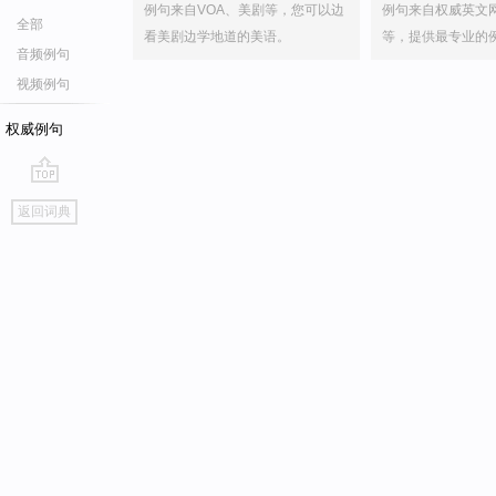
例句来自VOA、美剧等，您可以边
例句来自权威英文
全部
看美剧边学地道的美语。
等，提供最专业的
音频例句
视频例句
权威例句
go
返回词典
top