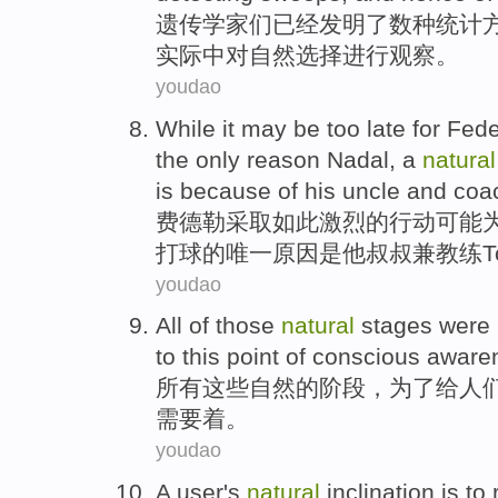
遗传学家们
已经
发明了
数
种统计
实际
中对
自然
选择
进行观察。
youdao
While it
may be
too
late
for
Fede
the only
reason
Nadal
, a
natural
is
because of
his
uncle
and
coa
费德勒
采取
如此
激烈
的
行动
可能
打球的
唯一
原因
是
他
叔叔
兼
教练
T
youdao
All
of
those
natural
stages
were
to
this
point of conscious
aware
所有
这些
自然
的
阶段
，
为了
给
人
需要
着。
youdao
A
user
's
natural
inclination
is
to