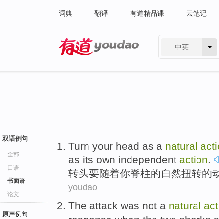
词典
翻译
有道精品课
云笔记
中英
有道 - 网易旗下搜索
双语例句
Turn
your head
as
a
natural
act
全部
as
its
own independent
action
.
口语
转头
要
随着
你
脊柱
的
自然
扭转的
书面语
youdao
论文
The
attack
was not
a
natural
act
原声例句