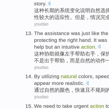
story.
这种
长期
的
系统
变化
说明
自然
选
性
较大
的
适应性
。
但是
，情况
完
youdao
The
assistance
was just
like
th
protecting
the right
hand
. It was
help
but
an intuitive
action
.
这种
协助
就
像
左手
帮助
右手
，
保
不是
出于
帮助
，
而是
自然的动作
youdao
By utilizing
natural
colors
,
spee
appear
more
realistic
.
通过
自然
的
颜色
，
快速
且
不规则
youdao
We
need to
take
urgent
action
t