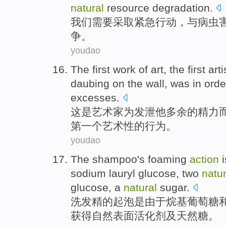
natural
resource
degradation
.
我们
需要
采取
紧急
行动
，
与
病虫
争。
youdao
The
first
work
of
art
, the first
arti
daubing
on the wall
,
was
in
orde
excesses.
这
是
艺术家
为
发泄
他
多余
的
精力
第一个
艺术性
的
行为
。
youdao
The shampoo
's
foaming
action
i
sodium
lauryl
glucose, two
natur
glucose, a
natural
sugar
.
洗发精
的
起泡
是
由于
烷基
葡萄糖
获得
自然
表面活化剂及
天然
糖
。