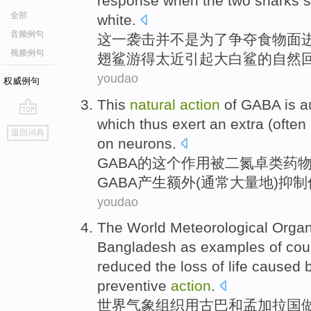
response
when the
two
sharks
全部
white.
音频例句
这
一
袭击
并
不是
为了
争夺
食物
面
视频例句
翅
鲨
游
得
太
近
引起大白鲨的自然
youdao
权威例句
This
natural
action
of
GABA
is 
which
thus
exert an
extra
(
often
go
返回词典
top
on neurons
.
GABA
的
这个
作用
被
二氮
卓
类药
GABA
产生
额外
(
通常
大量地
)
抑制
youdao
The World
Meteorological
Organ
Bangladesh
as
examples
of
cou
reduced
the
loss
of
life
caused 
preventive
action
.
世界
气象
组织
用
古巴
和
孟加拉国