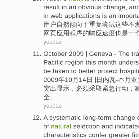
result in
an
obvious
change
, an
in
web
applications
is an
import
用户
自然
倾向于
重复
尝试
这些
不
网页
应用程序
的
响应
速度也是
一
youdao
October
2009 |
Geneva
-
The tra
Pacific
region
this month
unders
be
taken to
better protect
hospit
2009年
10月
14日 |
日内瓦
-
本月
亚
突出
显示，
必须
采取
紧急
行动
，
全。
youdao
A
systematic
long-term
change
of
natural
selection
and
indicate
characteristics
confer greater
fi