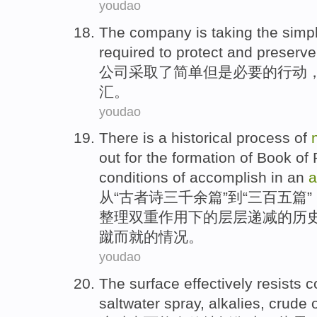
youdao
The company
is
taking
the
simp
required to
protect
and
preserve
公司
采取
了
简单
但是
必要的
行动
汇
。
youdao
There
is
a
historical
process
of
out
for the
formation
of Book of
conditions
of
accomplish
in
an
a
从“古者
诗
三千余篇”到“三百五篇”
整理
双重
作用
下
的
层层递减
的
历
蹴而就
的
情况
。
youdao
The
surface
effectively
resists
c
saltwater
spray
,
alkalies
,
crude o