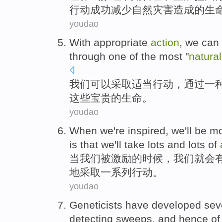
行动
成功
减少
自然
灾害
造成
的
生
youdao
With appropriate
action
,
we
can
through
one
of
the most
"
natural
我们
可以
采取
适当
行动
，
通过
一
这些
宝贵的
生命。
youdao
When
we
're inspired
,
we
'll be
mo
is that
we
'll
take
lots
and
lots of
当
我们
被
激励的时候，我们
就
会
地采取
一系列行动。
youdao
Geneticists
have
developed
sev
detecting
sweeps
, and
hence
of