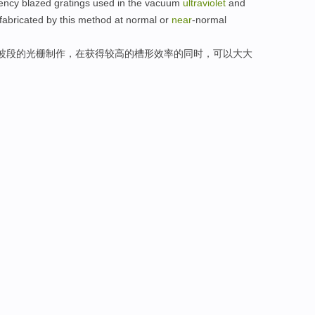
iency
blazed gratings
used
in
the
vacuum
ultraviolet
and
fabricated
by this
method
at
normal or
near
-normal
波段
的
光栅
制作
，
在
获得较高的槽形效率的同时，可以大大