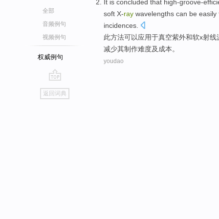
It is concluded that
high-groove-effic
全部
soft
X-
ray
wavelengths
can be
easily
音频例句
incidences.
此
方法
可以
应用
于
真空
紫外
和
软
x射线
视频例句
减少其制作难度及成本。
权威例句
youdao
go
返回词典
top