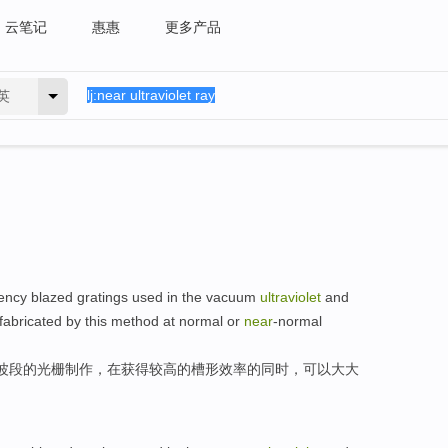
云笔记
惠惠
更多产品
英
iency
blazed gratings
used
in
the
vacuum
ultraviolet
and
fabricated
by this
method
at
normal or
near
-normal
波段
的
光栅
制作
，
在
获得较高的槽形效率的同时，可以大大