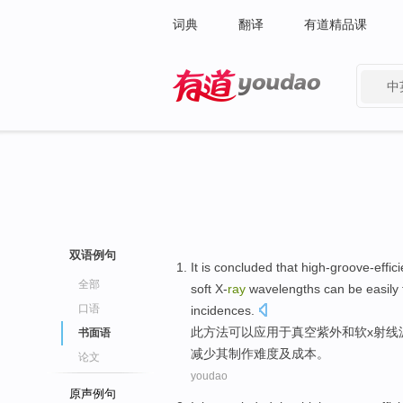
词典
翻译
有道精品课
中
有道 - 网易旗下搜索
双语例句
It is concluded that
high-groove-effic
全部
soft
X-
ray
wavelengths
can be
easily
口语
incidences.
此
方法
可以
应用
于
真空
紫外
和
软
x射线
书面语
减少其制作难度及成本。
论文
youdao
原声例句