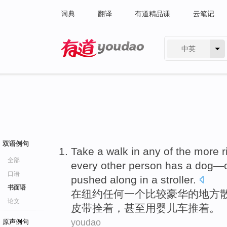
词典
翻译
有道精品课
云笔记
中英
有道 - 网易旗下搜索
双语例句
Take a
walk
in
any
of
the
more r
全部
every
other person
has
a
dog
—
口语
pushed along in a
stroller
.
书面语
在
纽约
任何
一
个
比较
豪华
的
地方
论文
皮带拴着，甚至用婴儿车推着。
youdao
原声例句