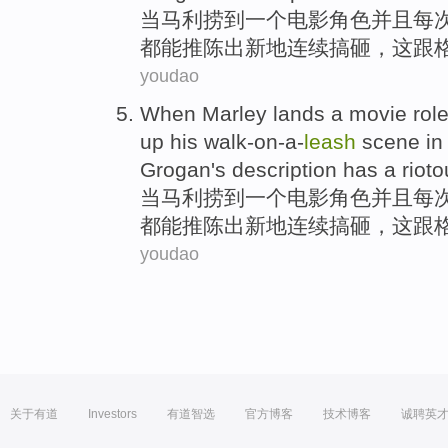
当
马利捞
到
一个
电影
角色
并且
每
都能推陈出新地
连续
搞
砸
，这跟
youdao
When
Marley
lands
a
movie
rol
up
his
walk-on-a-
leash
scene
i
Grogan
's
description
has a rioto
当
马利捞
到
一个
电影
角色
并且
每
都能推陈出新地
连续
搞
砸
，这跟
youdao
关于有道
Investors
有道智选
官方博客
技术博客
诚聘英