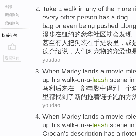
全部
Take a walk
in
any
of
the more
r
音频例句
every
other person
has
a
dog
--
视频例句
bag
or
even being
pushed
alon
漫步
在
纽约
的
豪华
社区就会发现
权威例句
甚至
有人把狗装在
手提袋
里，
或
德介绍说，人们对宠物的宠爱也
go
返回词典
youdao
top
When Marley lands
a
movie
rol
up his
walk-on-a-
leash
scene
in
马利
后来在一部
电影
中得到
一个
里都
找到
了
新的
拖着
链子跑
的
方
youdao
When
Marley
lands
a
movie
rol
up
his
walk-on-a-
leash
scene
i
Grogan
's
description
has a rioto