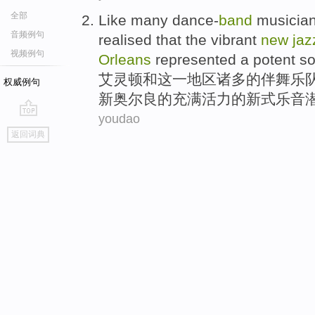
全部
Like
many dance-
band
musician
音频例句
realised
that
the
vibrant
new
jaz
视频例句
Orleans
represented
a
potent
so
艾灵顿
和
这
一
地区
诸多
的伴舞乐
权威例句
新奥尔良
的
充满活力
的新式
乐音
youdao
go
返回词典
top