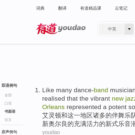
词典
翻译
有道精品课
云笔记
中英
有道 - 网易旗下搜索
双语例句
Like
many dance-
band
musician
全部
realised
that
the
vibrant
new
jaz
口语
Orleans
represented
a
potent
so
书面语
艾灵顿
和
这
一
地区
诸多
的伴舞乐
论文
新奥尔良
的
充满活力
的新式
乐音
youdao
原声例句