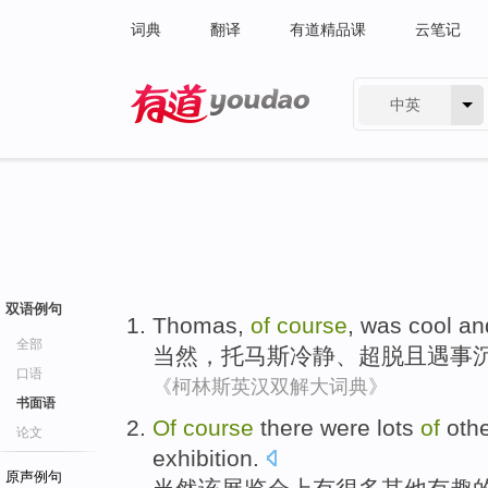
词典
翻译
有道精品课
云笔记
中英
有道 - 网易旗下搜索
双语例句
Thomas
,
of
course
, was
cool
an
全部
当然
，
托马斯
冷静
、
超脱
且
遇事
口语
《柯林斯英汉双解大词典》
书面语
Of
course
there were
lots
of
oth
论文
exhibition
.
原声例句