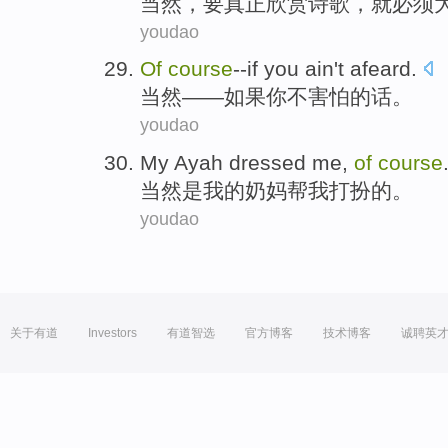
当
然，要真正欣赏诗歌，就必须
youdao
Of
course
--
if
you
ain't
afeard
.
当然
——
如果
你
不
害怕的话
。
youdao
My
Ayah
dressed
me
,
of
course
当然
是
我
的
奶妈帮
我
打扮
的。
youdao
关于有道
Investors
有道智选
官方博客
技术博客
诚聘英