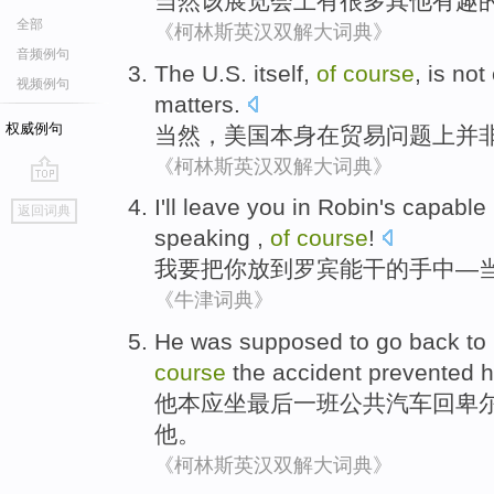
当然
该
展览会上
有
很多
其他
有趣
全部
《柯林斯英汉双解大词典》
音频例句
The U.S.
itself
,
of
course
,
is not
视频例句
matters
.
权威例句
当然
，
美国
本身
在
贸易
问题上
并
《柯林斯英汉双解大词典》
go
I
'll
leave
you
in Robin
's
capable
返回词典
top
speaking ,
of
course
!
我
要
把
你
放到
罗宾
能干
的
手中
—
《牛津词典》
He
was supposed
to go back to
course
the accident
prevented
h
他
本
应坐
最后
一班公共汽车
回
卑
他。
《柯林斯英汉双解大词典》