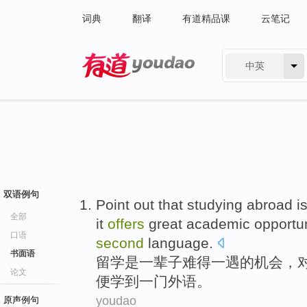
词典
翻译
有道精品课
云笔记
中英
有道 - 网易旗下搜索
双语例句
Point out that studying
abroad
i
全部
it
offers
great
academic
opportun
口语
second
language
.
书面语
留学
是
一辈子
难得
一
遇
的
机会
，
论文
便
学到
一门
外语
。
youdao
原声例句