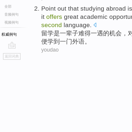
全部
Point out that studying
abroad
i
音频例句
it
offers
great
academic
opportun
视频例句
second
language
.
留学
是
一辈子
难得
一
遇
的
机会
，
权威例句
便
学到
一门
外语
。
youdao
go
返回词典
top