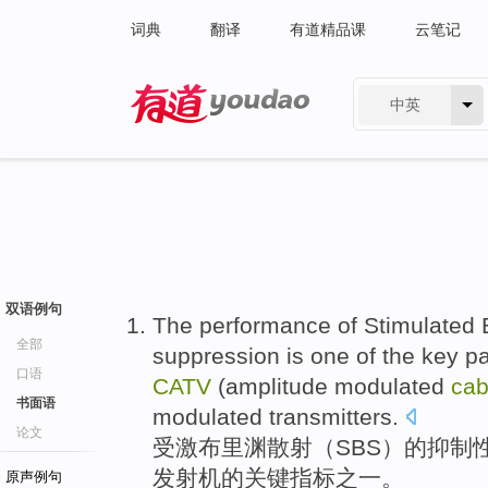
词典
翻译
有道精品课
云笔记
中英
有道 - 网易旗下搜索
双语例句
The
performance
of
Stimulated B
全部
suppression
is
one
of
the
key
p
口语
CATV
(amplitude modulated
ca
书面语
modulated
transmitters
.
论文
受激布里
渊
散射
（
SBS
）
的
抑制
发射机的
关键
指标
之一
。
原声例句