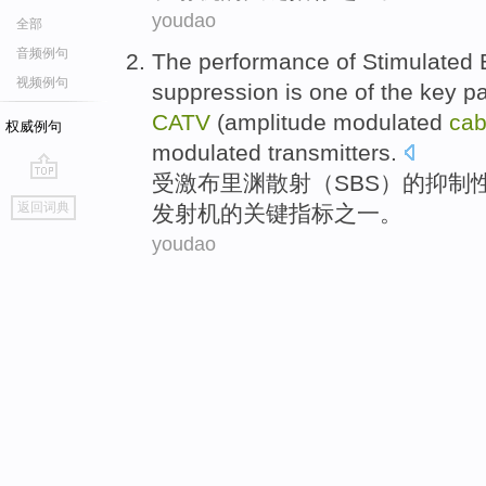
youdao
全部
音频例句
The
performance
of
Stimulated B
视频例句
suppression
is
one
of
the
key
p
CATV
(amplitude modulated
ca
权威例句
modulated
transmitters
.
受激布里
渊
散射
（
SBS
）
的
抑制
go
返回词典
发射机的
关键
指标
之一
。
top
youdao