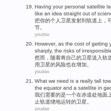
Having
your
personal
satellite
l
like an
idea straight out
of
scie
把
你
的
个人
卫星
发射
到
轨道上
，
节。
youdao
However
,
as
the
cost
of
getting
sharply
,
the
risks
of
irresponsibl
然而
，
随着
将
自己
的
卫星
送入轨
用
卫星
的
风险
也在增加。
youdao
What we
need
is
a
really
tall
tow
the equator
and a
satellite
in
geo
我们
需要
的
是
一个
在
赤道
处
地面
止
轨道绕地运转
的
卫星
。
youdao