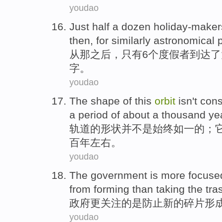
youdao
Just half
a dozen
holiday-maker
then
, for
similarly
astronomical
从
那之后
，
只有6
个
度假者
到达
了
字
。
youdao
The
shape
of
this
orbit
isn't
cons
a
period
of about
a thousand
ye
轨道
的
形状
并
不是
始终如一
的；
百
年左右
。
youdao
The government
is
more
focuse
from
forming
than
taking
the tra
政府
更
关注
的
是
防止
新的
碎片
形
youdao