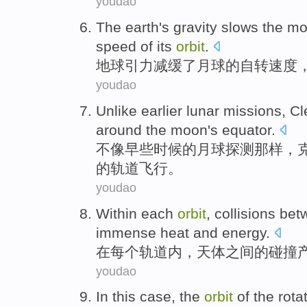
youdao
The earth
's gravity
slows
the m
speed
of
its
orbit
.
地球
引力
减缓
了
月球
的
自转
速度
youdao
Unlike
earlier
lunar
missions
,
Cl
around the
moon
's
equator.
不像
早些时候
的
月球
探测那样
，
的
轨道
飞行。
youdao
Within
each
orbit
,
collisions
bet
immense
heat
and
energy
.
在
每个
轨道内
，
天体
之间
的
碰撞
youdao
In
this
case
, the
orbit
of
the
rota