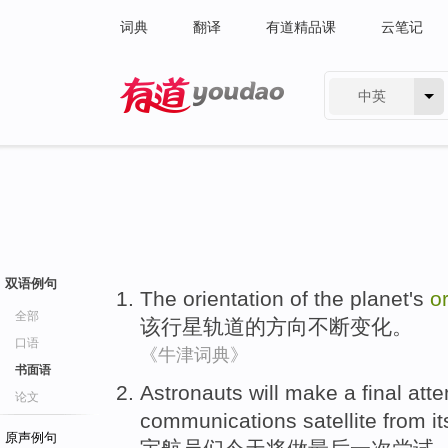
词典
翻译
有道精品课
云笔记
中英
有道 - 网易旗下搜索
双语例句
The
orientation
of
the
planet
's
or
全部
该
行星
轨道
的
方向
不断
变化
。
口语
《牛津词典》
书面语
Astronauts
will
make
a
final
att
论文
communications
satellite
from
it
原声例句