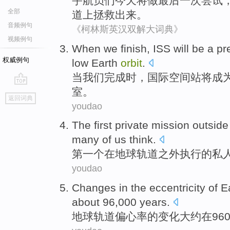
宇航员们
今天
将
做
最后一
次尝试
全部
道上拯救出来。
音频例句
《柯林斯英汉双解大词典》
视频例句
When
we
finish
,
ISS
will
be a
pr
权威例句
low Earth
orbit
.
当
我们
完成
时，
国际空间站
将
成
室
。
go
返回词典
top
youdao
The first
private
mission
outside
many of
us
think
.
第一
个在
地球
轨道
之外
执行
的
私
youdao
Changes
in
the
eccentricity
of
E
about
96,000
years
.
地球
轨道
偏心率
的
变化
大约
在
96