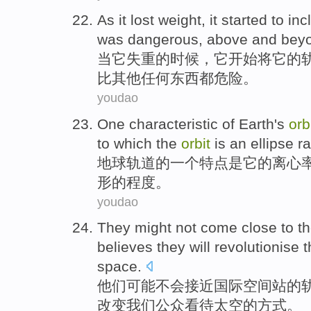
As
it
lost weight
, it
started to
inc
was
dangerous
,
above
and bey
当
它
失重
的时候，它
开始
将
它
的
比
其他
任何东西
都危险。
youdao
One
characteristic
of
Earth's
orb
to
which
the
orbit
is
an ellipse
ra
地球
轨道
的
一个
特点
是
它
的
离心
形
的
程度
。
youdao
They
might
not
come close to
t
believes
they
will
revolutionise
t
space
.
他们
可能
不会
接近
国际
空间站的
改变
我们
公众
看待
太空
的
方式
。