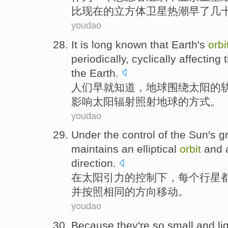
比
现在
的
立方体
卫星
热潮
早
了
几
youdao
It
is long
known
that
Earth
's
orbi
periodically
,
cyclically
affecting
the Earth.
人们
早就
知道
，
地球
围绕
太阳
的
影响
太阳
辐射
照射
地球
的
方式
。
youdao
Under
the
control
of
the
Sun's
gr
maintains
an
elliptical
orbit
and
a
direction
.
在
太阳
引力
的
控制
下
，
每个
行星
并
按照
相同
的
方向移动
。
youdao
Because
they're so
small
and
li