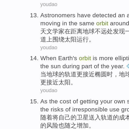
youdao
Astronomers have
detected
an
moving
in
the same
orbit
aroun
天
文学家
在
距离
地球
不远处
发现
道
上
围绕
太阳
运行。
youdao
When Earth
's
orbit
is more
ellipt
the sun
during
part
of
the
year
.
当地球
的
轨道
更
接近
椭圆
时，
地
更接近
太阳
。
youdao
As
the
cost
of
getting
your own
the
risks
of
irresponsible
use
gr
随着
将
自己
的
卫星
送入
轨道
的
成
的
风险
也随之增加
。