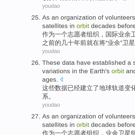
youdao
As
an
organization
of
volunteer
satellites
in
orbit
decades
befor
作为
一个
志愿者
组织
，国际
业余
之前
的
几十年前
就在
将
“
业余
”卫星
youdao
These
data
have
established a
variations
in the
Earth's
orbit
an
ages.
这些
数据
已经
建立
了
地球
轨道
变
系
。
youdao
As
an
organization
of
volunteer
satellites
in
orbit
decades
befor
作为
一个
志愿者
组织
，
业余
卫星