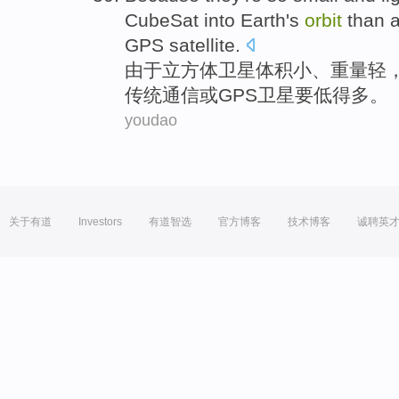
CubeSat into
Earth's
orbit
than
GPS
satellite
.
由于
立方体
卫星
体积
小
、
重量轻
传统
通信
或
GPS
卫星要
低
得多
。
youdao
关于有道
Investors
有道智选
官方博客
技术博客
诚聘英