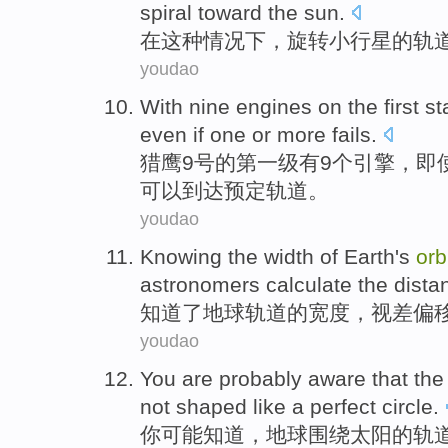
spiral
toward
the sun
.
在
这种
情况下
，
旋转
小行星
的
轨
youdao
With
nine
engines
on
the first
st
even if
one
or
more
fails
.
猎鹰
9
号的
第
一级
有
9
个
引擎
，
即
可以
到达
预定轨道
。
youdao
Knowing
the
width
of
Earth's
orb
astronomers
calculate the
dista
知道
了
地球
轨道
的
宽度
，
视差
偏
youdao
You
are
probably
aware
that
the
not
shaped
like
a
perfect
circle
.
你
可能
知道
，
地球
围绕
太阳
的
轨