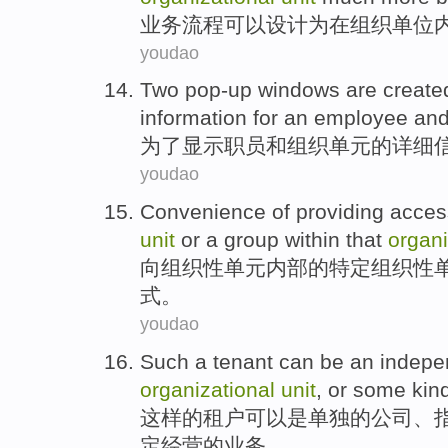
业务
流程
可以
设计
为
在
组织
单位
youdao
Two
pop-up
windows
are
create
information
for
an employee
an
为了
显示
职员
和
组织
单元
的
详细
youdao
Convenience
of
providing
acces
unit
or
a
group
within
that
organ
向
组织性
单元
内部
的
特定
组织性
式
。
youdao
Such
a
tenant
can be
an
indepe
organizational
unit
,
or
some
kin
这样
的
租户
可以
是
单独
的
公司
、
定经营的业务。