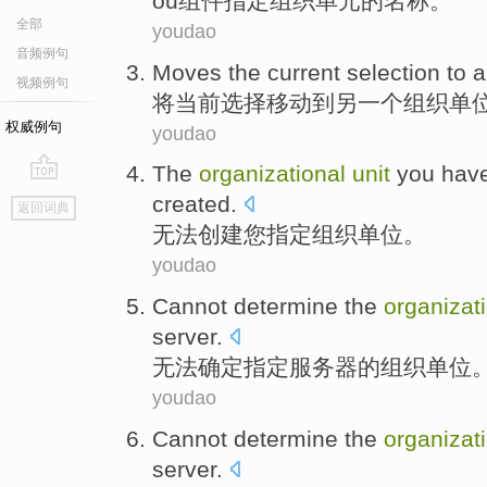
ou
组件
指定
组织
单元
的
名称
。
全部
youdao
音频例句
Moves
the current
selection
to
a
视频例句
将
当前
选择
移动
到
另一个
组织
单
权威例句
youdao
The
organizational
unit
you
hav
go
created
.
返回词典
top
无法
创建
您
指定
组织
单位
。
youdao
Cannot
determine
the
organizat
server
.
无法
确定
指定
服务器
的
组织
单位
youdao
Cannot
determine
the
organizat
server
.