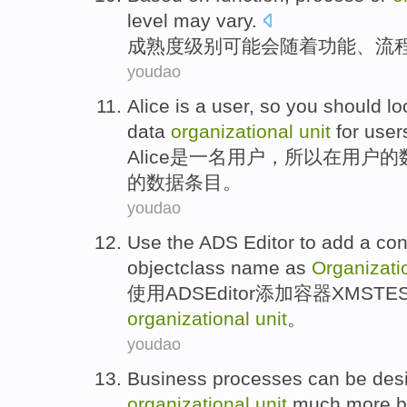
level
may
vary
.
成熟度
级别
可能会
随着
功能
、
流
youdao
Alice
is
a
user
,
so
you should
lo
data
organizational
unit
for
user
Alice
是
一名
用户
，
所以
在
用户
的
的数据
条目
。
youdao
Use
the
ADS
Editor
to
add
a con
objectclass
name
as
Organizati
使用
ADS
Editor
添加
容器
XMSTE
organizational
unit
。
youdao
Business
processes
can be
des
organizational
unit
much more
b