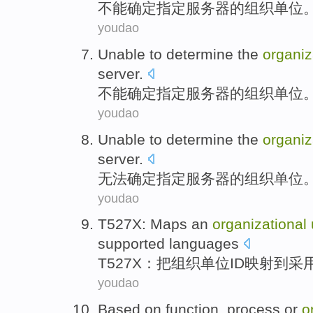
不能
确定
指定
服务器
的
组织
单位
youdao
Unable to
determine
the
organiz
server
.
不能
确定
指定
服务器
的
组织
单位
youdao
Unable to
determine
the
organiz
server
.
无法
确定
指定
服务器
的
组织
单位
youdao
T527X
:
Maps
an
organizational
supported
languages
T527X
：把
组织
单位
ID
映射
到
采
youdao
Based on
function
,
process
or
o