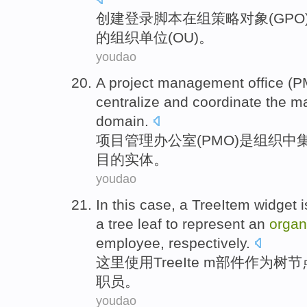
创建
登录
脚本
在
组
策略
对象
(
GPO
的
组织
单位
(
OU
)。
youdao
A
project
management
office
(
P
centralize
and
coordinate
the m
domain.
项目
管理
办公室
(
PMO
)
是
组织中
目
的实体。
youdao
In
this
case
, a TreeItem
widget
i
a tree leaf
to
represent
an
organ
employee
,
respectively
.
这里
使用TreeIte
m
部件
作为
树
节
职员
。
youdao