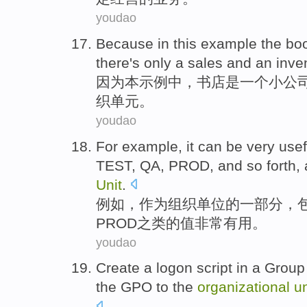
youdao
Because
in
this
example
the bo
there
's only
a
sales
and
an inve
因为
本
示例
中
，
书店
是
一个
小
公
织
单元
。
youdao
For example
, it can be
very
usef
TEST
,
QA
,
PROD
, and so forth,
Unit
.
例如
，
作为
组织
单位
的
一部分
，
PROD之类
的
值
非常
有用
。
youdao
Create
a logon
script
in
a
Group
the
GPO
to
the
organizational
un