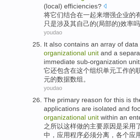
(
local
)
efficiencies
?
将
它们
结合在一起
来
增强
企业
的
只是
涉及
其
自己的
(
局部
的
)
效率
吗
youdao
It
also
contains
an
array
of
data
organizational
unit
and
a separat
immediate
sub-organization
uni
它
还
包含
在
这个
组织
单元
工作
的
元
的数据数组。
youdao
The
primary
reason for
this
is
th
applications
are
isolated
and
fo
organizational
unit
within
an
ent
之所以
这样
做的
主要
原因
是
采用
中，
应用
程序必须
分离
，各个应