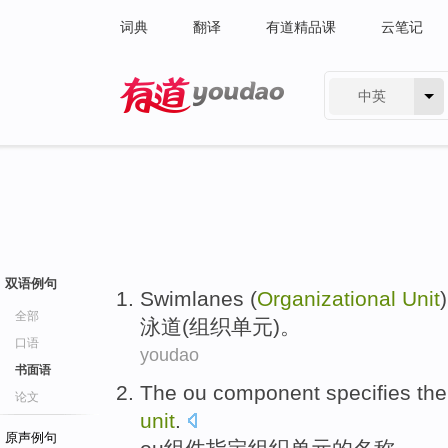
词典
翻译
有道精品课
云笔记
中英
有道 - 网易旗下搜索
双语例句
Swimlanes
(
Organizational
Unit
)
全部
泳道
(
组织
单元
)。
口语
youdao
书面语
The ou
component
specifies
th
论文
unit
.
原声例句