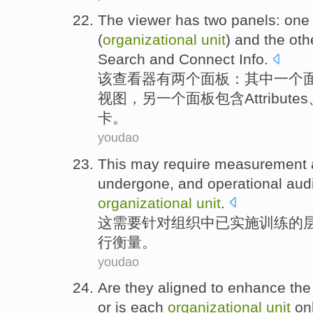
The
viewer
has
two
panels
:
one
(
organizational
unit
) and
the oth
Search
and
Connect
Info
.
该
查看器
有
两个
面板
：其中
一
个
视图
，
另
一个面板包含Attributes
卡
。
youdao
This
may require
measurement
undergone,
and
operational
aud
organizational
unit
.
这
需要
针对
组织
中
已实施
训练
的
行衡量
。
youdao
Are they
aligned
to
enhance
the
or
is
each
organizational
unit
on