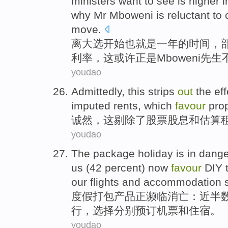
ministers
want to
see
is
higher
i
why
Mr
Mboweni
is reluctant
to
move
.
离
大选
开始也
就是
一
年
的时间，
利率
，
这
或许
正是
Mboweni
先生
youdao
Admittedly
,
this
strips
out
the
eff
imputed
rents
,
which
favour
pro
诚然
，
这
剔除
了
股票
股息
和
估算
youdao
The
package
holiday
is in
dang
us
(42 percent)
now
favour
DIY
our
flights
and
accommodation
度假
打包产品
正
濒临
消亡：
近
半
行，
选择
分别
预订
机票
和
住宿
。
youdao