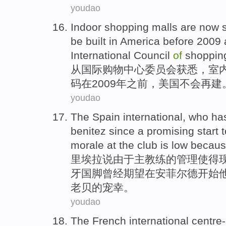
youdao
Indoor
shopping
malls are now
be
built
in
America
before
2009 a
International
Council
of
shoppin
从
国际
购物
中心
委员会
获悉，
室
码在2009年
之前
，
美国
不会再
建
youdao
The
Spain
international
, who ha
benitez
since a promising
start 
morale
at
the
club
is
low
becau
里埃拉
说
由于
主教练
的
管理使得
牙
国脚
曾经期望
在
安
菲尔
德
开始
老
贝
的宠幸
。
youdao
The
French
international centre