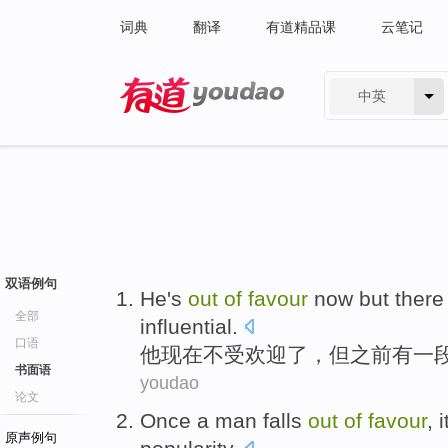
词典
翻译
有道精品课
云笔记
中英
有道 - 网易旗下搜索
双语例句
He
's
out
of
favour
now
but
there
全部
influential
.
口语
他
现在
不受
欢迎
了
，
但
之前
有
一
书面语
youdao
论文
Once
a
man
falls
out
of
favour
,
i
原声例句