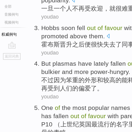
popularity
.
全部
一旦
一个
人
不再受
欢迎
，就
很难
音频例句
youdao
视频例句
Hobbs
soon
fell
out
of
favour
wi
权威例句
promoted above them.
霍布斯
晋升之后便
很快
失去了
同
youdao
go
返回词典
top
But
plasmas
have
lately
fallen
o
bulkier
and
more power-hungry
.
不过
因为
笨重的外形
和
较高
的
能
再受到
人们
的
偏爱了
。
youdao
One
of
the
most
popular
names
has
fallen
out
of
favour
with
par
P10 （
上
世纪
英国
最
流行
的
名字