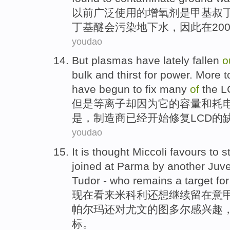
以前
广泛使用
的
增氧剂
是
甲基
叔
丁基醚会
污染
地下水，因此
在
2
youdao
But
plasmas
have lately
fallen
o
bulk
and
thirst
for
power
.
More
t
have
begun to
fix
many
of
the
L
但是
等离子
却
因为
它
的
容量
和
耗
是
，
制造商
已经
开始
修复
LCD
的
youdao
It is
thought Miccoli favours
to
s
joined
at
Parma
by
another
Juv
Tudor
- who remains a
target
fo
现在
看来
米科利
还想继续
留在
意
帕尔玛还
对
尤文
的
图多尔感兴趣
标
。