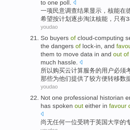
to
one
poll
.
一
项民意调查结果显示，
核能
在
希望
按计划
逐步
淘汰核能，
只有
youdao
So
buyers
of
cloud-computing
s
the dangers
of
lock-in
,
and
favo
them
to
move
data
in and
out
of
much hassle.
所以
购买
云
计算
服务
的
用户
必须
那些
为
他们
提供
了
较方便
转移
数
youdao
Not
one
professional
historian
e
has spoken
out
either in
favour
尚无任何
一位
受聘
于
英国
大学
的