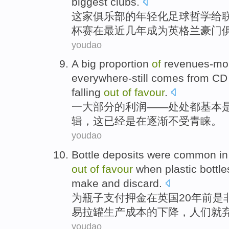
biggest
clubs
.
这家
俱乐部
的
年轻化
足球哲学
给
杯赛在
最近
几年成为
英格兰
豪门
youdao
A
big
proportion
of
revenues-mo
everywhere-still
comes from
CD
falling
out
of
favour
.
一
大部分
的
利润——
处处
都基本
辑
，
这
已经是在
逐渐
不
受青睐
。
youdao
Bottle
deposits
were
common
in
out
of
favour
when plastic
bottle
make and
discard
.
为
瓶子
支付押金
在
英国
20
年前
是
易拉罐
生产成本的
下降
，人们就
youdao