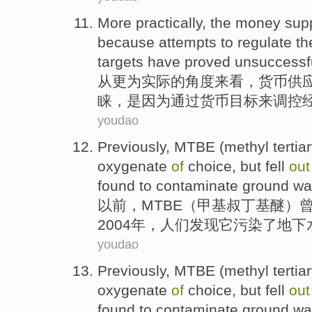
More practically
, the
money
sup
because
attempts to
regulate
th
targets
have proved
unsuccessf
从
更为
实际
的
角度来看，
货币
供
睐
，
是因为
通过
货币
目标
来
调控
youdao
Previously
,
MTBE
(
methyl
tertia
oxygenate
of
choice,
but
fell
ou
found
to
contaminate ground wa
以前
，
MTBE
（
甲基
叔
丁基
醚
）
2004年，
人们
发现它污染了地下
youdao
Previously
, MTBE (
methyl
tertia
oxygenate
of
choice, but fell
ou
found
to
contaminate ground wa