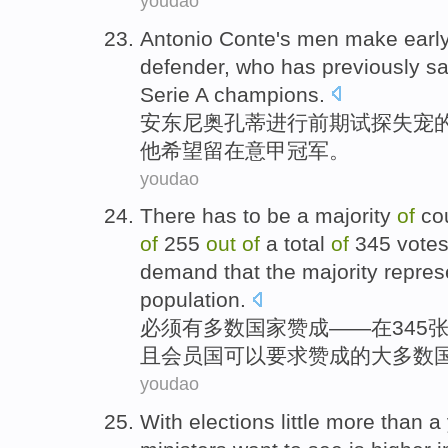
youdao
Antonio
Conte
's men make earl
defender
, who has
previously
sa
Serie A
champions
.
安东尼奥
孔蒂
进行前期试探
失宠
他
希望
留在
意甲
冠军。
youdao
There
has to be
a
majority
of
co
of
255
out
of
a
total
of
345
vote
demand
that the
majority
repres
population
.
必须
有
多数
国家
赞成
——
在
345
且
会员国
可以
要求
赞成
的
大多数
youdao
With elections
little more than
a