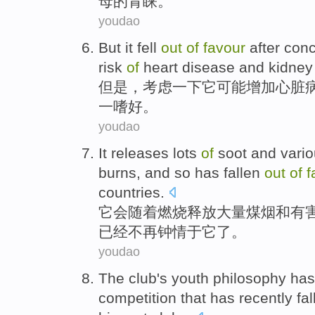
母
的
青睐
。
youdao
But
it fell
out
of
favour
after
conc
risk
of
heart disease
and
kidney
但是
，
考虑
一下
它
可能
增加
心脏
一嗜好。
youdao
It
releases
lots
of
soot
and
vari
burns
, and
so
has
fallen
out
of
f
countries
.
它
会
随着
燃烧
释放
大量
煤烟
和
有
已经
不再钟情
于它
了
。
youdao
The club
's
youth
philosophy
ha
competition
that has
recently
fal