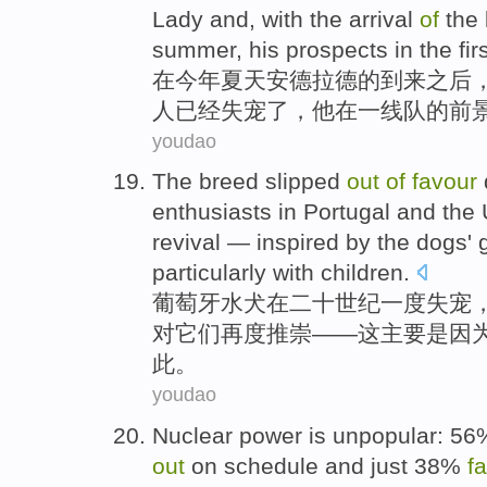
Lady
and, with
the
arrival
of
the
summer
,
his
prospects
in
the
fir
在
今年夏天
安德拉德
的
到来
之后
人已经
失宠了
，
他
在
一线队的
前
youdao
The
breed
slipped
out
of
favour
enthusiasts
in
Portugal
and
the 
revival
— inspired by
the
dogs
'
particularly
with
children
.
葡萄牙
水
犬
在
二十
世纪
一度
失宠
对它们再度推崇——
这
主要是因
此
。
youdao
Nuclear
power
is unpopular
: 5
out
on
schedule
and
just
38%
f