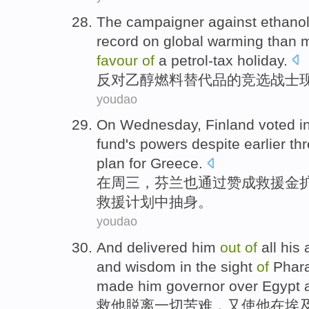
The
campaigner
against
ethano
record on global warming than
favour
of
a
petrol-tax
holiday
.
反对
乙醇燃料
替代品
的
竞选战士
youdao
On
Wednesday
,
Finland
voted i
fund
's powers
despite
earlier
th
plan
for
Greece
.
在
周三
，
芬兰
也通过
赞成
救援
金
救援
计划
中
抽身
。
youdao
And
delivered
him
out
of
all
his
and
wisdom
in
the sight
of
Phar
made
him governor over Egypt a
救
他
脱离
一切
苦难
，
又
使
他
在
埃