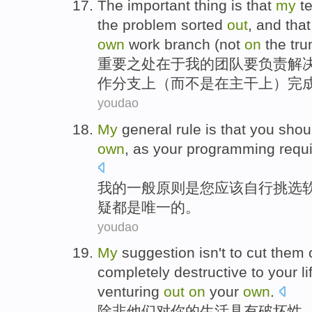
The
important
thing
is that
my
t
the
problem
sorted
out
,
and that
own
work
branch
(
not
on
the
tru
重要
之处在
于
我
的
团队
要
负责
解
作
分支上
（
而不是
在
主干上
）完
youdao
My
general
rule
is
that
you
shou
own
,
as
your programming
requ
我
的
一般
原则
是
您
应该
自行
挑选
疑
都
是
唯一的。
youdao
My
suggestion
isn't
to
cut
them 
completely
destructive
to
your
li
venturing
out
on
your
own
.
除非
他们
对
你
的
生活
具有破坏性