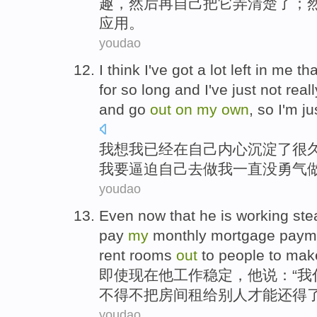
趣
，
然后
再
自己
把它
弄
清楚
了
；
应用
。
youdao
I
think
I
've
got a lot left
in
me
tha
for so
long
and
I
've just
not real
and
go
out
on
my
own
, so
I
'm ju
我
想
我
已经
在
自己
内心
沉淀了
很
我
要
逼迫
自己
去
做
我
一直
没
勇气
youdao
Even
now that
he
is
working
ste
pay
my
monthly
mortgage pay
rent
rooms
out
to
people
to mak
即使
现在
他
工作
稳定
，他
说
：“
我
不得不
把
房间
租给
别人
才能
还得
youdao