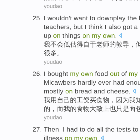
youdao
I
wouldn
't want to
downplay
the
h
teachers
,
but
I think I
also
got a
up
on
things
on
my
own
.
我
不会
低估得自于
老师
的
教导，
很多
。
youdao
I
bought
my
own
food
out
of
my
Micawbers
hardly ever
had eno
mostly
on
bread
and
cheese
.
我
用
自己
的
工资
买
食物
，
因为
我
的，
而
我的食物大致
上
也只是
面
youdao
Then
,
I
had to
do
all
the
tests
to
illness
on
my
own
.