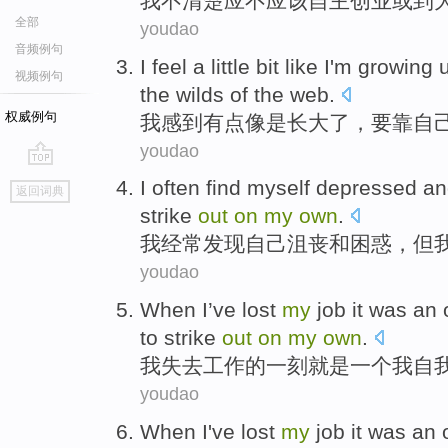
我
不
清楚
应
不
应该
自主
创业
或
到
全部
youdao
音频例句
I
feel
a little bit
like
I'm
growing 
视频例句
the wilds
of the
web.
权威例句
我
感到
有点
像是
长大
了，
要
靠
自
youdao
go
I
often
find
myself
depressed
an
返回词典
top
strike
out
on
my
own
.
我
经常
发现
自己
沮丧
和
困惑
，
但
youdao
When
I
’ve lost
my
job
it was
an
to strike
out
on
my
own
.
我
失去
工作
的一刻
就是
一个
我
自
youdao
When
I
've lost
my
job
it was
an