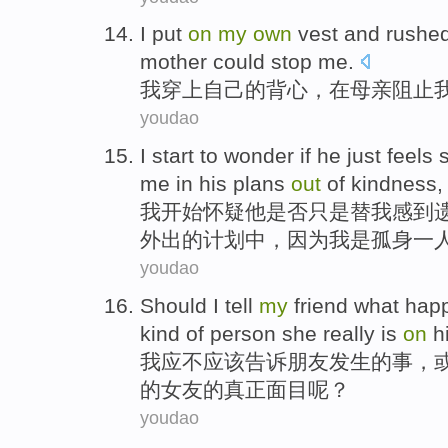
I
put
on
my
own
vest and rushe
mother could stop me.
我
穿上自己的背心，在母亲阻止
youdao
I
start to
wonder
if
he
just
feels
me
in
his
plans
out
of
kindness
我
开始
怀疑
他
是否
只是
替
我
感到
外出
的
计划
中，
因为
我
是
孤身一
youdao
Should
I
tell
my
friend
what hap
kind
of
person she
really
is
on
h
我
应不应该
告诉
朋友
发生
的
事，
的女友的
真正面目
呢？
youdao