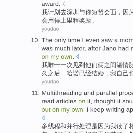
award
.
我
计划去深圳
与
你
短暂
会面
，
因
会
用得上里程
奖励
。
youdao
The only
time
I
even
saw
a mom
was
much later,
after
Jano
had 
on
my
own
.
我
唯一
一
次
见到
他们
俩
之间
温情
久之后。
哈
诺
已经
结婚，我自己
youdao
Multithreading
and
parallel
proc
read
articles
on
it
,
thought
it
sou
out
on
my
own
;
I
keep
writing
a
多线程
和
并行
处理
是因为
我
读了