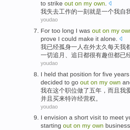
to strike
out
on
my
own
.
我
失去
工作
的一刻
就是
一个
我
自
youdao
For
too
long
I
was
out
on
my
ow
prove
I
could
make it alone
.
我
已经孤身一人
在外
太
久
每天
我
一切追月、追日都很有趣但
都已
youdao
I
held
that
position
for
five
years
decided to
go
out
on
my
own
an
我
在
这个
职位
做了
五
年
，
而且
我
并且
买来
特许经营权。
youdao
I
envision
a short
visit to meet
y
starting
out
on
my
own
busines