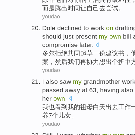
而是
腾出
时间
让
自己
去
尝试
。
youdao
Dole
declined to
work
on
draftin
should just
present
my
own
bill
compromise later
.
多尔
拒绝
共同
起草
一
份
建议书
，
案
，然后
我们
再协力
想出
个
折中
youdao
I
also
saw
my
grandmother
wor
passed away
at 63, having also
her
own
.
我
也
看到
我
的
祖母
白天
出去
工作
养
7个
儿女
。
youdao