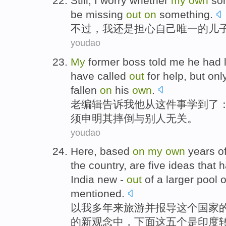
Still
,
I
worry whether
my
own
so
be
missing
out
on
something
.
不过
，
我
还是
担心
自己
唯一
的
儿
youdao
My
former
boss
told
me
he
had
have
called
out
for help
,
but
onl
fallen
on
his
own
.
老
编辑
告诉
我
他
从
这件事学
到了
须
申明
其
摔倒与别人无关。
youdao
Here
,
based
on
my
own
years
o
the
country
,
are
five
ideas
that
h
India
new -
out
of
a larger pool
o
mentioned
.
以
我
多年
来
旅游
并
报导
这个
国家
的
新
观念
中，
下面这
五个
是
印度