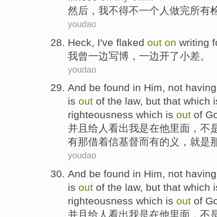
然后
，
我
不得不
一
个人
做完
所有
youdao
Heck,
I
've
flaked
out
on
writing
f
我
曾
一边
写
博
，一边开
了小差
。
youdao
And
be found
in
Him
,
not
having
is
out
of
the
law
, but
that
which i
righteousness which
is
out
of
G
并且
给人看出
我
是
在
他
里面，
不
有那借着
信
基督
而有的义，
就是
youdao
And
be found
in
Him
,
not
having
is
out
of
the
law
, but
that
which i
righteousness which
is
out
of
G
并且
给人看出
我
是
在
他
里面，
不