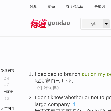
词典
翻译
有道精品课
云笔记
中英
有道 - 网易旗下搜索
双语例句
I
decided to
branch
out
on
my
o
全部
我
决定
自己
开业
。
口语
《牛津词典》
书面语
I
don
't
know whether
or
not
to g
论文
large
company
.
原声例句