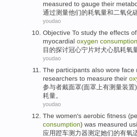
measured
to
gauge
their
metabo
通过
测量
他们
的耗
氧量
和
二氧化
youdao
Objective
To study
the
effects
of
myocardial
oxygen
consumptio
目的
探讨
冠心
宁片对犬
心肌
耗氧
youdao
The participants
also
wore
face
researchers
to
measure
their
ox
参与者
戴
面罩
(面罩上有
测量
装置
耗量
。
youdao
The
women
's
aerobic
fitness
(
p
consumption
)
was measured us
应用
蹬
车测力器
测定
她们
的
有氧