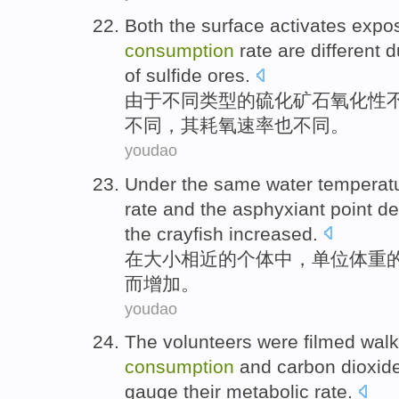
Both
the
surface
activates
expo
consumption
rate
are
different
d
of
sulfide
ores
.
由于
不同
类型
的
硫化
矿石
氧化性
不同，
其
耗
氧
速率
也
不同。
youdao
Under
the
same water
temperat
rate
and
the
asphyxiant
point
de
the
crayfish increased.
在
大小相近
的
个体中，
单位
体重
而增加。
youdao
The
volunteers
were filmed
walk
consumption
and
carbon dioxid
gauge
their
metabolic
rate
.