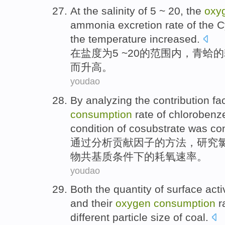
At
the
salinity
of
5
~
20
, the
oxy
ammonia excretion
rate of the 
the
temperature
increased.
在
盐度
为
5
~
20
的
范围内，青蛤的
而
升高
。
youdao
By
analyzing
the
contribution
fa
consumption
rate
of
chlorobenz
condition
of
cosubstrate was co
通过
分析
贡献
因子
的
方法，
研究
物共基质
条件
下
的
耗
氧
速率
。
youdao
Both the
quantity
of
surface
acti
and
their
oxygen
consumption
r
different
particle size
of
coal
.