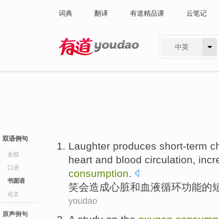
词典
翻译
有道精品课
云笔记
中英
有道 - 网易旗下搜索
双语例句
Laughter
produces
short-term
c
全部
heart
and
blood
circulation
,
incr
口语
consumption
.
书面语
笑
会造成
心脏
和
血液
循环
功能
的
论文
youdao
原声例句