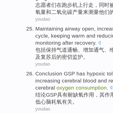
志愿者们
在
跑步机上
行走
，同时
氧量
和
二氧化碳
产量
来
测量
他们
youdao
Maintaining
airway
open,
increa
cycle
,
keeping warm
and
reduci
monitoring
after
recovery
.
包括
保持
气道
通畅、
增加
通气
、
及复苏
后
的
密切
监护
。
youdao
Conclusion
GSP
has
hypoxic to
increasing
cerebral blood
and
r
cerebral
oxygen
consumption
.
结论
GSP
具有
耐
缺氧
作用
，其作
低
心脑
耗
氧
有关。
youdao