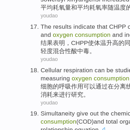
平均
耗
氧量
和
平均耗氧
率
随
温度
youdao
The results
indicate that
CHPP
and
oxygen
consumption
and i
结果
表明
，
CHPP使
体温
升高
的
轻度
混合性
酸中毒
。
youdao
Cellular
respiration
can be
studi
measuring
oxygen
consumption
细胞
的
呼吸作用
可以
通过
在
分离
消耗
来
进行研究
。
youdao
Simultaneity
give out
the
chemic
consumption
(
COD
)
and
total
org
relationship
equation
.