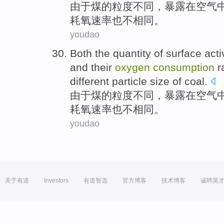
由于
煤
的
粒度
不同
，
暴露
在
空气
耗
氧
速率
也
不相同。
youdao
Both the
quantity
of
surface
acti
and
their
oxygen
consumption
r
different
particle size
of
coal
.
由于
煤
的
粒度
不同
，
暴露
在
空气
耗
氧
速率
也
不相同。
youdao
关于有道
Investors
有道智选
官方博客
技术博客
诚聘英