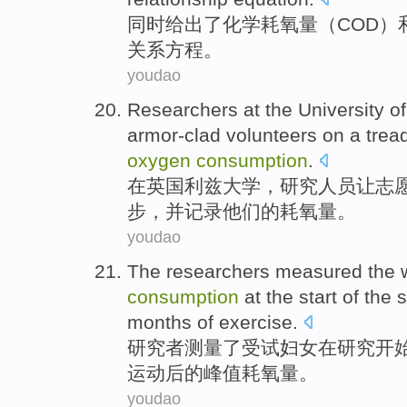
同时
给出
了
化学
耗
氧量
（
COD
）
关系
方程。
youdao
Researchers
at
the
University
of
armor-clad
volunteers
on
a
trea
oxygen
consumption
.
在
英国利兹
大学
，
研究人员
让
志
步
，
并
记录
他们
的耗
氧量
。
youdao
The researchers
measured
the
consumption
at
the
start
of
the
s
months
of
exercise.
研究者
测量
了受试
妇女
在
研究
开
运动
后
的峰值耗氧量。
youdao