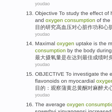
youdao
Objective To
study
the
effect
of
and
oxygen
consumption
of the
目的
研究
高血压
对
心脏
作
功
和
心
youdao
Maximal
oxygen
uptake
is
the
m
consumption
by the
body
during
最大
摄氧量
是
在达到最佳成绩
时
youdao
OBJECTIVE To
investigate
the
e
flavonoids
on
myocardial
oxyg
目的
：
观察
蒲
黄
总黄酮
对
麻醉
犬
youdao
The
average
oxygen
consumpti
sowerbyi
xinyangensi
increased