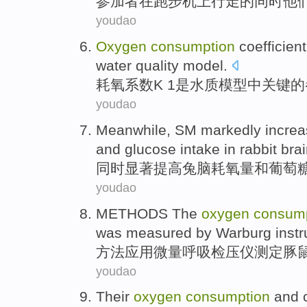
参加者
在
跑步机上行走
的
同时
他
youdao
Oxygen
consumption
coefficient
water
quality
model
.
耗
氧
系数
K
1是
水质
模型
中
关键
的
youdao
Meanwhile
, SM
markedly
incre
and
glucose
intake
in rabbit
bra
同时
显著
提高
兔
脑
耗
氧量
和
葡萄
youdao
METHODS
The
oxygen
consum
was measured by
Warburg
inst
方法
应用微量呼吸检压
仪
测定
豚
youdao
Their
oxygen
consumption
and