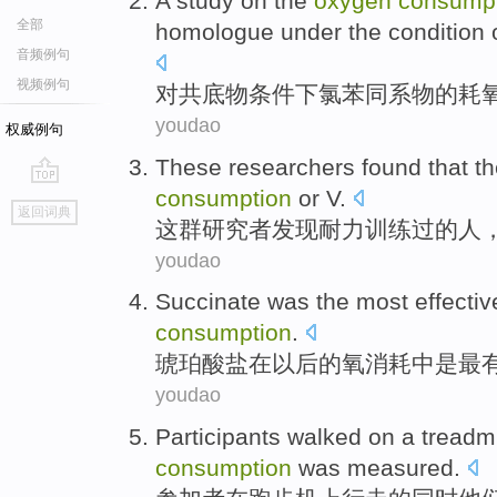
A
study
on the
oxygen
consump
全部
homologue
under
the
condition
音频例句
视频例句
对共底物
条件
下
氯苯
同系物
的
耗
youdao
权威例句
These
researchers
found that
th
consumption
or
V
.
go
返回词典
top
这
群研究者
发现
耐力训练过
的
人
youdao
Succinate
was
the most
effectiv
consumption
.
琥珀
酸盐
在
以后的
氧
消耗
中
是
最
youdao
Participants
walked
on a
treadmi
consumption
was measured
.