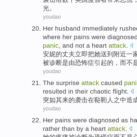
光。
youdao
Her husband
immediately
rushe
where
her
pains
were diagnose
panic
,
and
not
a heart
attack
.
安妮
的
丈夫
立即
把
她
送到
附近
一
被
诊断
是
由
恐怖症引起
的，
而
不
youdao
The
surprise
attack
caused
pani
resulted in
their
chaotic
flight.
突如其来的
袭击
在
鞑靼
人之中
造
youdao
Her
pains
were
diagnosed
as
ha
rather
than by a
heart
attack
.