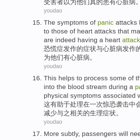
受害者
以为
他们
真的
患有
心脏病
youdao
The
symptoms
of
panic
attacks 
to
those of
heart
attacks
that
ma
are indeed
having
a heart
attac
恐慌
症
发作
的
症状
与
心脏病
发作
为
他们
有
心脏病。
youdao
This
helps to
process
some
of t
into the
blood stream
during
a
p
physical
symptoms
associated
这
有助于
处理
在
一次
惊恐
袭击
中
减少
与
之相关
的
生理
症状
。
youdao
More
subtly
,
passengers will
nee