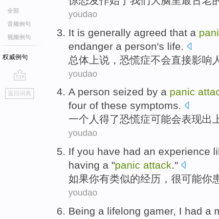
惊恐
发作
始于
我们
大脑里
最
古老
全部
youdao
音频例句
It is generally
agreed that
a
pan
视频例句
endanger a
person
's
life
.
权威例句
总体
上
说
，
恐慌症
不会
直接
影响
youdao
go
A
person
seized
by a
panic
atta
返回词典
top
four
of these
symptoms
.
一个
人
得了恐慌
症
可能会
表现出
youdao
If
you
have had
an experience
l
having a
"
panic
attack
."
如果
你
有
类似
的
经历
，
很
可能
你
youdao
Being a lifelong
gamer
,
I
had a
m