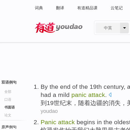
词典
翻译
有道精品课
云笔记
中英
有道 - 网易旗下搜索
双语例句
By the end
of the
19th
century
, 
全部
had
a mild
panic
attack
.
口语
到
19世纪末
，
随着
边疆
的
消失
，
书面语
youdao
论文
Panic
attack
begins in
the oldes
原声例句