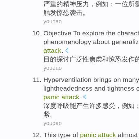
严重
的
精神压力
，
例如
：
一位
所
触发
惊恐
袭击
。
youdao
Objective
To explore
the
charact
phenomenology about
generali
attack
.
目的
探讨
广泛性
焦虑
和
惊恐
发作
youdao
Hyperventilation brings on
man
lightheadedness
and
tightness
o
panic
attack
.
深度呼吸能
产生
许多
感受
，
例如
紧
。
youdao
This
type
of
panic
attack
almost