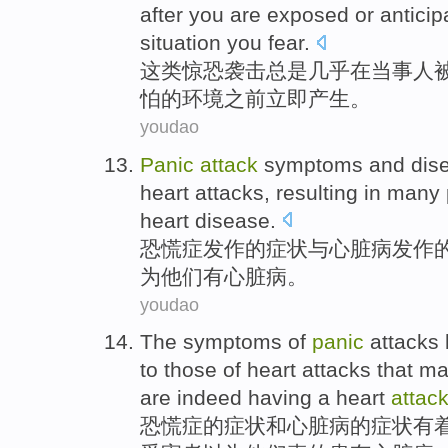
after
you are
exposed
or
anticip
situation
you
fear
.
这
类
惊恐
袭击
总是
几乎
在
当事人
怕
的
环境
之前
立即
产生
。
youdao
Panic
attack
symptoms
and
dis
heart
attacks
,
resulting
in
many
heart disease.
恐慌症
发作
的
症状
与
心脏病
发作
为
他们
有
心脏病。
youdao
The
symptoms
of
panic
attacks
to those of
heart
attacks
that
ma
are indeed
having a
heart
attac
恐慌
症
的
症状
和
心脏病
的
症状
有