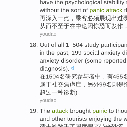
have
the
psychological
stability
without the
sort of
panic
attack
t
再
深入
一点，
乘客
必须
展现
出过
从而不至于
在
中途因
惊恐
而
发作
youdao
Out
of all 1, 504
study
participa
in the past
, 199
social
anxiety
di
anxiety
disorder (some
reported
diagnosis
).
在
1504名
研究
参与者中
，
有
455
属于
社交
焦虑症
，
另外
99名则是
超过
一种
诊断)。
youdao
The
attack
brought
panic
to
tho
and
other
tourists
enjoying
the
w
袭击
给
数千
英国
度假者
带来
恐慌