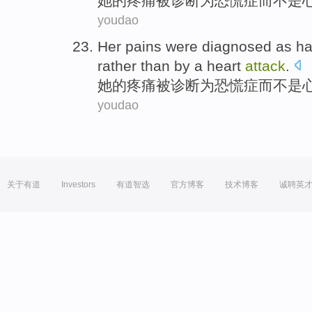
她
的
疼痛
被诊断
为
恐慌症
而
不是
youdao
Her
pains
were
diagnosed
as
ha
rather
than by a
heart
attack
.
她
的
疼痛
被诊断
为
恐慌症
而
不是
youdao
关于有道
Investors
有道智选
官方博客
技术博客
诚聘英