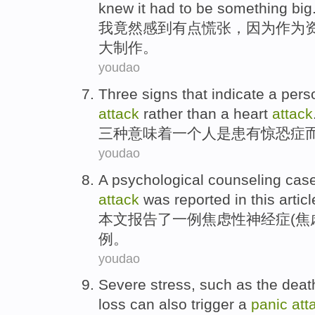
knew
it
had to
be something
big
我
竟然感到
有点慌张
，
因为
作为
大制作
。
youdao
Three
signs
that indicate
a
pers
attack
rather
than
a heart
attack
三种
意味着
一个
人
是
患有
惊恐
症
youdao
A
psychological
counseling
cas
attack
was reported
in this articl
本文
报告了
一例
焦虑性
神经症
(焦
例
。
youdao
Severe
stress
,
such as
the
deat
loss
can
also
trigger
a
panic
att