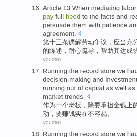
Article 13 When
mediating
labor
pay
full
heed
to
the
facts
and
re
persuade
them with patience
an
agreement
.
第十三
条
调解
劳动
争议
，
应当
充
的
陈述
，
耐心
疏导，
帮助
其
达成
youdao
Running
the record
store
we had 
decision-making and investment
running out of capital as well as
market
trends
.
作为
一个
老板
，除
要
承担金钱上
动
，要赚钱实在不容易。
youdao
Running
the record
store
we had 