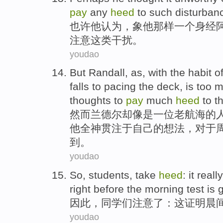
pay
any
heed
to
such
disturban
也许
他
认为
，象他那样
一个
身经
注意
这
类
干扰。
youdao
But
Randall
, as, with the habit
o
falls to
pacing
the
deck
, is too
thoughts
to
pay
much
heed
to
t
然而
兰德尔
却像是
一位
老
航海
的
他
全神贯注于
自己
的
想法
，
对于
到
。
youdao
So
,
students
,
take
heed
:
it
reall
right
before
the
morning
test
is
g
因此
，
同学
们
注意
了：
这
证明
晨
youdao