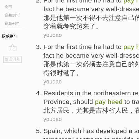
For
the first
time
he
had to
pay
全部
fact
he
became very well-dress
音频例句
那
是
他
第一次
不得不
去
注意
自己
视频例句
穿着
就考究起来了。
youdao
权威例句
For
the first
time
he
had
to
pay
fact
he
became
very
well-dress
go
返回词典
top
那
是
他
第一次
必须
去
注意
自己
的
得
很
时髦了
。
youdao
Residents
in the northeastern
re
Province,
should
pay
heed
to
tra
北方
居民
，
尤其是
吉林省人民
，
youdao
Spain
,
which has
developed
a
s