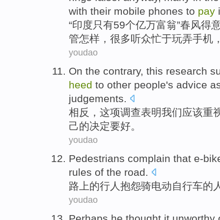
with
their
mobile phones
to
pay
“
印度
只有
59
个亿万富翁”春风得
管怎样
，
很多
听众
忙于
玩弄
手机
youdao
On the
contrary
,
this
research
s
heed
to
other people
's
advice
a
judgements
.
相反
，
这项
调查
表明
我们
应该
重
己
的
决定要好
。
youdao
Pedestrians
complain that
e-bik
rules
of
the
road.
路上
的
行人
抱怨
骑
电动
自行车
的
youdao
Perhaps
he
thought
it unworthy