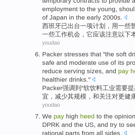
temporary
contracts
to
provide
a
employment
to
the young
,
shou
of
Japan
in the
early
2000s.
西班牙
已
出台
一项
计划
，用
一些
一些
工作
机会
，它
应该
注意
以下
youdao
Packer
stresses
that
"the
soft dr
safe and
moderate use
of
its
pr
reduce
serving
sizes
,
and
pay
h
healthier
drinks
."
Packer
强调
到
“
软饮料
工业
需要
提
宜，
减少
其
规模
，
和
关注
对
更健
youdao
We
pay
high
heed
to
the
opinio
DPRK and
the US, and try to
se
rational
parts
from
all
sides
.