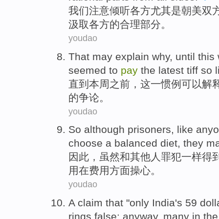
我们
注意
倾听
各方
尤其是
朝
美
双
汲取
各方
的
合理
部分
。
youdao
That
may
explain
why
,
until
this
seemed
to
pay
the
latest
tiff
so l
直到
本周
之前，
这一
惯例
可以
解
的
争论
。
youdao
So
although
prisoners
,
like
anyo
choose a
balanced
diet
,
they
m
因此
，
虽然
和
其他人
罪犯
一样
得
用
在费用
方面
操心
。
youdao
A
claim that
"
only
India
's
59 doll
rings
false
:
anyway
,
many
in th