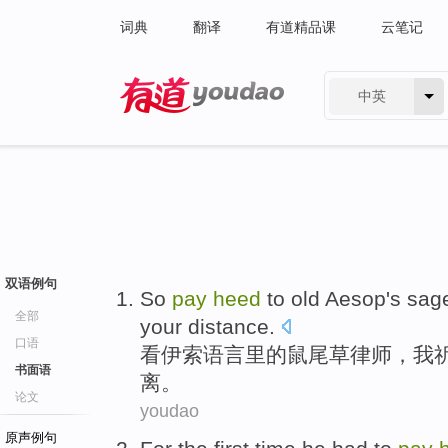
词典
翻译
有道精品课
云笔记
中英
有道 - 网易旗下搜索
双语例句
So
pay
heed
to old
Aesop
's
sag
全部
your
distance
.
口语
看
伊索语言里
的鼠尾草
律师
，
我
书面语
离
。
论文
youdao
原声例句