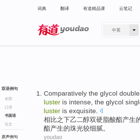
词典
翻译
有道精品课
云笔记
中英
有道 - 网易旗下搜索
双语例句
Comparatively
the
glycol
double
全部
luster
is
intense
, the
glycol
sing
口语
luster
is exquisite.
书面语
相比
之下
乙二醇
双
硬脂
酸酯
产生
论文
酯产生的珠光较细腻。
youdao
原声例句