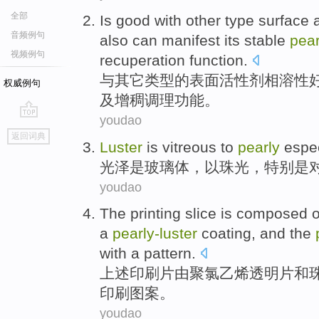
全部
Is
good
with
other
type
surface
音频例句
also
can
manifest
its
stable
pea
视频例句
recuperation
function
.
与
其它
类型
的
表面
活性剂
相溶性
权威例句
及
增
稠
调理功能。
youdao
go
返回词典
top
Luster
is
vitreous
to
pearly
espec
光泽
是
玻璃体
，
以
珠光，
特别是
youdao
The
printing
slice
is composed
o
a
pearly-
luster
coating
, and the
with a pattern
.
上述
印刷
片
由
聚氯乙烯
透明
片
和
印刷
图案
。
youdao