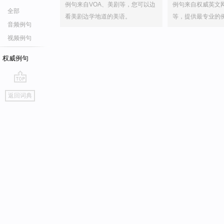
例句来自VOA、美剧等，您可以边
例句来自权威英文
全部
看美剧边学地道的美语。
等，提供最专业的
音频例句
视频例句
权威例句
go
返回词典
top