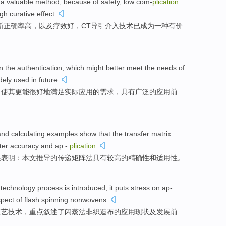
s
a
valuable
method
, because of
safety
,
low
com-
plication
igh
curative effect
.
断
正确率
高
，
以及
疗效好，CT导引介入技术已成为
一种
有价
n
the
authentication
,
which
might
better
meet
the
needs
of
dely
used
in
future
.
，使
其
更
能
很好地
满足
实际
应用
的
需求
，
具有
广泛
的
应用前
and
calculating
examples
show that
the
transfer
matrix
ter
accuracy
and
ap -
plication
.
果
表明
：
本文
推导
的
传递
矩阵
法
具有
较高的
精确性
和适用性。
technology
process
is introduced,
it puts stress on ap-
spect
of
flash
spinning nonwovens.
工艺
技术
，
重点
叙述了闪蒸法非织造布
的
应用
现状
及
发展
前