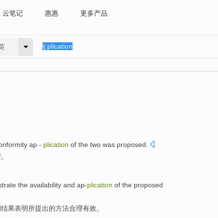
云笔记
惠惠
更多产品
英
onformity ap -
plication
of the
two was
proposed
.
型
。
trate
the
availability
and
ap-
plication
of the
proposed
例
结果表明
所提出
的
方法合理
有效
。