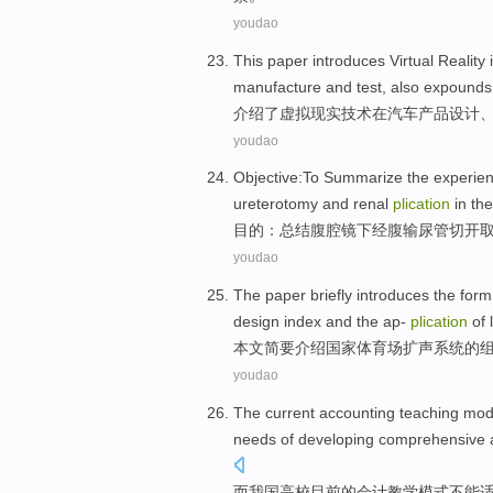
youdao
This paper introduces
Virtual
Reality
manufacture
and
test
,
also
expounds
介绍
了
虚拟
现实
技术
在
汽车
产品
设计
youdao
Objective
:
To Summarize
the
experie
ureterotomy and
renal
plication
in th
目的
：
总结
腹腔镜下经腹
输尿管
切开
youdao
The paper
briefly
introduces
the
form
design
index
and
the ap-
plication
of
本文
简要
介绍
国家
体育场
扩
声
系统
的
youdao
The current
accounting
teaching
mod
needs
of
developing
comprehensive
而
我国
高校
目前
的
会计
教学
模式
不能