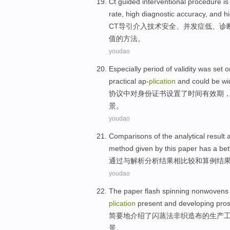
Ct
guided
interventional procedure
i
rate,
high
diagnostic
accuracy
,
and
h
CT
导引
介入
技术
安全
、并发症
低
、
诊
值
的
方法
。
youdao
Especially
period
of validity was
set
o
practical
ap-
plication
and
could be wi
协议中
对
身份
证书
设置
了
时间有效期
景。
youdao
Comparisons
of the
analytical
result
method
given by
this paper
has a
bet
通过与
解析分析
结果
相
比较
和
算
例结
youdao
The paper
flash
spinning
nonwovens
plication
present
and
developing
pro
简要
地介绍了
闪
蒸法
非织造
布的生产
景
。