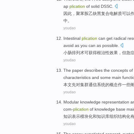
ap
plication
of
solid
DSSC
.
因此
，
聚
苯胺
乙炔
黑
复合
电解质可以
中。
youdao
Intestinal
plication
can
get
radical
res
avoid
as you can as possible.
小肠
排列术
可
获得
根治性
效果
，
但
急
youdao
The paper
describes
the
concepts
of
characteristics
and
some
main
functi
本文
先
对
集群
通信
系统
的
概念
作
一些
youdao
Modular
knowledge
representation
a
com-
plication
of knowledge base
mai
知识
表示
模块化
和
知识库
组织
结构化
youdao