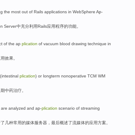
g the most out
of
Rails
applications
in
WebSphere
Ap-
ion Server中充分
利用
Rails
应用程序
的
功能。
ct
of the ap
plication
of
vacuum
blood
drawing
technique
in
应用
效果
。
(
intestinal
plication
)
or
longterm
nonoperative
TCM
WM
长期
中药
治疗
。
are analyzed
and ap-
plication
scenario
of
streaming
析了
几种
常用的媒体
服务器
，最后概述了
流
媒体
的
应用
方案
。