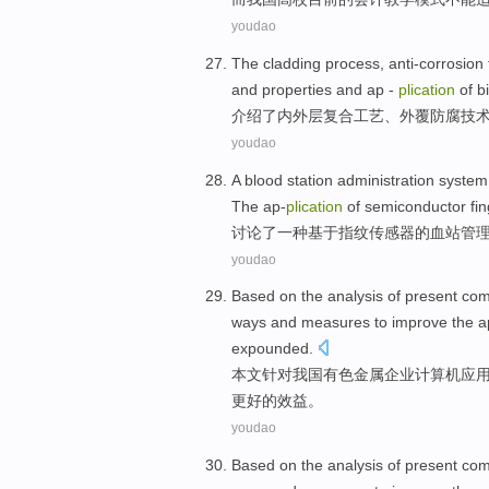
youdao
The
cladding
process
,
anti-corrosion
and
properties
and ap -
plication
of
b
介绍
了
内外
层复合
工艺
、外
覆
防腐
技
youdao
A
blood station
administration
system
The ap-
plication
of
semiconductor
fi
讨论
了
一种
基于
指纹
传感器
的血站
管
youdao
Based on
the analysis
of present
com
ways
and
measures
to
improve
the a
expounded
.
本文
针对我国
有色金属
企业
计算机
应
更好
的效益。
youdao
Based on
the analysis
of present
com