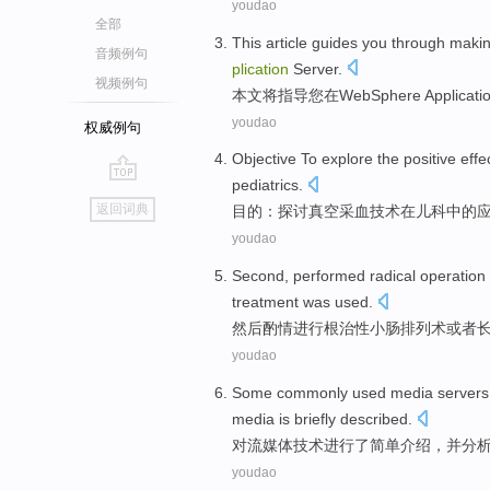
youdao
全部
This article
guides
you
through
makin
音频例句
plication
Server
.
视频例句
本文
将指导
您
在
WebSphere
Applicat
youdao
权威例句
Objective
To explore
the positive
effe
pediatrics
.
go
返回词典
目的：
探讨
真空
采血
技术
在
儿科
中的
top
youdao
Second
,
performed radical
operation
treatment
was used.
然后
酌情
进行
根治性
小肠
排列
术
或者
youdao
Some commonly
used
media
servers
media
is
briefly
described.
对流
媒体
技术
进行
了简单介绍，并分
youdao