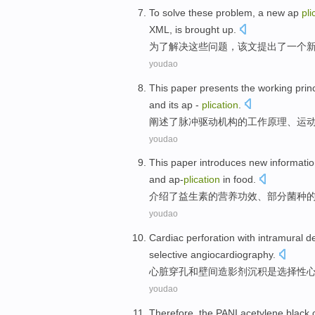
To
solve
these
problem
,
a
new
ap
pli
XML
, is
brought
up.
为了
解决
这些
问题
，
该文
提出
了
一个
youdao
This paper presents
the
working
prin
and
its
ap
-
plication
.
阐述
了
脉冲
驱动
机构
的
工作
原理
、
运
youdao
This paper introduces
new
informati
and
ap-
plication
in
food
.
介绍
了
益生
素的
营养
功效、
部分
菌种
youdao
Cardiac
perforation
with
intramural de
selective
angiocardiography
.
心脏
穿孔
和
壁间造影剂沉积
是
选择性
youdao
Therefore
,
the PANI
acetylene
black