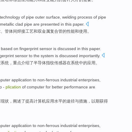
technology
of
pipe
outer
surface,
welding
process of pipe
imetallic
clad
pipe are
presented in this paper
.
术
、
管
体间
焊接
工艺
和
双金属复合管
的
性能
和使用。
based on
fingerprint
sensor
is
discussed
in this
paper
.
ngerprint
sensor to the system is discussed importantly.
理
系统
，
重点
介绍
了
半导体
指纹传感器在系统中的应用。
puter
application
to
non-ferrous
industrial
enterprises
,
p -
plication
of
computer for
better
performance are
用
现状
，
阐述了
提高
计算机应用水平
的
途径
与
措施
，以期获得
puter
application
to
non-ferrous
industrial
enterprises
,