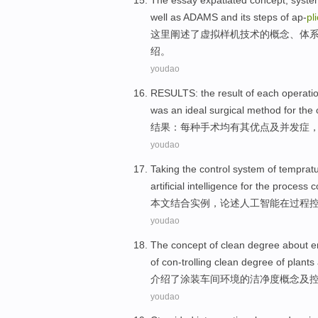
The essay expatiated
concept
,
syste
well
as ADAMS and its
steps
of ap-
pl
这里
阐述
了
虚拟
样机技术
的
概念
、
体
绍。
youdao
RESULTS
: the result of
each
operati
was
an ideal
surgical
method
for
the 
结果
：
每种
手术
均
有
其
优点
及
并发症
youdao
Taking
the
control
system of temprat
artificial
intelligence
for
the
process
co
本文
结合
实例
，
论述
人工
智能
在
过程
youdao
The
concept
of
clean degree about
e
of
con-trolling
clean degree of plants
介绍了
涂装
车间
环境
的
洁净度
概念
及
youdao