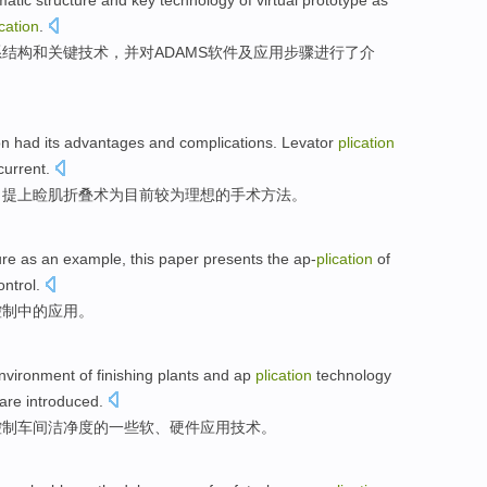
matic
structure
and
key
technology
of
virtual
prototype
as
ication
.
系
结构
和
关键
技术
，并
对ADAMS
软件及应用
步骤
进行
了介
on
had
its
advantages
and
complications
.
Levator
plication
current
.
，
提上睑肌
折叠
术
为
目前较为
理想
的
手术
方法
。
ure as an
example
, this
paper
presents the ap-
plication
of
ntrol.
控制
中的应用。
nvironment
of
finishing
plants and ap
plication
technology
 are
introduced
.
控制车间
洁净度
的一些软、硬件应用
技术
。