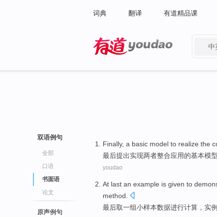
词典
翻译
有道精品课
中
有道 - 网易旗下搜索
双语例句
Finally
, a
basic
model
to
realize
the c
全部
最后
提出
实现
两者整合应用
的
基本
模
口语
youdao
书面语
At last
an
example is given
to
demons
论文
method
.
最后
取
一
组小
样本
数据进行计算，
实
原声例句