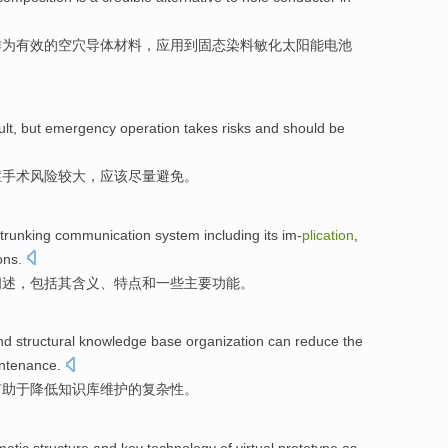
作
为
有效
的
空穴
导体
材料，应用到
固态
染料敏化太阳能电池
ult
,
but
emergency
operation
takes
risks
and
should be
症
手术
风险较大
，
应该
尽量避免。
 trunking
communication
system
including
its
im-
plication
,
ons
.
阐述
，
包括
其
含义
、
特点
和
一些
主要
功能。
nd
structural
knowledge
base
organization
can
reduce
the
ntenance
.
有助于
降低
知识库
维护
的
复杂性。