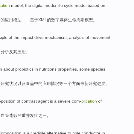
cation
model
, the
digital
media
life
cycle
model
based on
新的
应用
模型
——
基于
XML
的
数字
媒体
生命
周期
模型。
ciple
of
the impact
drive
mechanism
,
analysis
of
movement
动
分析
及其
应用。
on
about probiotics
in
nutritions
properties,
some
species
的研究状况
以及
食品
中的
应用情况等三个方面
最新
研究进展。
position of contrast agent
is
a severe
com-
plication
of
心血管造影严重并发症之一
。
composition
is a credible alternative
to
hole
conductor
in