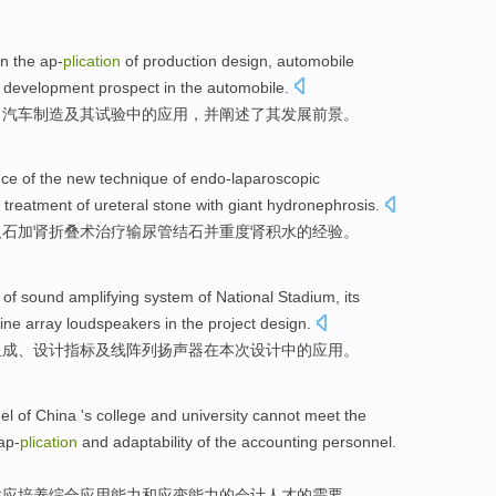
in
the ap-
plication
of
production
design
,
automobile
development prospect
in the
automobile
.
、汽车
制造
及其
试验
中的应用，
并
阐述了
其
发展
前景。
nce
of the new
technique
of endo-laparoscopic
e
treatment
of
ureteral
stone with giant
hydronephrosis
.
取石加
肾
折叠
术
治疗
输尿管结石并重度肾积水
的
经验
。
of
sound amplifying
system
of
National
Stadium
, its
line
array
loudspeakers
in
the project
design
.
组成
、
设计
指标
及
线
阵列
扬声器
在
本次设计中的应用。
el
of China
's college and university
cannot
meet
the
ap-
plication
and
adaptability
of the accounting
personnel
.
适应
培养
综合
应用
能力
和
应变能力
的会计
人才
的
需要
。