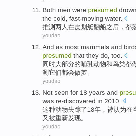
Both
men were
presumed
drow
the
cold
,
fast-moving water
.
推测
两
人
在
皮划艇
翻船
之后
，都
youdao
And
as
most
mammals
and
bird
presumed
that
they
do
,
too
.
同时
大部分
的
哺乳动物
和
鸟类
都
测
它们
都会做梦。
youdao
Not
seen
for
18
years
and
pres
was re-discovered
in
2010.
这种动物失踪
了
18
年
，
被认为
在
又被重新
发现
。
youdao