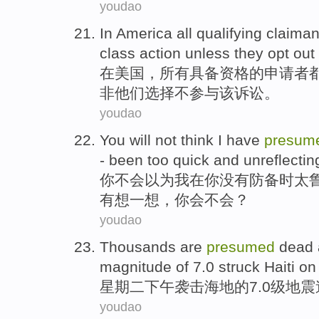
youdao
In
America
all
qualifying
claiman
class
action
unless
they
opt
out
在
美国
，
所有
具备
资格
的
申请者
非
他们
选择不
参与该诉讼。
youdao
You
will
not
think
I
have
presum
- been
too
quick and
unreflectin
你
不会
以为
我
在
你
没有防备时
太
有
想一想
，你
会不会
？
youdao
Thousands are
presumed
dead a
magnitude
of
7.0
struck
Haiti
on
星期二
下午
袭击
海地
的
7.0
级
地震
youdao