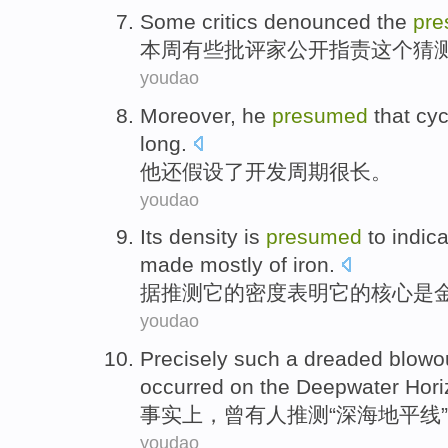
Some
critics
denounced
the
pr
本周
有些
批评家
公开指责
这个
猜
youdao
Moreover,
he
presumed
that
cyc
long
.
他
还
假设
了
开发
周期
很
长。
youdao
Its
density
is
presumed
to
indic
made
mostly
of
iron
.
据
推测
它
的
密度
表明
它的
核心
是
youdao
Precisely
such a
dreaded
blowo
occurred
on the
Deepwater
Hori
事实上，曾有人
推测
“深海地平线”
youdao