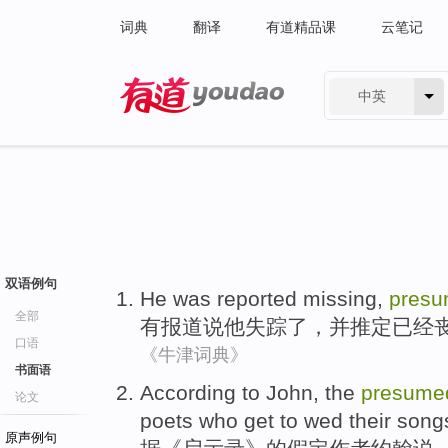
词典
翻译
有道精品课
云笔记
中英
有道 - 网易旗下搜索
双语例句
He
was
reported
missing
,
pres
全部
有
报道说
他
失踪了
，
并推定
已经
口语
《牛津词典》
书面语
According to
John
, the
presume
论文
poets
who get
to wed
their
song
原声例句