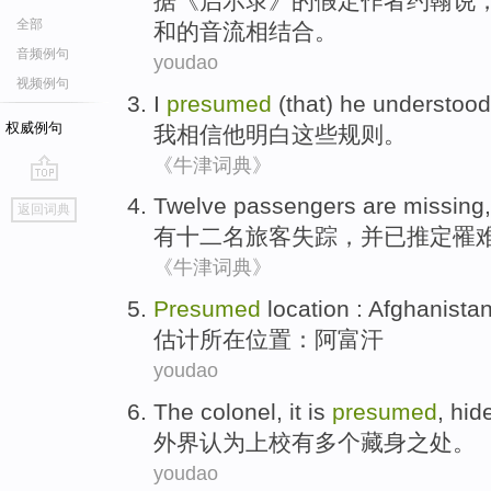
据
《启示录》
的
假定
作者
约翰
说
全部
和
的音流相结合。
音频例句
youdao
视频例句
I
presumed
(that)
he
understood
权威例句
我
相信
他
明白
这些
规则
。
《牛津词典》
go
Twelve
passengers
are missing
返回词典
top
有十二
名旅客
失踪
，
并已推定
罹
《牛津词典》
Presumed
location
: Afghanista
估计所在
位置
：阿富汗
youdao
The colonel
, it is
presumed
,
hid
外界
认为上校有
多个
藏身之
处
。
youdao