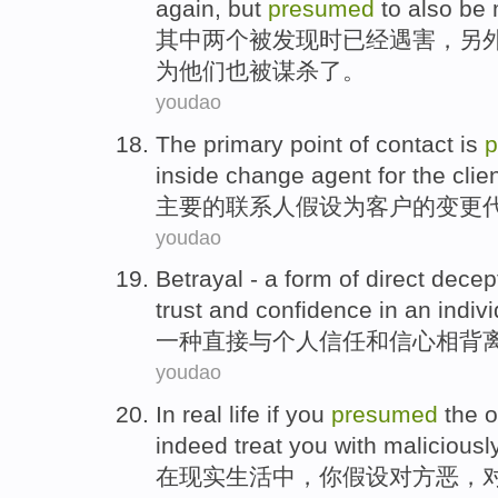
again
,
but
presumed
to
also
be
其中
两
个
被
发现
时已经
遇害
，
另
为他们
也
被
谋杀了。
youdao
The
primary
point
of
contact
is
p
inside
change
agent
for
the
clie
主要
的
联系人
假设
为
客户
的
变更
youdao
Betrayal -
a
form of
direct
decep
trust
and
confidence
in an
indiv
一
种
直接
与个人
信任
和
信心
相背
youdao
In
real
life
if
you
presumed
the
o
indeed
treat
you
with
maliciousl
在
现实
生活中
，
你
假设
对方
恶
，