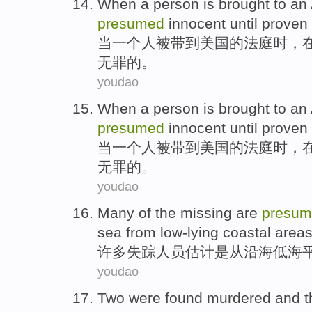
When
a
person
is
brought to
an
presumed
innocent until
proven
当
一个
人
被
带到
美国
的
法庭时
，
无罪的。
youdao
When
a
person
is
brought to
an
presumed
innocent until
proven
当
一个
人
被
带到
美国
的
法庭时
，
无罪的。
youdao
Many
of the
missing are
presum
sea
from
low-lying
coastal
area
许多
失踪
人员估计
是从
沿海
低
海
youdao
Two
were
found
murdered
and
t