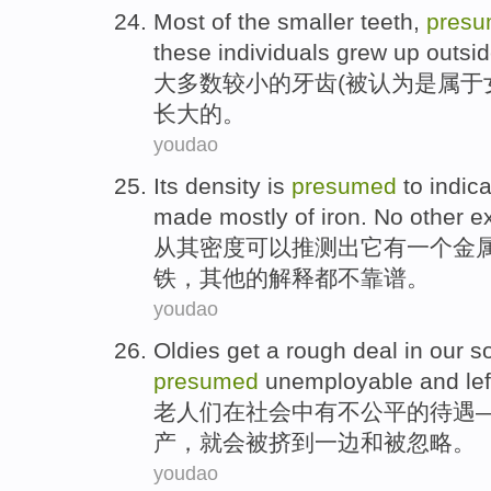
Most
of the
smaller
teeth
,
pres
these
individuals
grew up outsi
大多数
较小
的
牙齿
(
被
认为是属于
长大的。
youdao
Its
density
is
presumed
to indic
made mostly
of
iron
.
No other
e
从其
密度
可以推测
出
它有一个
金
铁
，
其他
的
解释
都
不靠谱。
youdao
Oldies
get a
rough
deal in
our
s
presumed
unemployable and left
老人们
在
社会
中
有
不公平的待遇
产，
就会被挤
到一边和
被忽略
。
youdao