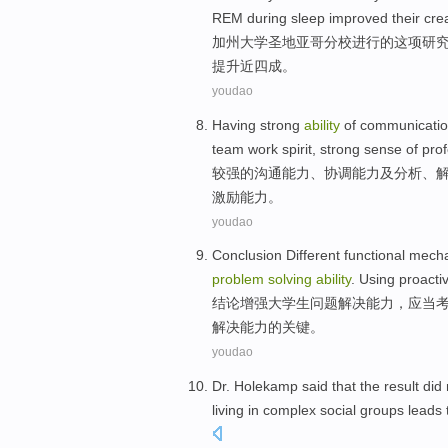
REM
during
sleep
improved
their
cre
加州
大学
圣地亚哥
分校进行
的
这项
研
提升
近四成。
youdao
Having
strong
ability
of
communicati
team
work
spirit
, strong sense of
pro
较
强
的
沟通
能力
、
协调能力
及
分析
、
激励能力
。
youdao
Conclusion
Different
functional
mech
problem
solving
ability
.
Using
proacti
结论
增强
大学生
问题
解决
能力
，
应当
解决能力
的
关键
。
youdao
Dr.
Holekamp
said that
the
result
did 
living
in
complex
social
groups
leads