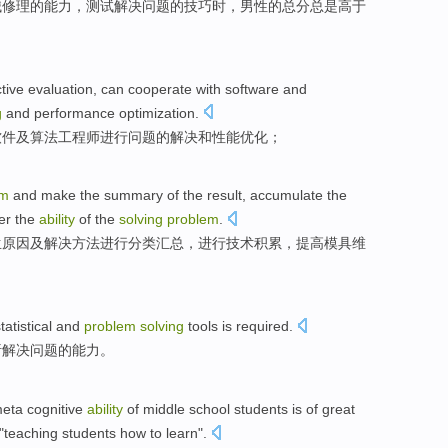
械
修理的
能力
，测试
解决
问题的
技巧
时，
男性
的
总分
总是
高于
tive
evaluation
,
can
cooperate with
software
and
g
and
performance
optimization
.
软件
及
算法
工程师
进行
问题
的
解决
和
性能
优化；
em
and
make
the
summary
of
the result,
accumulate
the
er
the
ability
of the
solving
problem
.
生
原因及
解决
方法
进行
分类
汇总
，进行技术
积累
，提高模具维
；
tatistical
and
problem
solving
tools
is required.
析
解决
问题
的
能力
。
eta
cognitive
ability
of middle school
students
is of
great
"teaching
students
how to
learn
".