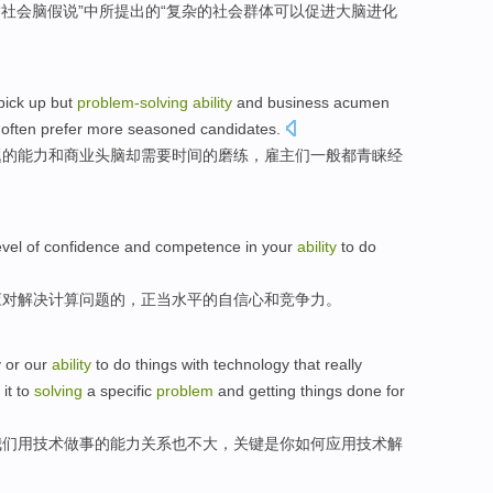
“
社会
脑
假说
”
中
所提出的“
复杂
的社会
群体
可以促进
大脑
进化
pick up
but
problem-
solving
ability
and
business
acumen
often
prefer
more
seasoned
candidates
.
题
的
能力
和
商业
头脑
却需要
时间
的
磨练
，
雇主们
一般
都青睐
经
evel
of
confidence
and
competence
in
your
ability
to do
应对解决
计算
问题
的，
正当
水平
的
自信心
和
竞争力
。
y
or
our
ability
to do
things
with
technology that
really
it to
solving
a
specific
problem
and getting things done for
我们
用技术
做事
的
能力
关系也不大，关键
是
你
如何
应用
技术解