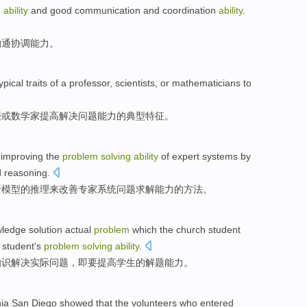
g
ability
and
good
communication
and coordination
ability
.
沟通
协调
能力。
ypical
traits
of
a
professor
,
scientists
,
or
mathematicians
to
授
或
数学家
提高
解决
问题
能力
的
典型
特征
。
improving
the
problem
solving
ability
of
expert
systems
by
d
reasoning
.
于模型
的
推理
来
改善
专家
系统
问题
求解
能力
的
方法
。
wledge
solution
actual
problem
which the
church
student
student
's
problem
solving
ability
.
知识
解决
实际
问题
，
即
要
提高
学生
的
解题
能力
。
nia
San Diego
showed
that the
volunteers
who
entered