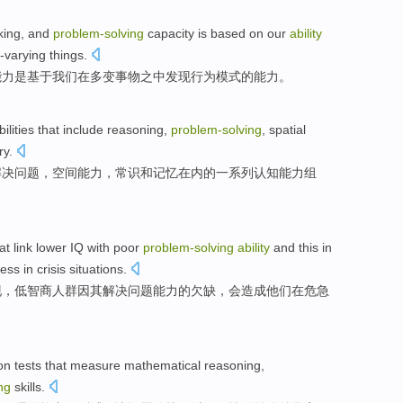
king
,
and
problem-
solving
capacity
is
based on
our
ability
-varying
things.
能力
是
基于
我们
在多变事物
之中
发现
行为
模式
的
能力
。
bilities
that
include
reasoning
,
problem-
solving
,
spatial
ry
.
解决
问题，
空间
能力
，
常识
和
记忆在内
的
一系列认知
能力
组
at
link lower IQ
with poor
problem-
solving
ability
and this
in
ress
in
crisis
situations.
现，
低
智商人群
因
其解决问题
能力
的欠缺，会造成他们
在
危急
on
tests
that measure
mathematical
reasoning
,
ng
skills
.