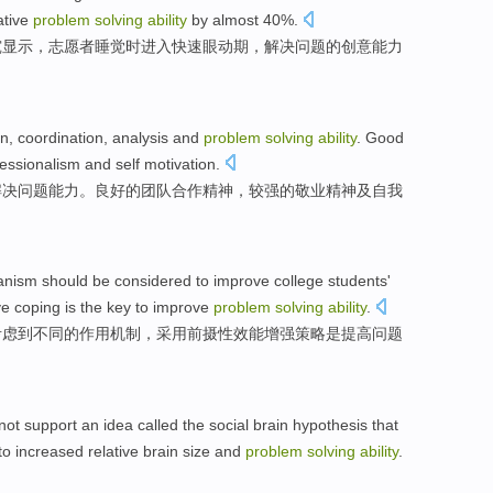
ative
problem
solving
ability
by
almost
40%.
究
显示
，
志愿者
睡觉
时
进入
快速眼动
期，解决
问题
的
创意
能力
on
,
coordination
,
analysis
and
problem
solving
ability
.
Good
fessionalism
and
self
motivation
.
解决
问题
能力。
良好
的
团队
合作
精神
，较强的
敬业精神
及
自我
anism
should be
considered
to
improve
college students'
ve
coping
is
the
key
to
improve
problem
solving
ability
.
考虑
到
不同
的
作用
机制
，
采用
前
摄
性效能增强策略
是
提高
问题
not
support
an idea called the
social
brain
hypothesis
that
to
increased
relative
brain
size
and
problem
solving
ability
.