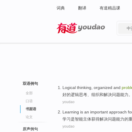
词典
翻译
有道精品课
中
有道 - 网易旗下搜索
双语例句
Logical
thinking
,
organized
and
prob
全部
好的逻辑
思考
、
组织
和
解决
问题
能力
口语
youdao
书面语
Learning
is
an
important
approach
fo
论文
学习
是
智能主体
获得
解决
问题
能力
的
youdao
原声例句