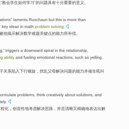
决
“
教会
学生
如何
学习”
的
问题
具有
十分
重要的意义。
ations
" laments
Ruochaun
but this is more than
r
key ideas
in
math
problem
solving
.
被
他
揭示
解决数学难题
关键点
的
能力
所
补偿
。
g,' triggers a
downward
spiral
in the
relationship
,
ng
ability
and
fueling
emotional
reactions
,
such
as
yelling
.
子
关系
陷入下行
螺旋
，
扰乱
父母
解决问题
的
能力
并
催生
吼叫
formulate
problems
,
think
creatively
about
solutions
,
and
tely
.
方程化，
创造性
地
考虑
解决
思路，
并且
清晰
又
精确地
表达
出
解