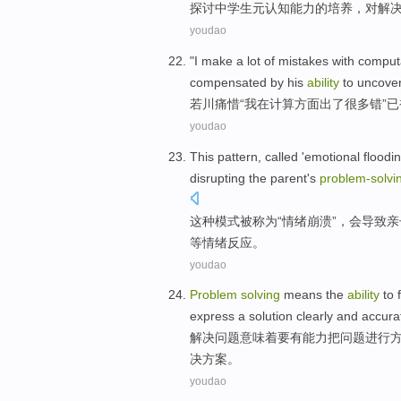
探讨
中学生
元
认知
能力
的
培养
，
对
解
youdao
"
I
make
a lot
of
mistakes
with
comput
compensated
by
his
ability
to
uncove
若川
痛惜
“
我
在
计算
方面出
了
很多
错
”已
youdao
This
pattern
,
called
'
emotional
floodin
disrupting
the
parent's
problem-
solvi
这种
模式
被称为
“
情绪
崩溃”，会导致亲
等
情绪
反应
。
youdao
Problem
solving
means
the
ability
to 
express
a
solution
clearly
and
accura
解决
问题
意味着要
有能力
把
问题
进行
决
方案。
youdao