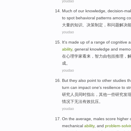
youdao
Much
of
our
knowledge
,
decision-ma
to
spot
behavioral
patterns
among co
大量
的
知识
、
决策制定
，
和
问题解决
youdao
It's
made up
of a range
of cognitive
a
ability
,
general knowledge
and
memo
在心理学家看来，智力
由
包括
推理
，
成
。
youdao
But they also
point
to
other
studies
th
turn can impact one's
resilience
to
st
研究
人员
同时
指出
，
其他
一些研究发
情况下无法有效
抗
压
。
youdao
On the average
,
males
score
higher
mechanical
ability
, and
problem-
solvi