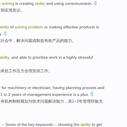
m
solving
is
creating
ability
and
using
consciousness
.
力
和
应用
意识
。
ability
of
solving
problem
or
making
effective
products
in
y
.
或
社会
中，
解决
问题
或
制造
有效
产品
的
能力
。
ability
,
and
able to
prioritize
work
in a highly
stressful
能
承担
工作
压力
合理安排工作。
r
for
machinery
or
electrician
,
having
planning
process
and
1
to
2
years
of
management
experience
is a
plus
.
，
有
机构制程
规划
与
技术
问题解决
能力
，
具
1
~
2
年
管理
经验
尤
g
--
Some
of
the
key keywords
--
showing
the
ability
to
get