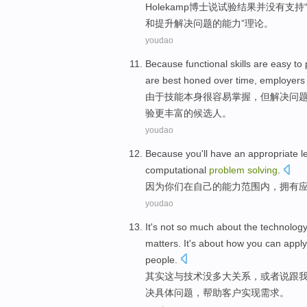
Holekamp博士
说
试验
结果
并
没有
支持
和
提升
解决
问题
的
能力
”理论。
youdao
Because
functional skills
are easy
to 
are
best honed over
time
,
employers
由于
技能
本身
很
容易掌握，
但
解决问
验
更
丰富的候选人。
youdao
Because
you'll have
an appropriate
l
computational
problem
solving
.
因为
你们
在
自己
的
能力
范围内，拥有
youdao
It
's
not
so
much about
the
technolog
matters
. It
's
about
how
you
can
apply
people.
其实
这与
技术
没
多大
关系
，
或者说
跟
决
具体
问题
，帮助客户实现需求。