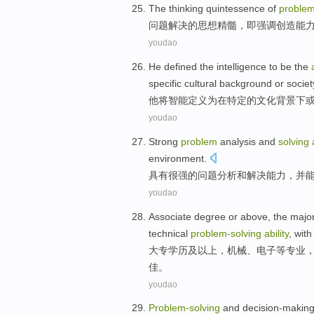
The
thinking
quintessence
of
proble
问题
解决
的
思想
精髓
，即强调
创造
能
youdao
He
defined
the
intelligence
to
be
the
specific
cultural
background
or
societ
他
将
智能
定义
为
在
特定
的
文化
背景下
youdao
Strong
problem
analysis
and
solving
environment.
具有很强
的
问题
分析
和
解决
能力
，
并
youdao
Associate
degree
or
above
, the
majo
technical
problem-
solving
ability
,
with
大专
学历
及
以上
，
机械
、
电子
等
专业
佳
。
youdao
Problem-
solving
and
decision-makin