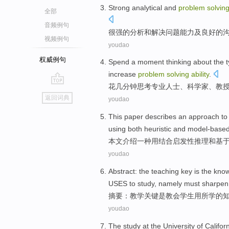
Strong
analytical
and
problem
solvin
全部
音频例句
很强的
分析
和
解决
问题
能力
及
良好
的
视频例句
youdao
权威例句
Spend
a moment
thinking about
the
t
increase
problem
solving
ability
.
花
几
分钟
思考
专业人士、
科学家
、
教
go
返回词典
youdao
top
This paper
describes
an
approach
to
using
both heuristic
and
model-base
本文
介绍
一种
用
结合
启发性
推理
和
基
youdao
Abstract
:
the
teaching
key
is
the
kno
USES to
study
,
namely
must
sharpen
摘要
：
教学
关键
是
教会
学生
用
所学
的
youdao
The study
at
the
University
of
Califor