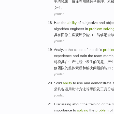
平均
说来，
每逢在
测试
数学
推理
、
机
女性。
youdao
Has
the
ability
of
subjective and objec
algorithm
engineer
in
problem
solvin
具有
图像
主客观
评价
能力
，
能够
配合
youdao
Analyze
the
cause
of
the
die
's
probl
experience
and
train the
team memb
对
模具
在
生产过程
中
发生
的
问题
、
产
修
团队
的
整体素质
和
解决问题
的
能力
youdao
Solid
ability
to
use and
demonstrate
s
需
具备
运用
统计
方法等手段
及
工具
分
youdao
Discussing
about
the
training
of
the
m
importance
to
solving
the
problem
of