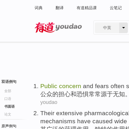
词典
翻译
有道精品课
云笔记
中英
有道 - 网易旗下搜索
双语例句
Public
concern
and
fears
often
全部
公众
的
担心
和
恐惧
常常
源于
无知
口语
youdao
书面语
Their
extensive
pharmacological
论文
mechanisms
have
caused
wide
原声例句