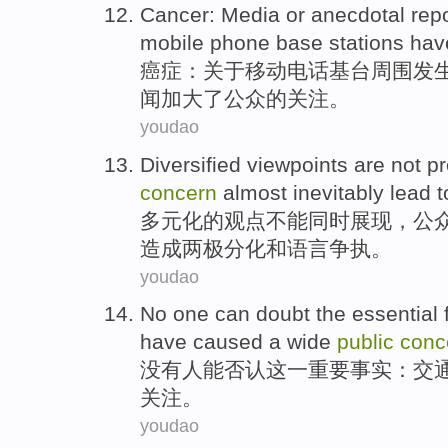
Cancer
:
Media
or
anecdotal rep
mobile
phone
base
stations
hav
癌症
：关于
移动
电话
基
台
周围
发
闻加大了
公众
的
关注
。
youdao
Diversified
viewpoints
are not
pr
concern
almost
inevitably
lead t
多元化
的
观点
不能
同时展现，
公
造成
两极分化
和
语言
争执
。
youdao
No
one
can
doubt
the
essential
have
caused
a
wide
public
conc
没有
人
能
否认
这一
重要
事实
：
交
关注。
youdao