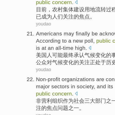
public
concern
.
目前，
农村
集体
建设
用地
流转过
已
成为人们关注的
焦点
。
youdao
Americans
may
finally be
ackno
According to
a
new
poll
,
public
is
at an all-time
high.
美国人
可能
最终
承认
气候
变化
的
公众
对
气候变化的
关注
正
处于
历
youdao
Non-profit
organizations
are
con
major
sectors
in
society
, and
its
public
concern
.
非营利
组织
作为
社会
三
大
部门
之
注
的
焦点问题之一。