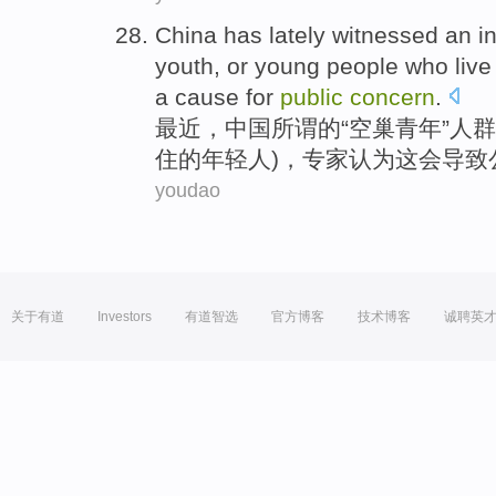
China
has lately
witnessed an
i
youth
,
or
young
people who
live
a cause
for
public
concern
.
最近
，
中国
所谓
的
“
空巢
青年
”人
住
的
年轻人
)，
专家
认为
这会
导致
youdao
关于有道
Investors
有道智选
官方博客
技术博客
诚聘英