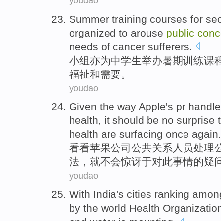
youdao
Summer
training
courses
for
sec
organized
to
arouse
public
conc
needs
of
cancer
sufferers
.
小组亦
为
中学生
举办
暑期
训练
课
福祉
和
需要
。
youdao
Given the way
Apple
's pr
handle
health
,
it should
be no
surprise
t
health
are surfacing once again.
看看苹果
公司
公共关系人员
处理
法，
就
不会
惊讶
于对此事情的疑
youdao
With
India's
cities
ranking amon
by the
world
Health
Organizatio