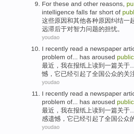
For
these
and
other
reasons
,
pu
intelligence
falls far
short
of
pub
这些
原因
和
其他
各种原因纠结一
远
滞后于
对
智力问题的担忧。
youdao
I
recently
read
a
newspaper
arti
problem
of
...
has
aroused
public
最近
，
我
在
报纸上
读到
一
篇
关于
憾，它
已经
引起了
全国
公众
的
关
youdao
I
recently
read
a
newspaper
arti
problem
of
...
has
aroused
public
最近
，
我
在
报纸上
读到
一
篇
关于
感
遗憾，它
已经
引起了
全国
公众
youdao