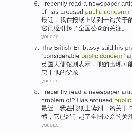
I
recently
read
a
newspaper
arti
of
has
aroused
public
concern
n
最近
，
我
在
报纸
上
读到
一
篇
关于
它
已经
引起了
全国
公众
的
关注
。
youdao
The British
Embassy
said
his
pr
"
considerable
public
concern
"
a
英国
大使馆则
表示
，
他
的出现
可
忠于
他的
父亲
。
youdao
I
recently
read
a
newspaper
arti
problem
of
?
Has
aroused
public
最近
，
我
在
报纸上
读到
一
篇
关于
憾，它
已经
引起了
全国
公众
的
关
youdao