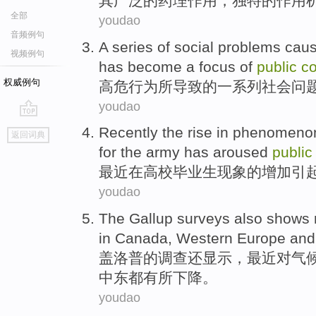
其
广泛
的
药理
作用，
独特的
作用
全部
youdao
音频例句
A series
of
social
problems
cau
视频例句
has become a
focus
of
public
c
权威例句
高危
行为
所
导致
的
一系列
社会
问
youdao
go
Recently
the
rise
in
phenomeno
返回词典
top
for the army
has aroused
public
最近
在高校
毕业生
现象
的
增加
引
youdao
The
Gallup
surveys
also
shows
in
Canada
,
Western Europe
and
盖洛普
的
调查
还
显示
，
最近
对气
中东
都有所
下降。
youdao