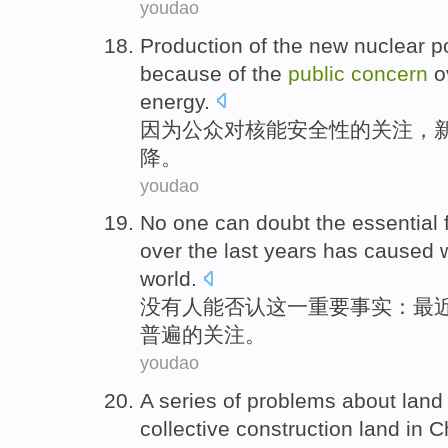
youdao
Production
of
the
new
nuclear
p
because
of the
public
concern
o
energy.
因为
公众
对
核能
安全性
的
关注，
降。
youdao
No
one
can
doubt
the
essential
over
the
last
years
has caused
world
.
没有
人
能
否认
这一
重要
事实
：
最
普遍
的
关注
。
youdao
A series
of
problems
about
land
collective
construction
land
in C