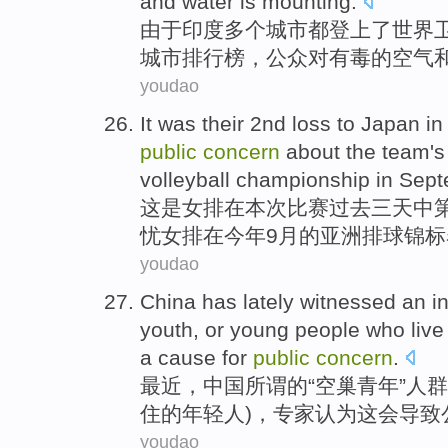
and
water
is mounting
.
由于
印度
多个城市都
登上了
世界
城市
排行榜
，
公众
对
有毒
的
空气
youdao
It
was
their
2nd
loss to
Japan
in
public
concern
about
the team's
volleyball
championship
in
Sept
这
是
女排
在
本次比赛
过去
三
天
中
忧
女排
在
今年9月的
亚洲
排球锦标
youdao
China
has lately
witnessed an
i
youth
,
or
young
people who
live
a cause
for
public
concern
.
最近
，
中国
所谓
的
“
空巢
青年
”人
住
的
年轻人
)，
专家
认为
这会
导致
youdao