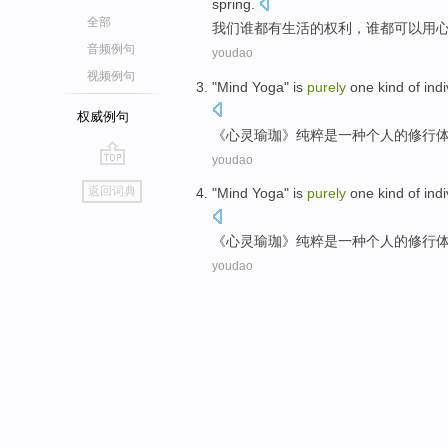
spring
.
全部
我们谁
都
有
生活
的
权利
，
谁
都
可以
用
音频例句
youdao
视频例句
"
Mind
Yoga
"
is
purely
one
kind of
indi
权威例句
《
心灵
瑜珈
》纯粹
是
一
种
个人
的修行
youdao
go
返回词典
"
Mind
Yoga
"
is
purely
one
kind of
indi
top
《
心灵
瑜珈
》纯粹
是
一
种
个人
的修行
youdao