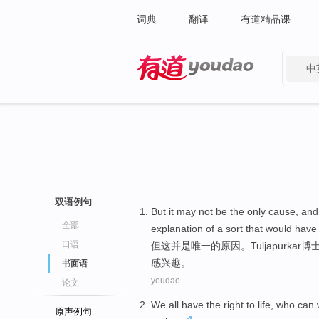
词典
翻译
有道精品课
中
有道 - 网易旗下搜索
双语例句
But
it
may not
be
the only
cause
, an
全部
explanation
of
a
sort
that
would
have
口语
但
这
并
是
唯一
的
原因
。
Tuljapurkar
博
感兴趣。
书面语
youdao
论文
We
all
have
the
right
to
life
,
who
can
原声例句