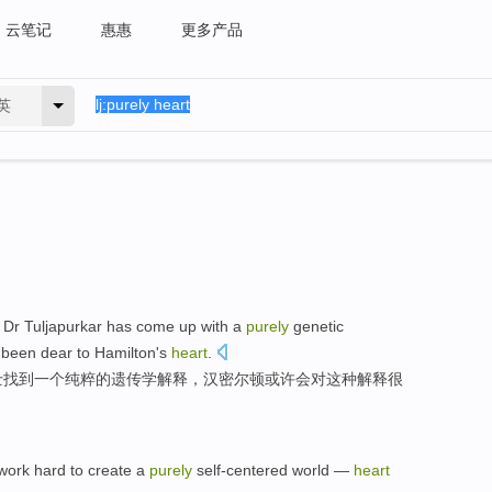
云笔记
惠惠
更多产品
英
d
Dr
Tuljapurkar
has come up with
a
purely
genetic
 been
dear
to Hamilton's
heart
.
士
找到
一个
纯粹
的
遗传学
解释
，
汉密尔顿或许
会
对
这种
解释很
work hard
to
create
a
purely
self-centered
world
—
heart