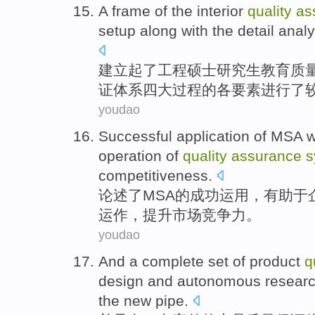
A
frame
of
the
interior
quality
as
setup
along with
the
detail
analy
建立
起
了
工程硕士研究生教育
质
证体系四大过程
的
各要素
进行了
youdao
Successful
application
of
MSA wi
operation
of
quality
assurance
s
competitiveness
.
论述了
MSA
的
成功
运用
，
有助于
运作
，
提升
市场竞争力。
youdao
And
a complete set
of
product
q
design
and
autonomous
resear
the new
pipe
.