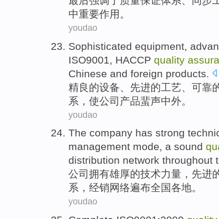
最后
强调
了
质量
保证
体系
、
同步
中
重要
作用
。
youdao
Sophisticated
equipment
,
advan
ISO9001,
HACCP
quality
assur
Chinese and foreign
products
.
精良的
设备
、
先进
的
工艺
、
可靠
的
系
，
使
公司产品
蜚声
中外
。
youdao
The company
has
strong
techni
management
mode
,
a sound
qua
distribution
network
throughout
公司
拥有
雄厚的
技术
力量
，
先进
系
，
经销
网络
遍布
全国
各地。
youdao