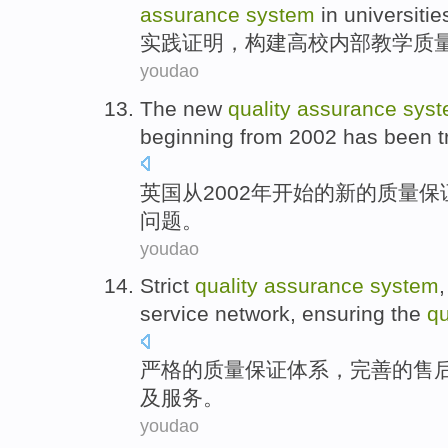
assurance
system
in
universitie
实践
证明
，构建
高校
内部
教学
质
youdao
The
new
quality
assurance
sys
beginning
from
2002 has been
t
英国
从
2002年
开始
的
新的
质量
保
问题
。
youdao
Strict
quality
assurance
system
service
network
,
ensuring
the
qu
严格
的
质量
保证
体系
，
完善
的
售
及
服务
。
youdao