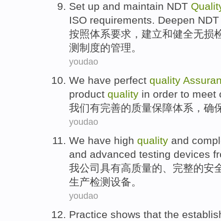
Set up
and
maintain
NDT
Qualit
ISO
requirements
.
Deepen
ND
按照
体系
要求
，
建立
和
健全
无损
测
制度
的
管理
。
youdao
We
have
perfect
quality
Assura
product
quality
in
order to meet
我们
有
完善的
质量
保障
体系
，
确
youdao
We
have
high
quality
and
compl
and
advanced
testing
devices
f
我公司
具有
高
质量
的、
完整
的安
生产
检测
设备
。
youdao
Practice
shows that
the establi