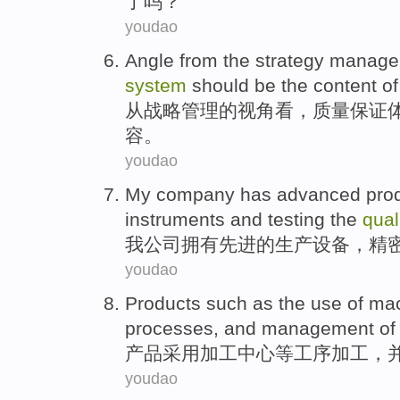
了吗？
youdao
Angle
from
the
strategy
manage
system
should be
the
content
of
从
战略
管理
的
视角看
，
质量
保证
容
。
youdao
My
company
has
advanced
pro
instruments
and
testing
the
qual
我
公司
拥有
先进
的
生产
设备
，
精
youdao
Products
such
as
the use
of
mac
processes
,
and
management
o
产品
采用
加工
中心
等
工序加工
，
youdao