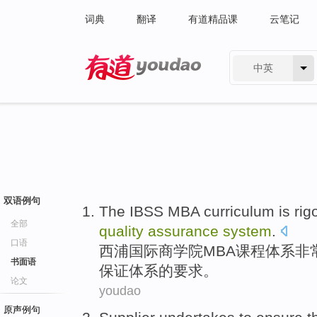
词典
翻译
有道精品课
云笔记
中英
有道 - 网易旗下搜索
双语例句
The IBSS
MBA
curriculum
is
rig
全部
quality
assurance
system
.
口语
西浦
国际
商学院MBA
课程
体系
非
书面语
保证
体系的要求。
论文
youdao
原声例句