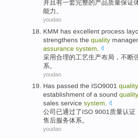
并且
有一套
完整
的
产品
质量
保证
能力
。
youdao
KMM has excellent
process
lay
strengthens the
quality
manage
assurance
system
.
采用合理的
工艺
生产
布局
，
不断
系。
youdao
Has
passed
the
ISO9001
qualit
establishment
of
a
sound
qualit
sales
service
system
.
公司
已
通过了
ISO
9001
质量
认证
售后
服务
体系。
youdao