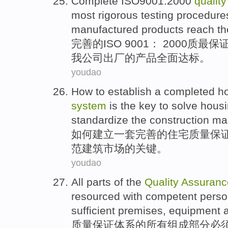
Complete
ISO9001:2000
quality
most
rigorous
testing
procedure
manufactured
products
reach th
完善
的ISO 9001： 2000
质
最
保
我
公司
出厂
的
产品
全面
达标
。
youdao
How to
establish
a
completed
h
system
is
the key
to
solve
hous
standardize
the
construction
ma
如何
建立
一
套完善
的
住宅
质量
保
范
建筑
市场
的
关键
。
youdao
All
parts
of the
Quality
Assuranc
resourced with
competent
perso
sufficient
premises
,
equipment
质量
保证
体系
的
所有
组成部分
必