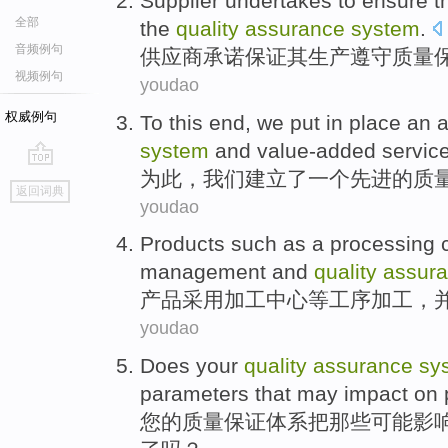
Supplier
undertakes to
ensure
t
全部
the
quality
assurance
system
.
音频例句
供应商
承诺
保证
其
生产
遵守
质量
视频例句
youdao
权威例句
To this end
,
we
put
in
place an
system
and
value-added
servic
为此
，
我们
建立
了
一
个
先进
的
质
go
返回词典
top
youdao
Products
such as
a
processing
management
and
quality
assur
产品
采用
加工
中心
等
工序
加工，
youdao
Does
your
quality
assurance
sy
parameters
that
may
impact on
您
的
质量
保证
体系
把
那些
可能
影