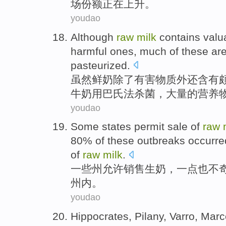
场份额
正在
上升。
youdao
Although
raw
milk
contains
valu
harmful
ones,
much
of
these
ar
pasteurized
.
虽然
鲜奶
除了
有害
物质外还
含有
牛奶用巴氏法杀菌，
大量
的
营养
youdao
Some
states
permit
sale
of
raw
80%
of
these
outbreaks
occurre
of
raw
milk
.
一些
州
允许
销售
生
奶
，一点
也
不
州内。
youdao
Hippocrates
, Pilany, Varro,
Marc