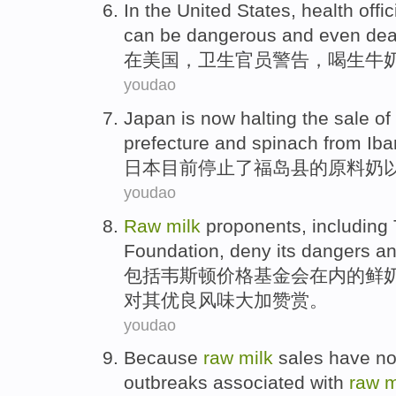
In
the United States
,
health
offic
can
be
dangerous
and even
dea
在
美国
，
卫生
官员
警告
，
喝
生
牛
youdao
Japan
is now
halting
the
sale
of
prefecture
and
spinach
from Iba
日本
目前
停止
了
福岛县
的
原料
奶
youdao
Raw
milk
proponents
,
including
Foundation
,
deny
its
dangers
a
包括
韦斯
顿
价格
基金会
在内
的
鲜
对
其
优良
风味
大加
赞赏
。
youdao
Because
raw
milk
sales
have no
outbreaks
associated with
raw
m