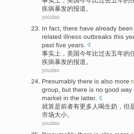
事实上
，
美国
今年
比
过去
五
年
的
疾病
暴发
的
报道
。
youdao
In fact
,
there
have already bee
related
illness
outbreaks
this ye
past
five
years
.
事实上
，
美国
今年
比
过去
五
年
的
疾病
暴发
的
报道
。
youdao
Presumably
there
is
also more
group, but
there is no
good
way 
market
in the
latter
.
就算是前者
有
更
多人
喝
生
奶
，
但
市场
大小
。
youdao