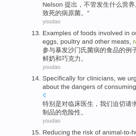
Nelson
提出，
不管发生什么
营养
致死
的病原菌。”
youdao
Examples
of
foods
involved in
o
eggs
,
poultry
and
other
meats
,
参与
暴发
沙门氏菌病
的
食品
的
例
鲜奶和
巧克力
。
youdao
Specifically
for
clinicians
,
we
ur
about the
dangers
of
consumin
特别是
对
临床医生
，
我们
迫切请
制品
的
危险性
。
youdao
Reducing
the
risk
of
animal-to-