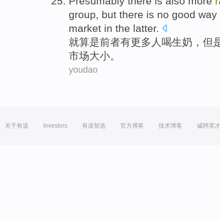
Presumably
there
is
also more
group, but
there is no
good
way 
market
in the
latter
.
就算是前者
有
更
多人
喝
生
奶
，
但
市场
大小
。
youdao
关于有道
Investors
有道智选
官方博客
技术博客
诚聘英