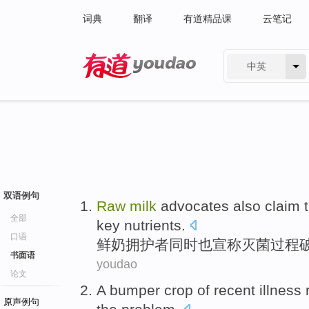
词典
翻译
有道精品课
云笔记
中英
有道 - 网易旗下搜索
双语例句
Raw
milk
advocates
also
claim 
全部
key
nutrients
.
口语
鲜奶
拥护者
同时也
宣称
灭菌过程
书面语
youdao
论文
A bumper crop
of
recent
illness
原声例句