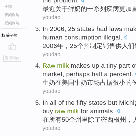
the
problem
.
全部
最近
关于鲜奶
的
一系列
疾病
更加
音频例句
youdao
视频例句
In 2006,
25
states
had
laws
mak
权威例句
human
consumption
illegal
.
2006年，
25个
州
制定
销售
供
人们
youdao
go
返回词典
top
Raw
milk
makes up a tiny part
o
market
,
perhaps half
a percent.
生
奶
在
美国
牛奶
市场
占据很小
的
youdao
In
all
of the
fifty
states
but
Michi
buy
raw
milk
for
animals
.
在
所有
50个
州里
除了
密西根州
，
youdao