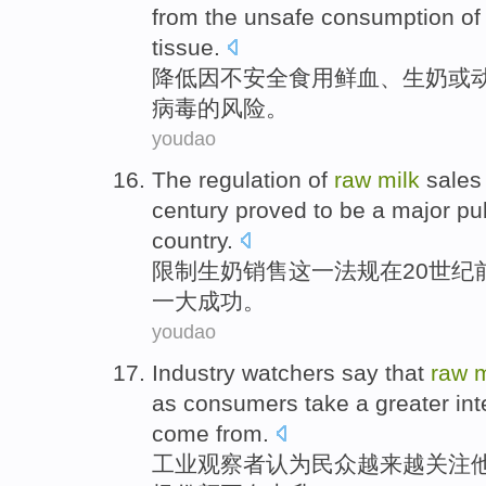
from
the
unsafe
consumption
of
tissue
.
降低
因
不安全
食用
鲜血
、
生
奶
或
病毒的
风险
。
youdao
The
regulation
of
raw
milk
sales
century
proved to
be
a
major
pu
country
.
限制
生
奶
销售
这
一
法规
在
20
世纪
一
大
成功
。
youdao
Industry
watchers
say that
raw
m
as
consumers take a
greater
int
come
from.
工业
观察者
认为民众
越来越
关注