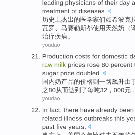
leading
physicians
of
their day
a
treatment
of
diseases
.
历史上杰出
的
医学家们如
希波
克
瓦罗、
马赛
勒斯
都
使用
天然
奶
（
治疗
疾病
。
youdao
Production
costs
for
domestic
d
raw
milk
prices
rose
80 percent 
sugar
price
doubled
.
国内
奶
产品
的
价格
则
一路
飙升
由
之80从而达到了
每
吨
32，000
元
youdao
In fact
,
there
have already bee
related
illness
outbreaks
this ye
past
five
years
.