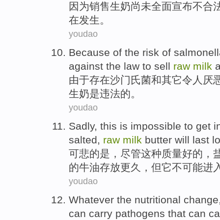
因为
销售
生
奶
尚未
全面宣布不合
在发生。
youdao
Because
of
the
risk
of
salmonell
against the law
to
sell
raw
milk
由于
存在
沙门氏
菌
和
其它
令人厌
生
奶
是
违法
的。
youdao
Sadly
,
this is
impossible
to
get i
salted
,
raw
milk
butter
will
last
l
可悲
的
是
，
尽管
这种质量
好的
，
的牛油存放
更久
，但它
不可能
进
youdao
Whatever
the
nutritional
change
can
carry
pathogens
that can ca