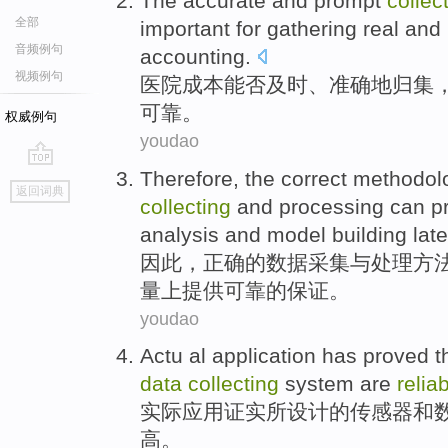
The
accurate
and
prompt
collec
全部
important
for
gathering
real
and
音频例句
accounting
.
视频例句
医院
成本
能否
及时
、
准确
地
归集
可靠
。
权威例句
youdao
Therefore
, the
correct
methodol
go
返回词典
top
collecting
and
processing can
p
analysis
and
model building
late
因此
，
正确
的
数据
采集
与
处理
方
量
上提供
可靠
的
保证
。
youdao
Actu al
application
has proved
t
data
collecting
system
are
relia
实际
应用
证实
所设计
的
传感器
和
高。