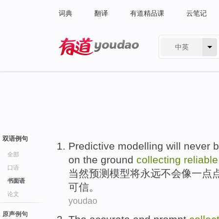
词典
翻译
有道精品课
云笔记
中英
有道 - 网易旗下搜索
双语例句
Predictive
modelling
will
never
b
全部
on
the
ground
collecting
reliable
口语
当然
预测
模型
将
永远
不会
像
一点
书面语
可信。
论文
youdao
原声例句