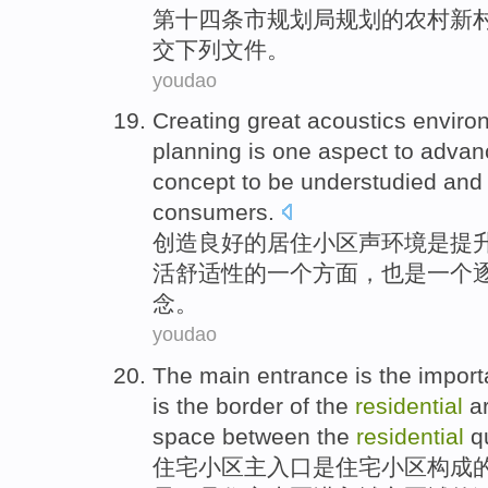
第十四条
市规划局
规划
的
农村新
交
下列
文件
。
youdao
Creating
great
acoustics
enviro
planning
is
one
aspect
to
advan
concept
to be
understudied
and
consumers
.
创造
良好的
居住
小区
声
环境
是
提
活
舒适性
的
一
个
方面
，
也是
一个
念
。
youdao
The
main
entrance
is
the
import
is the
border
of
the
residential
a
space
between the
residential
q
住宅
小区
主
入口
是
住宅小区构成