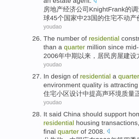
an
estate agent
.
房地产
经济公司
Knight
Frank
的
调
球
45个
国家
中
23
国
的
住宅不动产
youdao
The number
of
residential
const
than a
quarter
million
since
mid
2006年
中期
以来
，
居民房屋
建设
youdao
In
design
of
residential
a
quarter
environment
quality
is attracting
住宅小区
设计
中
提高
声
环境
质量
youdao
It
said
China
should
support h
residential
housing
transactions
final
quarter
of 2008.