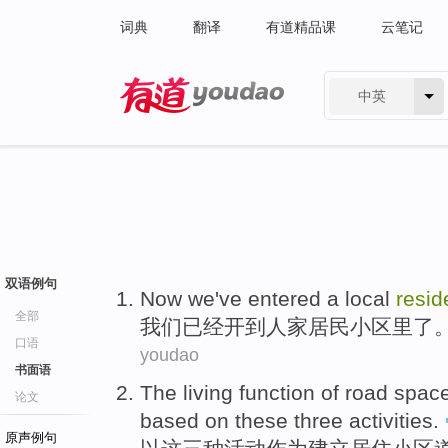
词典
翻译
有道精品课
云笔记
中英
有道 - 网易旗下搜索
双语例句
Now we
've
entered
a
local
resid
全部
我们
已经开
到人家
居民
小区里了
口语
youdao
书面语
The living
function
of
road
spac
论文
based on
these
three
activities
.
原声例句