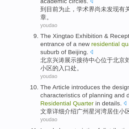
academic
circles.
到
目前为止
，
学术界
尚未
发现
有
章
。
youdao
The
Xingtao
Exhibition
& Recept
entrance
of
a
new
residential
qu
suburb
of
Beijing
.
北京
兴
涛
展示
接待
中心
位于
北京
小区
的
入口处
。
youdao
The Article
introduces the
desig
characteristics
of
planning
and d
Residential
Quarter
in
details
.
文章
详细
介绍
广州
星
河湾
居住
小
youdao