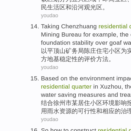
民
生活区
和
沿河
观光
区
。
youdao
Taking
Chenzhuang
residential
Mining Bureau
for
example
, the
foundation
stability
over goaf
w
以
平顶山矿务局陈庄
住宅
小区
为
方
地基
稳定性
的
评价
方法
。
youdao
Based on
the
environment
impa
residential
quarter
in Xuzhou
,
th
water saving
measures
and
tre
结合
徐州市
某
居住
小区
环境
影响
用雨水资源
的
可行性
和
相应的
治
youdao
So
how to
construct
residential