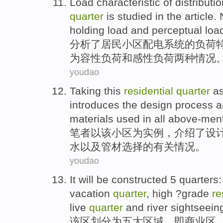
Load
characteristic
of
distributi
quarter
is
studied
in the article.
holding load
and
perceptual
loa
分析
了
居民
小区
配电
系统
的
负荷
为
容性负荷
和
感性
负荷两种情况
youdao
Taking
this
residential
quarter
a
introduces
the
design
process
a
materials used
in
all above-men
笔者
以
该
小区
为
实例
，
介绍
了
设
水
以及
管材
选择
的
有关情况。
youdao
It will
be constructed
5
quarters
vacation
quarter
, high ?
grade
re
live
quarter
and
river
sightseein
该区划分
为
五
大区域，即
商业区