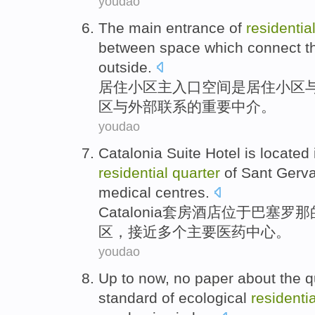
youdao
The
main
entrance
of
residentia
between
space
which
connect
t
outside
.
居住
小区
主
入口
空间
是
居住小区
区与外部
联系
的
重要
中介。
youdao
Catalonia
Suite
Hotel
is located 
residential
quarter
of
Sant
Gerva
medical
centres
.
Catalonia
套房
酒店
位于
巴塞罗那
区
，
接近
多个
主要
医药
中心
。
youdao
Up to
now
, no
paper
about
the
q
standard
of
ecological
residenti