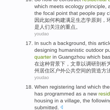
which
meets
ecology
principle
,
the
focal point
that people
pay c
因此
如何
构建
满足
生态学
原则
，
是
人们
关注
的
重点
。
youdao
In
such a
background
,
this artic
designing
humanistic
outdoor
pu
quarter
in Guangzhou
which
ba
在
这种
背景下
，
文章
以
调研
剖析
州
居住区
户外
公共
空间
的营造
方
youdao
When
registering
land
which th
has programmed as a new
resi
housing
in a
village
,
the followin
submitted
.