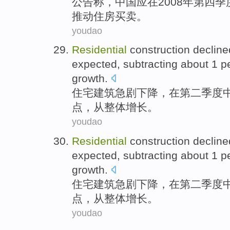
公告
称
，
中国
应
在
2008年
第四
季
推动
住房
买卖
。
youdao
Residential
construction
decline
expected
,
subtracting
about
1 p
growth
.
住宅
建筑
急剧
下降，
在
第二
季度
点，
从
整体
增长。
youdao
Residential
construction
decline
expected
,
subtracting
about
1 p
growth
.
住宅
建筑
急剧
下降，
在
第二
季度
点，
从
整体
增长。
youdao