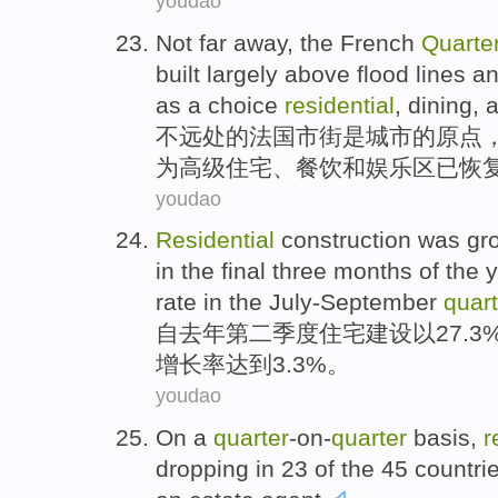
youdao
Not
far
away,
the
French
Quarte
built
largely
above
flood lines
an
as a
choice
residential
,
dining
,
不远处
的
法国
市
街
是
城市
的
原点
为
高级住宅
、
餐饮
和
娱乐区
已恢
youdao
Residential
construction
was gro
in
the final three months of the
y
rate
in the
July-September
quart
自
去年
第二
季度
住宅
建设
以
27.3
增长率
达到3.3%。
youdao
On a
quarter
-on-
quarter
basis
,
r
dropping
in
23
of
the
45
countri