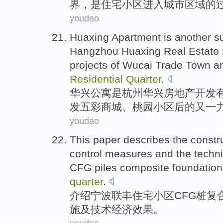
界
，是住宅小区
进入
城市
区域
的
youdao
Huaxing
Apartment
is
another
s
Hangzhou
Huaxing
Real Estate
projects
of
Wucai Trade
Town
a
Residential
Quarter
.
华兴
公寓
是
杭州
华兴
房地产
开发
发五彩商城、桃园
小区
后
的
又
一
youdao
This paper describes
the
constr
control
measures
and
the
techni
CFG
piles
composite
foundation
quarter
.
介绍
宁波
联丰
住宅
小区
CFG
桩
复
施
及
技术
经济
效果
。