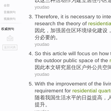
以
这
三种
活动作为
建立
居住小区
全部
youdao
音频例句
Therefore
, it
is
necessary to
int
视频例句
research
the
theory
of
residenti
权威例句
因此
，
加强
居住区
环境
绿化
建设
分
必要
的。
youdao
go
返回词典
top
So
this article
will
focus on
how 
the
outdoor
public
space
of the
因此
本文
研究
居住区
户外
公共
空
youdao
With
the
improvement
of
the
liv
requirement
for
residential
quart
随着
我国
生活
水平
的
日益
提高
，
提升。