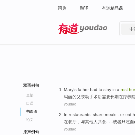
词典
翻译
有道精品课
中
有道 - 网易旗下搜索
双语例句
Mary
's father
had
to
stay
in a
rest
ho
全部
玛丽
的
父亲
动手术
后
需要
长期
在
疗养
口语
youdao
书面语
In
restaurants
,
share
meals
-
or
eat
h
论文
在
餐厅
，
与其他人
共
食
- - -
或者
只
吃
自
youdao
原声例句