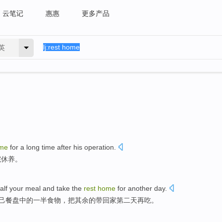
云笔记
惠惠
更多产品
英
me
for a long time
after
his
operation
.
院休养
。
alf
your
meal
and
take
the
rest
home
for
another day
.
己
餐
盘中的
一半
食物，
把
其余
的带
回家
第二天再吃。