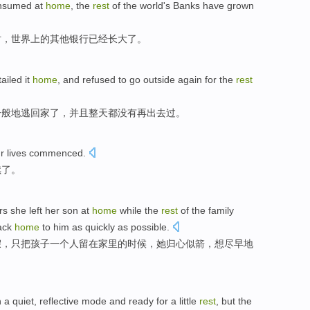
nsumed at
home
, the
rest
of
the
world
's
Banks
have grown
时，
世界
上的
其他
银行
已经
长大了。
tailed
it
home
, and
refused
to
go outside
again
for the
rest
一般地
逃
回家
了，并且
整天都没有
再
出去
过。
r
lives
commenced
.
续了
。
rs
she
left
her
son
at
home
while the
rest
of
the
family
ack
home
to him
as quickly as possible
.
假
，只
把
孩子
一个
人留在
家里
的
时候，
她
归心似箭，
想
尽早
地
n a
quiet
, reflective mode
and
ready for
a little
rest
,
but
the