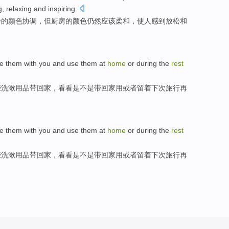
g,
relaxing
and
inspiring
.
子
的
颜色
协调
，但厨房的颜色仍然应该
柔和
，
使人感到
放松
和
ke
them
with you and use them at
home
or
during the
rest
些
洗漱用品带
回家
，看看是不是带回家用
或者
留着
下次
旅行再
ke
them
with you and use them at
home
or
during the
rest
些
洗漱用品带
回家
，看看是不是带回家用
或者
留着
下次
旅行再