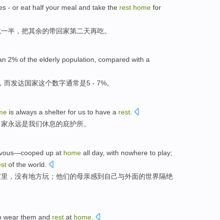
es
-
or
eat
half
your meal and
take
the
rest
home
for
吃
一半
，
把
其余
的带
回家
第二天再吃。
an
2%
of the
elderly
population
, compared with a
，而
发达
国家这个数字通常
是
5
- 7%。
me
is
always
a
shelter for
us
to have a
rest
.
，
家
永远
是
我们
休息的
庇护所
。
vous
—
cooped up
at
home
all
day
,
with nowhere
to play
;
est
of the
world
.
家里，
没有
地方
玩
；
他们
的
母亲
感到自己
与外面的世界
隔绝
to wear them and
rest
at
home
.