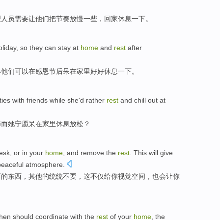
理人员
需要
让
他们
把
节奏
放慢
一些，
回家
休息一下。
oliday
,
so
they
can
stay
at
home
and
rest
after
样
他们
可以
在
感恩节
后
呆
在
家里
好好
休息一下。
ties
with
friends
while
she
'd rather
rest
and
chill
out
at
沛
而
她
宁愿
呆
在
家里
休息
放松
？
esk
,
or
in
your
home
, and remove
the
rest
.
This
will
give
peaceful
atmosphere
.
要
的
东西
，
其他
的
统统不要，
这
不仅给
你
视觉
空间
，
也会
让你
chen
should
coordinate
with
the
rest
of
your
home
, the