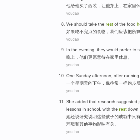
他
给他买了西装，让他穿上，在家里
youdao
W
e should take the
rest
of the food
h
如
果吃不完点的食物，我们应该把所
youdao
I
n the evening, they would prefer to 
晚
上，他们更愿意待在家里休息。
youdao
O
ne Sunday afternoon, after running
一
个星期天的下午，像往常一样跑步
youdao
She
added
that
research
suggested
lessons
in
school
,
with the
rest
down 
她
还
说
研究
说明
这些孩子
的
成就
中
只
环境
和
其他
事物影响有关。
youdao