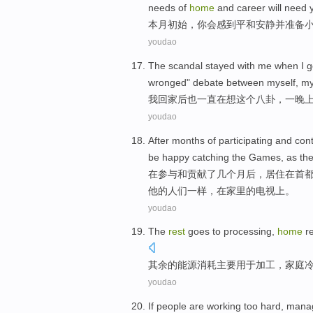
needs
of
home
and
career
will
need
本月
初始，
你
会
感到
平和安静
并
准备
youdao
The scandal
stayed
with
me
when
I
g
wronged
"
debate
between
myself
,
my
我
回家
后
也一直在想
这个
八卦，
一
晚
youdao
After
months
of
participating
and
cont
be happy
catching
the Games
,
as
th
在
参与
和
贡献
了
几个月
后，居住
在
首
他
的
人们一样，在
家里
的电视
上
。
youdao
The
rest
goes to
processing
,
home
r
其余
的能源消耗主要用于
加工
，
家庭
youdao
If
people
are working
too
hard
,
mana