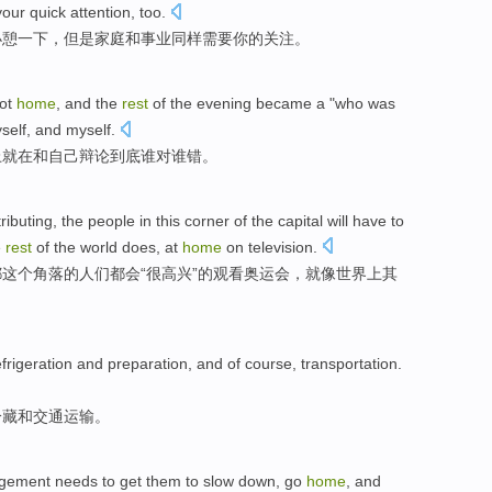
your
quick attention
,
too
.
小憩一下
，
但是
家庭
和
事业
同样
需要
你
的
关注
。
ot
home
, and the
rest
of
the
evening
became
a
"
who
was
self
, and myself.
上
就在
和
自己
辩论到底
谁
对
谁
错
。
ributing
, the
people
in
this
corner
of
the
capital
will have
to
e
rest
of
the
world does,
at
home
on
television
.
都
这个
角落
的
人们
都会
“
很
高兴”
的
观看
奥运会
，就
像
世界上
其
efrigeration
and preparation,
and
of course,
transportation
.
冷藏
和
交通运输
。
gement
needs to
get
them
to
slow down
,
go
home
, and