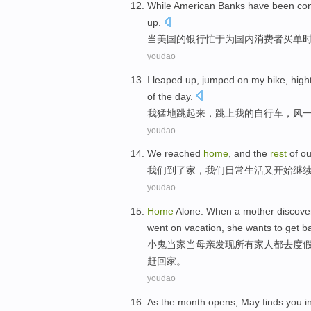
While
American
Banks
have
been
co
up.
当
美国
的
银行
忙于
为
国内
消费者买单
youdao
I
leaped
up
,
jumped
on
my
bike
,
high
of the day.
我
猛地
跳
起来
，
跳
上
我
的
自行车
，风
youdao
We
reached
home
, and the
rest
of
ou
我们
到了
家
，
我们
日常生活
又开始继
youdao
Home
Alone:
When
a
mother
discove
went
on vacation
, she
wants to
get b
小鬼
当家
当
母亲
发现
所有
家人
都去
度
赶回
家
。
youdao
As the
month opens
,
May
finds
you
i