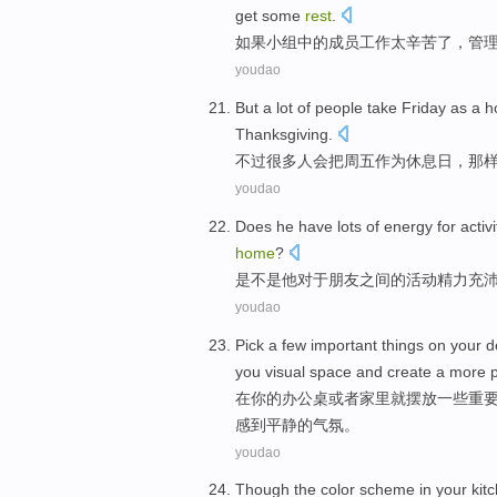
get some
rest
.
如果
小组中的
成员
工作
太
辛苦
了，
管
youdao
But
a lot
of
people
take
Friday
as
a h
Thanksgiving
.
不过
很多
人
会把
周五
作为
休息日
，
那
youdao
Does
he
have lots
of
energy
for
activi
home
?
是不是
他
对于
朋友之间
的
活动
精力充
youdao
Pick
a
few
important
things
on
your
d
you
visual
space
and
create a more 
在
你
的
办公桌
或者
家里
就摆放
一些
重
感到
平静
的气氛。
youdao
Though
the
color
scheme
in
your
kit