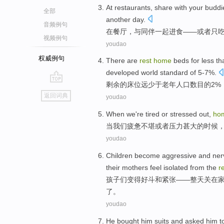
At
restaurants
, share
with
your buddi
全部
another day
.
音频例句
在
餐厅
，
与
同伴
一起进食——
或者
只
视频例句
youdao
权威例句
There are
rest
home
beds
for
less th
developed
world standard
of
5
-
7%.
剩余
的
床位
远
少于
老年
人口数
目的2%
go
返回词典
youdao
top
When
we
're tired
or
stressed
out,
ho
当
我们
疲惫
不堪
或者
压力
甚大的时候
youdao
Children
become
aggressive
and
ner
their
mothers
feel
isolated
from the
r
孩子们
变得
好斗
和
紧张
——
整天
关
在
了。
youdao
H
e bought him suits and asked him 