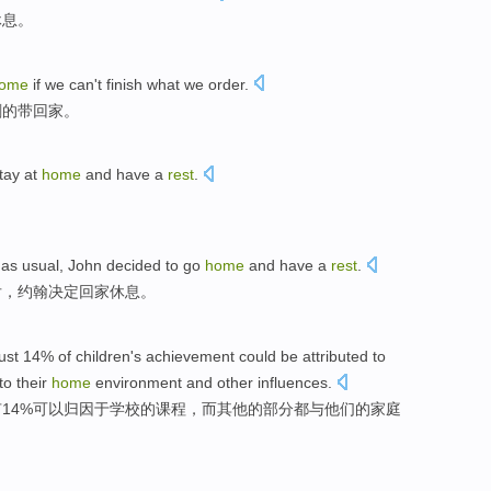
休息。
ome
if we can't finish what we order.
剩的带回家。
stay at
home
and have a
rest
.
 as usual, John decided to go
home
and have a
rest
.
后，约翰决定回家休息。
just
14%
of
children
's
achievement
could be
attributed
to
to
their
home
environment
and
other
influences
.
有
14%
可以
归因于
学校
的
课程
，
而
其他
的部分都与
他们
的
家庭