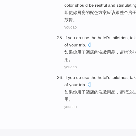
color
should be
restful
and
stimulatin
即使
你
厨房
的
配色
方案
应该
跟
整个
房
鼓舞。
youdao
If
you
do
use
the
hotel
's
toiletries
,
ta
of
your trip
.
如果
你
用
了
酒店
的
洗漱
用品，请
把
这
用。
youdao
If
you
do
use
the
hotel
's
toiletries
,
ta
of
your trip
.
如果
你
用
了
酒店
的
洗漱
用品，请
把
这
用。
youdao