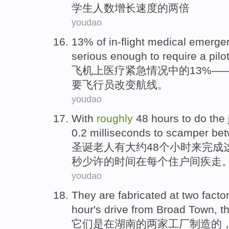
学生
人数增长速度的两倍
youdao
13% of in-flight
medical
emerge
serious enough
to
require
a pilo
飞机上
医疗
紧急
情况中的13%—
要
飞行员
改变
航线
。
youdao
With
roughly
48
hours
to
do
the 
0.2
milliseconds
to
scamper
bet
圣诞
老人
有
大约
48
个小时
来
完成
秒
少许
的时间在每个住户间疾走
youdao
They
are
fabricated
at
two
facto
hour
's drive
from
Broad
Town
, t
它们
是
在
湖南
的
两
家工厂
制造
的