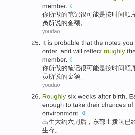
member
.
你
所
做
的
笔记
很
可能
是
按
时间顺
员
所说
的
金额
。
youdao
It is probable
that
the
notes
you
order,
and
will
reflect
roughly
th
member
.
你
所
做
的
笔记
很
可能
是
按
时间顺
员
所说
的
金额
。
youdao
Roughly
six
weeks
after
birth
,
E
enough
to
take
their chances
of
environment
.
出生
大约
六
周
后
，
东部
土拨鼠已
生存。