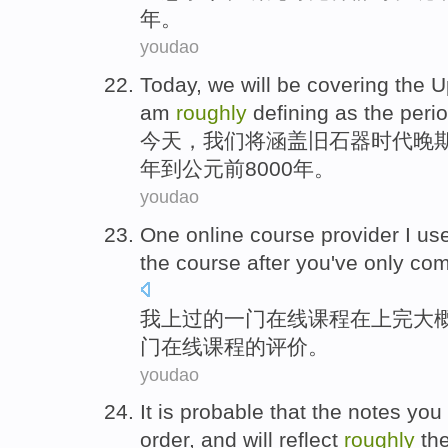
年
。
youdao
Today
,
we
will be
covering
the
U
am
roughly
defining
as the peri
今天
，
我们
将
涵盖
旧石器
时代晚
年
到
公元前8000年。
youdao
One
online
course
provider
I
us
the
course
after
you've only
com
我
上
过
的
一
门
在线
课程
在
上
完
大
门在线课程的
评价
。
youdao
It is probable
that
the
notes
you
order,
and
will
reflect
roughly
th