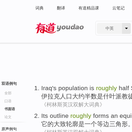
词典
翻译
有道精品课
云笔记
中英
有道 - 网易旗下搜索
双语例句
Iraq
's population
is
roughly
half
全部
伊拉克
人口
大约
半数
是
什叶派
教
口语
《柯林斯英汉双解大词典》
书面语
Its
outline
roughly
forms
an
equi
论文
它
的
大致
轮廓是
一个
等边
三角形
原声例句