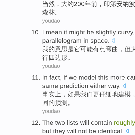
当然
，
大约
200
年前
，
印第安纳
森林
。
youdao
I
mean
it
might
be slightly
curvy
parallelogram
in
space
.
我
的
意思是
它
可能
有点
弯曲
，
但
行
四边形。
youdao
In fact
,
if
we
model
this more
car
same
prediction
either
way.
事实上
，
如果
我们
更
仔细地
建模
同
的
预测
。
youdao
The
two
lists
will
contain
roughl
but
they
will
not be
identical
.