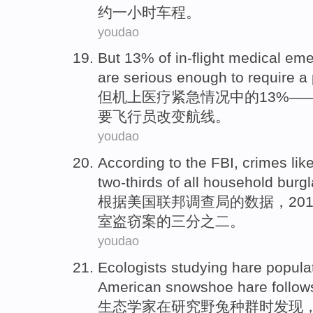
约
一
小时
车程
。
youdao
But
13% of
in-flight
medical
eme
are
serious enough
to
require
a 
但
机上
医疗
紧急
情况中的13%—
要
飞行员
改变
航线
。
youdao
According to
the FBI
,
crimes
lik
two-thirds
of
all
household burgl
根据
美国
联邦
调查局的数据，20
室
盗窃案
的
三分之二
。
youdao
Ecologists
studying
hare
popula
American
snowshoe
hare follow
生态学家
在研究
野兔
种群时
发现