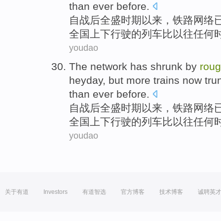
than
ever
before.
自
战后
全盛时期
以来，
铁路
网络
全国
上下
行驶的列车
比
以往
任何
youdao
The
network
has
shrunk by
roug
heyday
,
but
more
trains
now
tru
than
ever
before.
自
战后
全盛时期
以来，
铁路
网络
全国
上下
行驶的列车
比
以往
任何
youdao
关于有道
Investors
有道智选
官方博客
技术博客
诚聘英