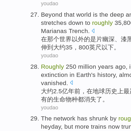
youdao
Beyond
that
world
is
the deep 
stretches down
to
roughly
35,8
Marianas
Trench.
在
那个
世界
以外
的
是
片幽深、
漆
伸
到
大约
35，800
英尺
以下。
youdao
Roughly
250 million
years ago
,
extinction
in
Earth's
history
,
alm
vanished
.
大约
2.5亿
年前
，
在
地球
历史上
最
有
的
生命
物种
都消失了。
youdao
The
network
has
shrunk by
roug
heyday
,
but
more
trains
now
tru