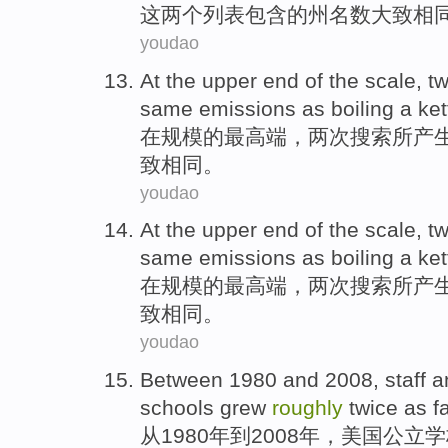
这
两个
列表
包含
的
州
名数大致
相
youdao
At
the upper
end
of
the
scale
,
t
same
emissions
as
boiling a ket
在
规模
的
最
高端，
两次
搜索所
产
致
相同
。
youdao
At
the upper
end
of
the
scale
,
t
same
emissions
as
boiling a ket
在
规模
的
最
高端，
两次
搜索所
产
致
相同
。
youdao
Between
1980 and 2008,
staff
an
schools
grew
roughly
twice as f
从
1980年到2008年，
美国
公立
学