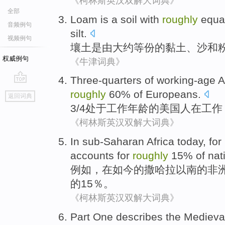
《柯林斯英汉双解大词典》
全部
Loam
is
a soil with
roughly
equa
音频例句
silt
.
视频例句
壤土
是
由大约
等份
的
黏土
、
沙
和
权威例句
《牛津词典》
Three-quarters
of working-age
A
go
roughly
60% of
Europeans
.
返回词典
top
3/4
处于
工作
年龄的
美国人
在工作
《柯林斯英汉双解大词典》
In
sub-Saharan
Africa
today
,
for
accounts for
roughly
15%
of
nat
例如
，
在
如今
的
撒哈拉
以南的
非
的15％。
《柯林斯英汉双解大词典》
Part One
describes
the
Medieva