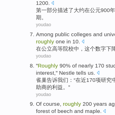
1200.
第
一部分
描述了
大约
在公元900
期
。
youdao
Among
public
colleges and unive
roughly
one in 10.
在
公立
高等
院校中，
这个
数字
下
youdao
"
Roughly
90%
of
nearly
170
stu
interest
,"
Nestle
tells
us
.
雀巢
告诉
我们：“
在近
170项
研究
助商
的
利益
。”
youdao
Of course
,
roughly
200
years a
forest
of
beech
and
maple
.