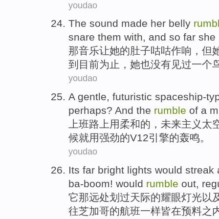
youdao
The
sound
made
her
belly
rumb
snare
them
with, and
so far
she
那
音乐
让
她
的
肚子
咕咕作响
，
但
到目前
为止
，她也
没有
见
过一个
youdao
A
gentle
,
futuristic
spaceship-ty
perhaps
? And
the
rumble
of
a m
上班
路上
用
柔和的
，
未来
主义太
候就用强劲的
V12
引擎
的
轰鸣
。
youdao
Its
far
bright
lights
would
streak 
ba-boom! would
rumble
out, reg
它
那
远处
划过
天际
的耀眼
灯光
以
往芝加哥的
航班
一样皆在预料之