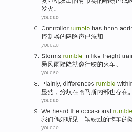
复印机
发出
的
有节奏
的
嗡嗡
声
或
发火。
youdao
Controller
rumble
has been
add
控制器
的
隆隆声
已
添加
。
youdao
Storms
rumble
in like
freight
tra
暴风雨
隆隆
就
像
行驶
的火车。
youdao
Plainly
,
differences
rumble
withi
显然
，
分歧
在
哈马斯
内部
也存在
youdao
We
heard
the
occasional
rumbl
我们
偶尔
听见
一
辆驶过
的
卡车
的
youdao