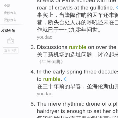
streets
of
Paris
echoed
with
the
全部
roar of
crowds
at
the
guillotine
.
音频例句
事实上
，当
隆隆
作响
的
囚车还未
视频例句
巷，
断头台
处
人群
的呼吼还未
在
作
就已于一七九零年
问世
。
权威例句
youdao
Discussions
rumble
on over
the
go
返回词典
top
关于
新机场
的
选址
问题，
讨论
起
《牛津词典》
In
the
early spring
three decade
to
rumble
.
在
三十
年前
的
早春
，
圣
海伦斯山
youdao
The mere
rhythmic
drone
of
a
p
hairdryer
is
enough to
set
her
off