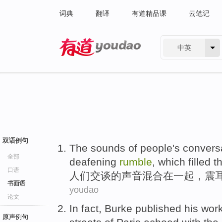
词典
翻译
有道精品课
云笔记
中英
有道 - 网易旗下搜索
双语例句
The
sounds
of
people
's
convers
全部
deafening
rumble
, which
filled
t
口语
人们
交谈
的
声音
混合
在一起
，
震
书面语
youdao
论文
In fact
,
Burke
published
his
wor
原声例句