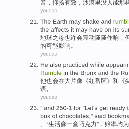
音
，抑扬有致，
沙漠里
没人
能
那
youdao
The Earth
may
shake
and
rumbl
the
affects
it
may
have on
its s
地球
之母
也许
会
震动
隆隆
作响，
的
可能
影响
。
youdao
He
also
practiced
while appear
Rumble
in
the Bronx
and
the
Ru
他
也
会
在
大片
像《红
番
区》
和
《
语。
youdao
" and 250-
1
for "Let's get ready 
box
of
chocolates
," said
bookma
、“
生活
像
一
盒
巧克力
”，
赔率均为