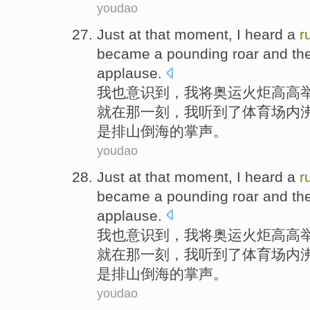
youdao
Just
at
that moment
,
I
heard
a
r
became a pounding roar and
th
applause
.
我
也意识到，
我
将奥运火炬高高
就
在
那
一刻，我
听到
了
体育场内
是排山倒海的掌声。
youdao
Just
at
that moment
,
I
heard
a
r
became a pounding roar and
th
applause
.
我
也意识到，
我
将奥运火炬高高
就
在
那
一刻，我
听到
了
体育场内
是排山倒海的掌声。
youdao