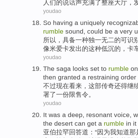
人们
的
说话声
充满
了整座
大厅
，
youdao
So
having
a
uniquely
recogniza
rumble
sound,
could
be a
very
u
所以
，具备
一种
独一无二的
可
识
像
米爱卡发出的这种
低沉
的，卡
youdao
The saga
looks set
to
rumble
on
then
granted
a
restraining
order 
不过
现在
看来
，
这部
传奇还得
继
署了
一份
限售令。
youdao
It
was
a
deep,
resonant
voice
,
w
the
desert
can get
a
rumble
in
it
亚伯拉罕回答道：“
因为
我
知道那