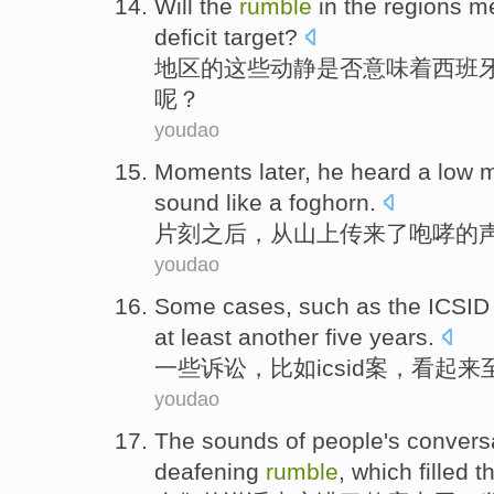
Will
the
rumble
in the
regions
me
deficit
target
?
地区
的
这些
动静是否
意味着
西班
呢？
youdao
Moments
later
, he
heard a
low 
sound
like
a foghorn
.
片刻
之后
，
从
山上
传来
了
咆哮的
youdao
Some
cases
,
such as
the
ICSID
at least
another
five
years
.
一些
诉讼
，
比如
icsid
案，
看起来
youdao
The sounds
of
people
's convers
deafening
rumble
, which
filled
t