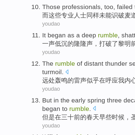
Those
professionals
,
too
,
failed 
而这些
专业
人士
同样
未能
识破
麦
youdao
It
began as a deep
rumble
,
shat
一
声低沉的隆隆声，
打破
了
黎明
youdao
The
rumble
of
distant thunder
s
turmoil
.
远处
轰鸣
的
雷声
似乎
在
呼应
我
内
youdao
But
in
the
early
spring
three de
began to
rumble
.
但是
在
三十
前
的
春天
早些
时候，
youdao