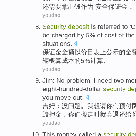
还
需要
拿出
钱
作为
“
安全
保证金
”。
youdao
Security
deposit
is referred
to
'C
be charged
by
5%
of
cost
of
th
situations
.
保证金
金额
以
价目表
上公示
的
金
辆
概算
成本
的
5%计算。
youdao
Jim
:
No problem
.
I
need
two
mo
eight-hundred-
dollar
security
de
you
move out
.
吉姆
：
没问题
。
我
想
请
你们
预付
毁押金，
你们
搬走
时
就会
退还
给
youdao
This money-called
a
security
de