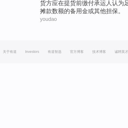
货
方
应
在提货前缴付
承运人
认为
摊款数额
的
备用金
或
其他
担保
。
youdao
关于有道
Investors
有道智选
官方博客
技术博客
诚聘英