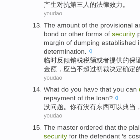
产生对抗
第三
人的法律效力。
youdao
The
amount
of
the
provisional
a
bond
or
other
forms
of
security
margin of dumping established 
determination.
临时
反倾销
税税额
或者
提供
的
保
金额
，
应当
不
超过
初裁决定确定
youdao
What
do you have
that
you can
repayment
of
the loan?
没问题。
你
有没有
东西
可以
典当
youdao
The master
ordered
that the
plai
security
for
the
defendant 's
cos