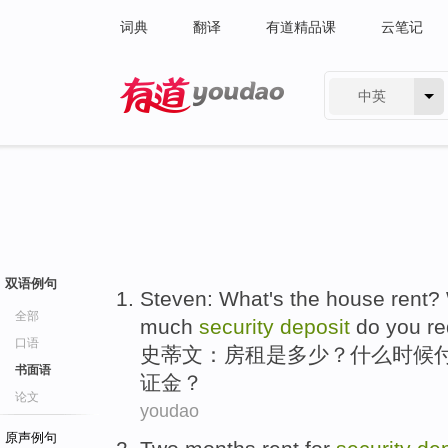
词典
翻译
有道精品课
云笔记
中英
有道 - 网易旗下搜索
双语例句
Steven
:
What
's
the house
rent
?
全部
much
security
deposit
do
you
re
口语
史蒂文
：
房租
是
多少
？什么
时候
书面语
证金
？
论文
youdao
原声例句