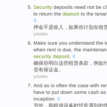
Security
deposits
need
not be
c
to
return
the
deposit
to the
tenan
押金
不是
收入
，
如果
你
计划
在
租
youdao
Make sure
you
understand
the
when
rent
is due, the
maintenan
security
deposit
.
确保
你
明白
这些
租赁
条款
，
例如
否
有
保证金
。
youdao
And
as is
often
the
case
with
re
have to
put
down some
cash
as
inception.
另外，
和
租借
设备时
经常
遇到
的