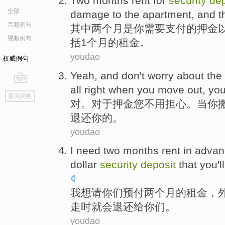
Two
months
rent
for
security
dep
全部
damage
to
the
apartment
, and 
音频例句
其中两
个
月是
你
需要
支付的
押金
视频例句
括
1个
月
的
租金
。
youdao
权威例句
Yeah
, and
don't
worry about
the
all right
when
you
move out
,
yo
go
返回词典
top
对
。对于
押金
您
不用
担心
。
当
你
退还你的。
youdao
I
need
two
months
rent
in adva
dollar
security
deposit
that
you
'll
我
想
请
你们
预付
两
个月
的
租金
，
走
时
就会
退还
给你们。
youdao