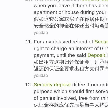
when
you
leave if there has
bee
apartment
or
house
during
your
假如
这套
公寓
或
房子
在
你
居住
期
安全
储金
的押金在
你
迁出
时
就
会
youdao
For any
delayed
refund
of
Secur
right to
charge an interest
of
0.
payment
,
until
the said
Deposit
如出租方逾期
归还
保证金
，则
承
返还
的保证金要求出租方
支付
罚
youdao
Security
deposit
differs from or
purpose
which
should
first
serv
of
parties
involved, free from
thi
保证金
存款
应
优先
满足
当事人
约