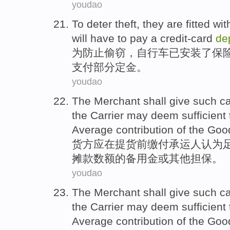
youdao
To
deter
theft
, they are
fitted
wit
will have to pay
a credit-card
de
为
防止
偷窃
，自行车已
安装
了
保
支付部分定金。
youdao
The Merchant
shall
give such c
the
Carrier may
deem
sufficient 
Average
contribution
of
the
Goo
货
方
应
在提货前缴付
承运人
认为
摊款数额
的
备用金
或
其他
担保
。
youdao
The Merchant
shall
give such c
the
Carrier may
deem
sufficient 
Average
contribution
of
the
Goo