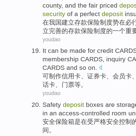
county,
and
the
fair
priced
depos
security
of
a
perfect
deposit
insu
在
我国
建立
存款
保险
制度
势在必
立完善
的
存款保险制度的
一
个
重
youdao
It can be
made for
credit CARD
membership CARDS
, inquiry 
CARDS and
so on
.
可
制作
信用卡
、
证券
卡、
会员卡
话卡、门票
等
。
youdao
Safety
deposit
boxes
are
storag
in an access-controlled
room
un
安全
保险箱
是
在
受
严格
安全
控制
间
。