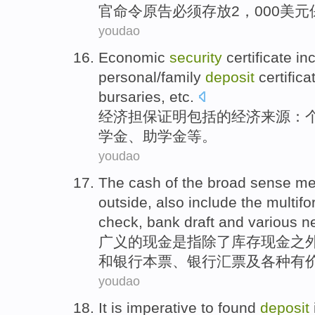
官
命令
原告
必须
存放
2，000美
youdao
Economic
security
certificate
in
personal
/
family
deposit
certifica
bursaries
,
etc
.
经济
担保
证明
包括
的经济
来源
：
学金
、
助学金
等
。
youdao
The
cash
of
the
broad sense
me
outside
,
also
include
the
multif
check, bank
draft
and
various
n
广义
的
现金
是
指
除了
库存现金
之
和
银行本票
、银行
汇票
及
各种
有
youdao
It is
imperative
to
found
deposit