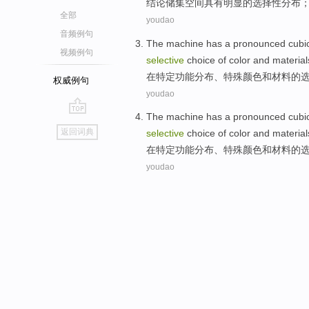
结论
储集
空间
具有
明显
的
选择性
分布
全部
youdao
音频例句
The
machine has a pronounced
cubi
视频例句
selective
choice
of
color
and
material
在
特定
功能
分布
、特殊
颜色
和
材料
的
权威例句
youdao
The
machine has a pronounced
cubi
go
返回词典
selective
choice
of
color
and
material
top
在
特定
功能
分布
、特殊
颜色
和
材料
的
youdao