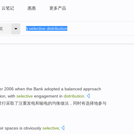
云笔记
惠惠
更多产品
英
er
2006
when
the Bank
adopted
a
balanced
approach
ion
,
with
selective
engagement in
distribution
.
世行
采取
了
注重
发电
和
输电
的
均衡
做法
，同时
有
选择地参与
ir
spaces
is obviously
selective
;