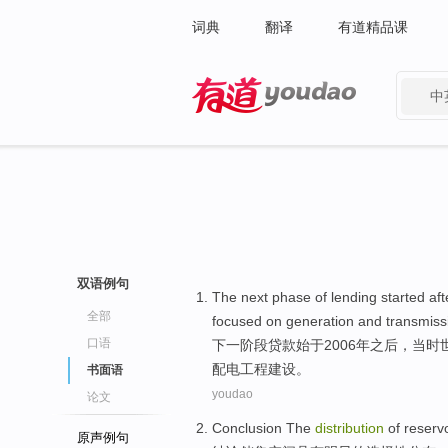
词典
翻译
有道精品课
中
有道 - 网易旗下搜索
双语例句
The next
phase
of
lending
started
aft
全部
focused on
generation
and
transmiss
口语
下
一
阶段
贷款
始于
2006年
之后
，
当时
配电工程建设。
书面语
youdao
论文
Conclusion
The
distribution
of
reservo
原声例句