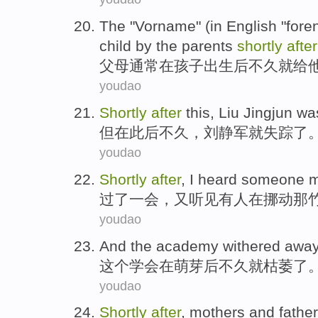
The "Vorname" (
in
English "
for
child
by the
parents
shortly
after
父母
通常
在
孩子
出生
后
不久
就给
youdao
Shortly
after
this,
Liu Jingjun w
但
在此后
不久
，
刘静军
就失踪了
youdao
Shortly
after
,
I heard
someone
m
过了
一会，
又
听见
有人
在挪动
那
youdao
And
the
academy
withered awa
这个
学会
在
萌芽后
不久就
枯萎
了
youdao
Shortly
after
, mothers and fathe