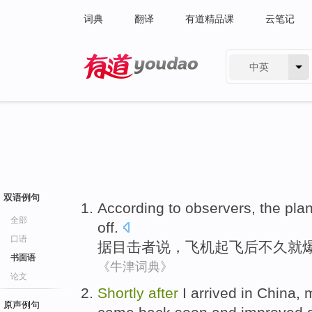
词典
翻译
有道精品课
云笔记
中英
有道 - 网易旗下搜索
双语例句
According to
observers
,
the pla
全部
off
.
口语
据
目击者说
，
飞机
起飞
后
不久就
书面语
《牛津词典》
论文
S
hortly
after
I arrived in China,
原声例句