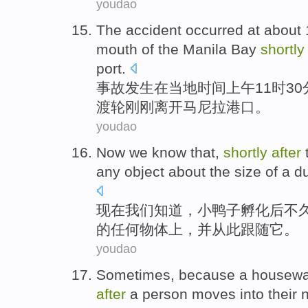
youdao
The accident
occurred
at
about 
mouth
of the
Manila
Bay
shortl
port.
事故
发生
在
当地
时间
上午11时3
渡轮刚刚
离开
马尼拉港口。
youdao
Now
we
know that
,
shortly
after
any
object
about the
size
of
a d
现在
我们
知道
，小
鸭子
孵化
后
不
的
任何
物体
上，
并
从此
跟随
它
。
youdao
Sometimes
,
because
a
housewa
after
a
person
moves
into their