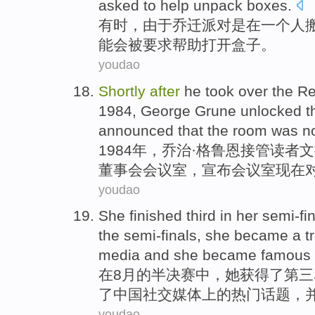
asked
to
help
unpack
boxes
.
有时
，
由于
乔迁
派对
是在
一个
人
能会
被
要求
帮助
打开
盒子。
youdao
Shortly
after
he took over the
Re
1984, George
Grune unlocked
t
announced that
the
room
was
n
1984年，乔治·格
鲁恩
接管
读者
文
董事会
会议室，
宣布
会议室
现在
youdao
She
finished
third
in her
semi-fin
the
semi-finals
,
she
became a
t
media
and
she
became famous 
在
8月
的
半决赛
中，
她
获得了
第三
了
中国
社交
媒体
上的
热门
话题
，
youdao