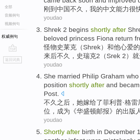
came back soon and improved q
全部
刚
到中国不久，我的中文能力很
音频例句
youdao
视频例句
Shrek
2
begins
shortly
after
Shr
权威例句
beloved
princess
Fiona
return
f
怪物史
莱克
（Shrek）
和
他
心爱的
来
后
不久
，史瑞克
2
（
Srek
2）就
go
返回词典
top
youdao
She
married
Philip
Graham
wh
position
shortly
after
and
becam
Post.
不久
之后
，
她
嫁给了
菲利普·
格雷
位
，
成为
《华盛顿邮报》的
出版
youdao
Shortly
after
birth
in
December
1