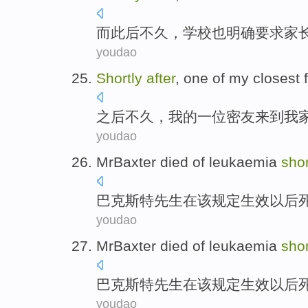
而此后
不久，学校也明确
要求
家
youdao
Shortly
after
,
one
of
my
closest 
之后
不久
，
我
的
一位
密友
来到
我
youdao
MrBaxter
died
of
leukaemia
sho
巴
克斯特先生
在
该
规定生效以后
youdao
MrBaxter
died
of
leukaemia
sho
巴
克斯特先生
在
该
规定生效以后
youdao