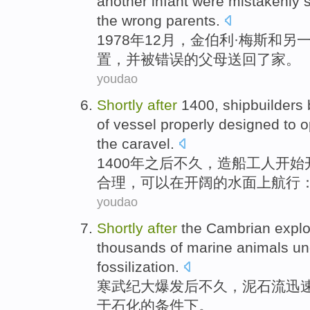
another
infant
were
mistakenly
the
wrong
parents
.
1978年
12月
，
金伯利
·
梅
斯
和
另
置
，
并
被错误
的
父母
送回
了
家
。
youdao
Shortly
after
1400,
shipbuilders
of
vessel
properly
designed
to 
the caravel
.
1400年
之后
不久
，
造船
工人
开始
合理
，
可以
在
开阔
的
水面
上航行
youdao
Shortly
after
the
Cambrian
explo
thousands of
marine
animals
un
fossilization
.
寒武纪大
爆发
后
不久
，
泥石流
迅
于
石化的
条件
下
。