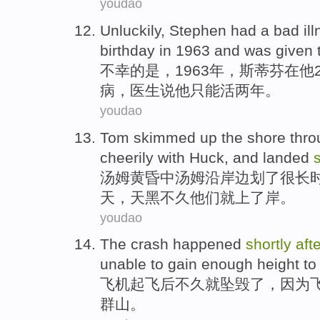
youdao
U
nluckily, Stephen had a bad il
birthday in 1963 and was given t
不
幸的是，1963年，斯蒂芬在
病，医生说他只能活两年。
youdao
Tom skimmed
up the
shore thr
cheerily
with
Huck
, and
landed
汤姆
黄昏中
汤姆沿岸边
划
了
很长
天，天黑不久他们就上了岸。
youdao
The
crash happened
shortly
aft
unable
to gain
enough
height
t
飞机
起飞
后
不久就
坠毁
了，因为
群山
。