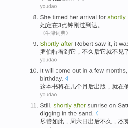
youdao
She
timed
her
arrival
for
shortly
她
定
在
3
点钟
刚
过
到达
。
《牛津词典》
S
hortly
after
Robert saw it, it wa
罗
伯特看到它，不久后它就不见
youdao
I
t will come out in a few months
birthday.
这
本书将在几个月后出版，就在
youdao
S
till,
shortly
after
sunrise on Sat
digging in the sand.
尽
管如此，周六日出后不久，杰