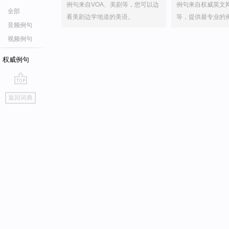
例句来自VOA、美剧等，您可以边
例句来自权威英文
全部
看美剧边学地道的美语。
等，提供最专业的
音频例句
视频例句
权威例句
go
返回词典
top