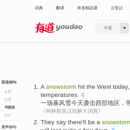
词典
翻译
有道精品课
云笔记
中英
有道 - 网易旗下搜索
双语例句
A
snowstorm
hit
the West
today
全部
temperatures
.
口语
一
场暴风雪
今天
袭击
西部
地区，
书面语
《柯林斯英汉双解大词典》
论文
They
say
there
'll
be a
snowstor
原声例句