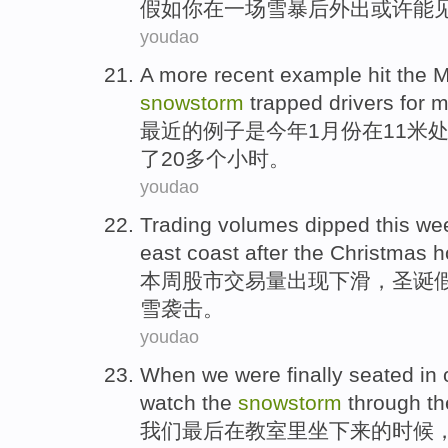
假如
你
在
一
场雪暴
后
外出或许
能
youdao
A
more recent
example
hit
the
M
snowstorm
trapped
drivers
for
m
最近
的
例子
是今年
1
月份在11
米
了
20
多个
小时。
youdao
Trading volumes
dipped
this we
east coast
after the
Christmas
h
本周
股市
交易量
出现下滑
，
圣诞
雪
袭击
。
youdao
When
we
were
finally
seated
in
watch
the
snowstorm
through t
我们
最后
在
教室
里
坐下来
的
时候