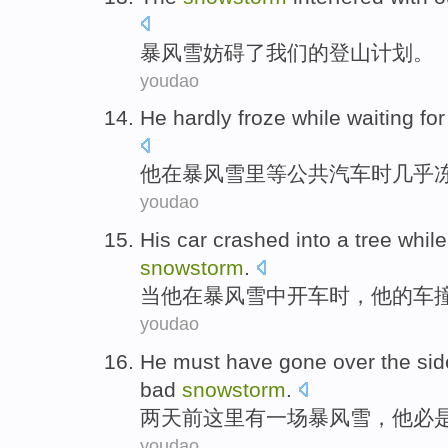
暴风雪
妨碍
了
我们
的
登山
计划
。
youdao
He
hardly
froze while
waiting for
他
在
暴风雪里
等
公共
汽车
时
几乎
youdao
His
car
crashed into
a
tree
while
snowstorm
.
当
他
在
暴风雪
中
开车
时，
他
的
车
youdao
He
must have gone
over the si
bad
snowstorm
.
两
天
前
这里
有
一
场
暴风雪
，
他
必
youdao