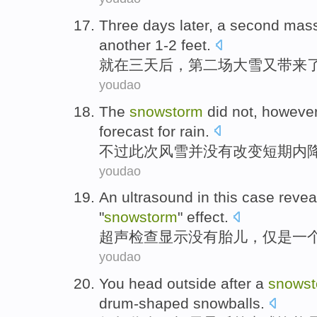
Three
days later
,
a second
mas
another 1-2
feet
.
就在
三
天后
，
第二
场
大雪又
带来
youdao
The
snowstorm
did not
,
howeve
forecast
for rain.
不过
此次
风雪并
没有
改变
短期
内
youdao
An ultrasound in this case
revea
"
snowstorm
"
effect
.
超声
检查
显示
没有
胎儿
，
仅是
一
youdao
You
head outside
after
a
snows
drum-shaped
snowballs
.