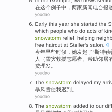
I
n the example, two news statio
在
这个例子中，两家新闻电台报
youdao
E
arly this year she started the S
which people who do acts of kin
snowstorm
relief, helping neighb
free haircut at Steller's salon.
今
年早些时候，她发起了“斯特勒
人（雪灾救援志愿者、帮助邻居
费理发。
youdao
The
snowstorm
delayed
my
arri
暴风雪
使
我
迟到
。
youdao
The
snowstorm
added
to
our
dif