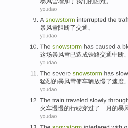
暴风雪
增加了
我们
的
困难
。
youdao
A
snowstorm
interrupted
the
traf
暴风雪
阻断
了交通。
youdao
The
snowstorm
has
caused
a bl
这场
暴风雪
已
造成
铁路交通中断
youdao
The
severe
snowstorm
has slo
猛烈
的
暴风雪
使车辆放慢
了
速度
youdao
The train
traveled slowly
throug
火车
慢慢的
行驶
穿过
了
一月
的暴
youdao
The
snowstorm
interfered with
o