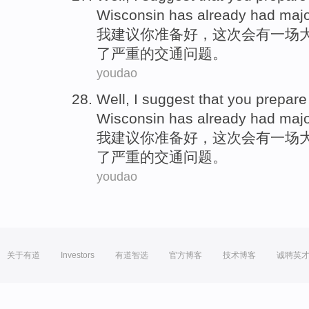
Wisconsin
has already
had
maj
我
建议
你
准备
好
，
这次
会
有一
场
了
严重
的
交通
问题
。
youdao
Well
,
I
suggest that
you
prepare 
Wisconsin
has already
had
maj
我
建议
你
准备
好
，
这次
会
有一
场
了
严重
的
交通
问题
。
youdao
关于有道
Investors
有道智选
官方博客
技术博客
诚聘英