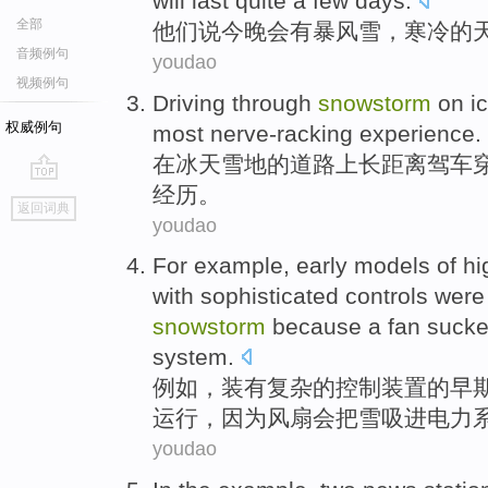
will
last
quite a few
days
.
全部
他们
说
今晚
会
有
暴风雪
，
寒冷
的
音频例句
youdao
视频例句
Driving
through
snowstorm
on
i
权威例句
most
nerve-racking
experience
.
在
冰天雪地
的
道路上
长距离
驾车
经历
。
go
返回词典
top
youdao
For example
,
early
models
of
hi
with
sophisticated
controls
wer
snowstorm
because
a
fan suck
system
.
例如
，
装有
复杂的
控制装置
的
早
运行
，
因为
风扇
会把
雪
吸
进
电力
youdao