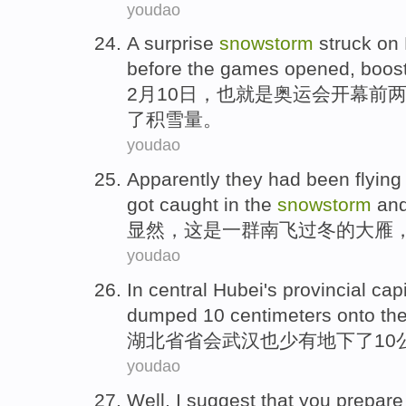
youdao
A
surprise
snowstorm
struck
on 
before
the games
opened
,
boos
2月
10
日
，
也就是
奥运会
开幕
前
了积雪量。
youdao
Apparently
they
had
been
flying
got caught
in
the
snowstorm
an
显然
，
这
是
一群
南
飞
过冬
的大雁
youdao
In central Hubei's
provincial capi
dumped
10
centimeters
onto the
湖北省
省会
武汉
也
少有
地下了
10
youdao
Well
,
I
suggest that
you
prepare 