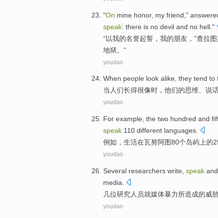
"
On
mine
honor
,
my
friend
,"
answere
speak
: there is
no
devil
and
no
hell
."
“
以
我
的
名誉
起誓，
我
的
朋友
，”
查
拉图
地狱
。”
youdao
When
people
look alike
,
they
tend to
当
人们
长
得很像时，
他们
的
思维
、
说
youdao
For example
, the two hundred and fi
speak
110
different
languages
.
例如
，
生活
在
瓦努阿图
80个
岛屿上
的
2
youdao
Several
researchers
write
,
speak
and
media.
几位
研究人员
就媒体
暴力
所造成
的
威
youdao