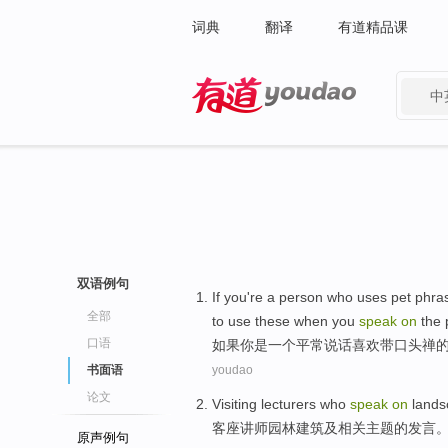
词典
翻译
有道精品课
中
有道 - 网易旗下搜索
双语例句
If
you
're
a
person who
uses pet phra
全部
to
use
these
when
you
speak
on
the
口语
如果
你
是
一个
平常说话
喜欢带
口头禅
书面语
youdao
论文
Visiting
lecturers who
speak
on
land
客座
讲师
园林
建筑
及
相关
主题
的
发言
原声例句