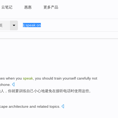
云笔记
惠惠
更多产品
英
ses when
you
speak
, you
should
train
yourself
carefully
not
 phone
.
的
人
，你
就要
训练
自己
小心地
避免
在
接听电话
时
使用
这些
。
scape
architecture
and
related
topics
.
。