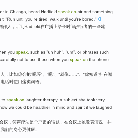
er
in
Chicago
,
heard
Hadfield
speak
on
-air and
something
er
: "
Run
until you
're
tired
,
walk
until
you
're
bored."
制作人
，
听到
Hadfield
在
广播上给长时间
步行者
的
一些
建
when
you
speak
,
such
as "
uh
huh
", "
um
",
or phrases
such
carefully
not to
use
these
when
you
speak
on
the
phone
.
的
人
，
比如
你会把“
嗯
哼
”、“
嗯
”、“就像……”、“你
知道
”挂
在
嘴
听电话
时
使用
这
类词语。
r
to
speak
on
laughter
therapy
, a
subject
she took
very
how
we
could be
healthier
in
mind and spirit if we laughed
会议
，笑声疗法是个
严肃
的话题，
在
会议上她发表
演说
，
并
使
我们
的
身心更健康
。