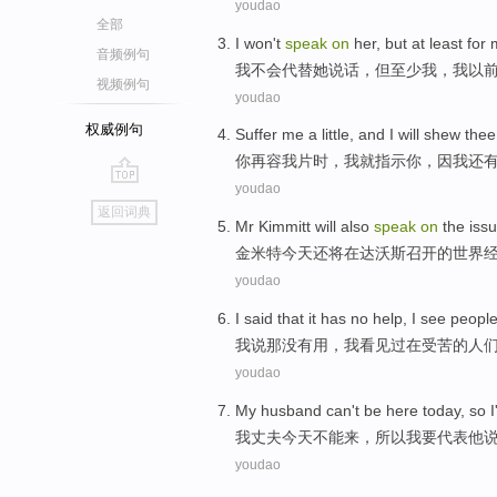
youdao
全部
I
won't
speak
on
her
,
but
at least
for
音频例句
我
不会
代替
她
说话
，
但
至少
我
，我
以
视频例句
youdao
权威例句
Suffer
me
a little, and
I
will
shew
thee
你再容
我
片时，
我
就
指示
你
，因我
还
youdao
go
返回词典
top
Mr Kimmitt
will
also
speak
on
the
iss
金米特
今天
还
将
在
达沃斯
召开
的
世界
youdao
I
said
that
it has no help
, I
see
peopl
我
说
那
没有用
，我
看见
过
在
受苦
的
人
youdao
My
husband
can't be
here
today
,
so
I
我
丈夫
今天
不能
来
，
所以
我
要
代表
他
youdao