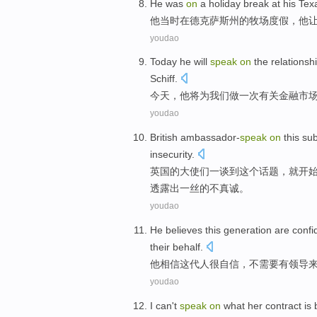
He
was
on
a
holiday
break at
his Tex
他
当时
在
德克萨斯州
的
牧场
度假
，他
youdao
Today
he
will
speak
on
the
relations
Schiff.
今天
，
他
将
为我们做一次有关
金融
市
youdao
British
ambassador-
speak
on
this
sub
insecurity.
英国
的
大使
们
一
谈到
这个
话题
，就开始
透露出一丝的不真诚。
youdao
He
believes
this
generation
are confi
their
behalf
.
他
相信
这
代
人
很
自信，
不
需要
有
领导
youdao
I
can't
speak
on
what
her
contract
is