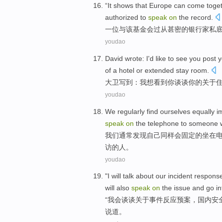
“It
shows that
Europe
can
come toget
authorized to
speak
on
the record.
一
位
与
该
基金会
过从甚密
的
银行
家私底
youdao
David
wrote
:
I
'd like to
see
you
post
y
of
a
hotel
or
extended
stay
room
.
大卫
写到
：
我
想
看到
你
谈谈
你
的
关于
youdao
We
regularly
find
ourselves
equally
i
speak
on
the telephone
to
someone
我们
通常
发现
自己
同样会
固定
的
坐在
访的人。
youdao
"
I will
talk about
our
incident
respons
will
also
speak
on
the
issue
and
go
i
“
我会
谈谈
关于
事件
反应
预案
，
国内安
说道。