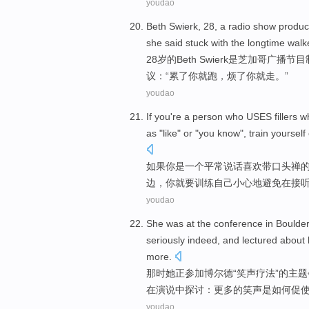
youdao
Beth Swierk
,
28
, a
radio
show
produc
she said stuck with the longtime
walk
28
岁的
Beth
Swierk是
芝加哥
广播
节目
议：“
累
了
你
就
跑
，烦了你就
走
。”
youdao
If
you
're
a
person who
USES
fillers 
as "
like
" or "you
know
",
train
yourself
如果
你
是
一个
平常
说话
喜欢
带
口头禅
边，你就要
训练
自己
小心
地避免
在接
youdao
She
was at the
conference
in
Boulde
seriously
indeed,
and
lectured
about
more
.
那时
她
正参加博尔德
“
笑声
疗法
”的
主题
在演说中探讨：
更多
的笑声
是如何
促
youdao