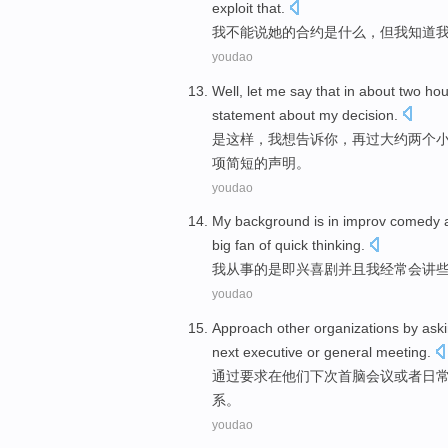
exploit
that.
我
不能
说
她
的
合约
是
什么
，
但
我
知道
youdao
Well
, let
me
say
that in
about
two
hou
statement
about
my
decision
.
是这样
，
我
想告诉你
，再过
大约
两个
项
简短
的
声明
。
youdao
My
background
is
in
improv
comedy
big fan of
quick
thinking
.
我
从事
的
是
即兴
喜剧
并且
我
经常
会
讲
youdao
Approach
other
organizations
by
ask
next
executive
or
general
meeting
.
通过
要求
在
他们
下次
首脑
会议
或者
日
系
。
youdao