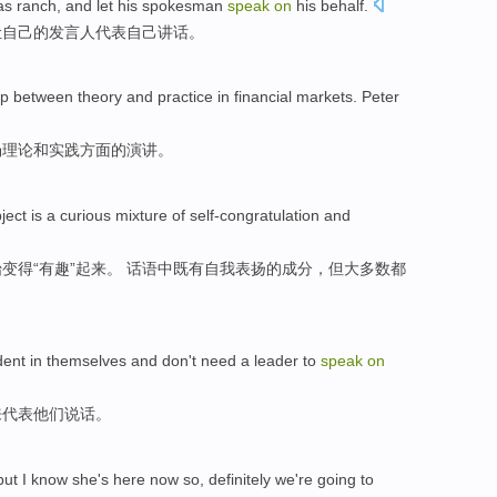
as
ranch
, and
let
his
spokesman
speak
on
his
behalf
.
让
自己
的
发言人
代表
自己
讲话
。
hip between
theory
and
practice
in
financial
markets
. Peter
场
理论
和
实践
方面
的
演讲
。
ject
is
a
curious
mixture
of
self-congratulation and
变得“有趣”起来。 话语中
既有
自我表扬的成分，但大多数都
dent
in themselves and
don't
need
a
leader
to
speak
on
来
代表
他们
说话
。
but
I
know
she
's
here
now
so,
definitely
we
're going
to