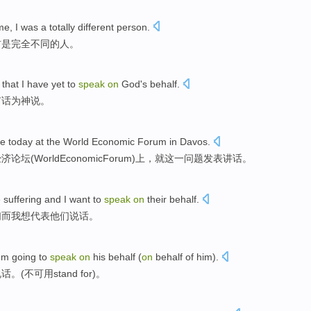
me
, I
was
a
totally
different
person
.
前是
完全
不同
的
人
。
that I
have
yet to
speak
on
God
's
behalf
.
有
话
为
神
说
。
ue
today
at
the
World
Economic
Forum
in
Davos
.
经济
论坛(World
Economic
Forum
)上，就
这
一问题
发表
讲话
。
e
suffering
and
I
want to
speak
on
their
behalf
.
们
而
我
想
代表
他们
说话
。
'm
going to
speak
on
his
behalf
(
on
behalf
of him).
说话
。(不可用
stand
for)。