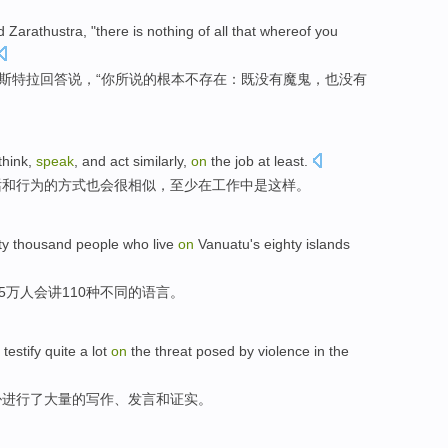
d
Zarathustra
, "
there
is nothing
of
all
that whereof
you
斯特拉
回答说
，“
你
所说
的
根本
不
存在
：既
没有
魔鬼
，也没有
think
,
speak
,
and
act
similarly
,
on
the
job
at least
.
话
和
行为
的方式
也
会很相似，至少
在
工作
中
是这样。
fty thousand
people who
live
on
Vanuatu
's
eighty
islands
5万
人
会讲
110
种不同
的
语言
。
testify
quite a lot
on
the
threat posed
by
violence
in
the
胁
进行
了
大量
的
写作
、
发言
和
证实
。