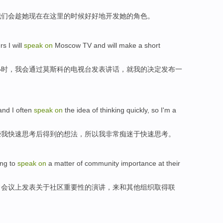
我们
会
趁
她
现在
在这里
的
时候好好
地
开发她的角色。
rs
I
will
speak
on
Moscow
TV
and will make
a
short
小时
，
我会
通过
莫斯科
的
电视台
发表
讲话
，就
我
的
决定
发布
一
and
I
often
speak
on
the
idea
of
thinking
quickly
,
so
I
'm a
些我
快速
思考
后得到的
想法
，
所以
我
非常
痴迷于
快速
思考。
ing
to
speak
on
a matter
of
community
importance
at
their
常
会议上发表
关于
社区
重要性
的
演讲
，
来
和
其他
组织取得联