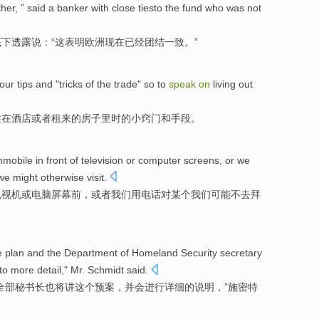
her
, ” said
a
banker
with
close
tiesto
the
fund
who was not
下透露说：“这
表明
欧洲
现在已经
团结
一致。”
our
tips
and
"
tricks
of
the
trade" so to
speak
on
living
out
住
在
酒店
或者
租
来
的
房子里
时
的
小
窍门
和
手段
。
mmobile
in front
of
television
or
computer
screens
,
or
we
we
might
otherwise visit
.
电视机
或
电脑
屏幕前
，
或者
我们
用
电话
对
某个
我们
可能
不去拜
e
plan
and the Department of
Homeland
Security
secretary
nto more detail
,"
Mr. Schmidt
said
.
全部
秘书长
也
将
讲
这个
预案
，
并
会
进行
详细
的说明，”
施密特