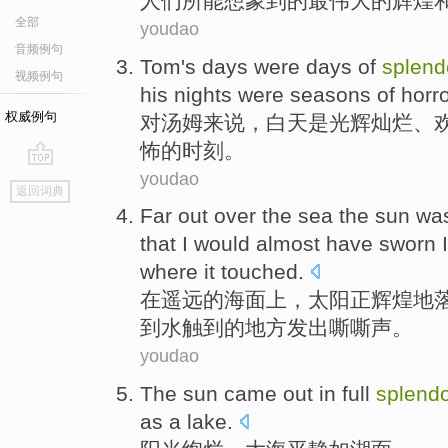
人们所
能
想象到
的
最
伟大
的
辉煌
全部
youdao
音频例句
Tom
's
days
were
days
of
splend
视频例句
his
nights
were
seasons of
horro
权威例句
对
汤姆
来说，
白天
是
光辉灿烂
、
怖
的时刻。
youdao
go
返回词典
top
Far
out over
the
sea
the sun
was
that
I
would
almost
have sworn
where
it touched
.
在遥远
的海面
上，
太阳
正
辉煌地
到
水
触
到
的
地方
发出嘶嘶声
。
youdao
The sun
came out in full
splend
as
a lake
.