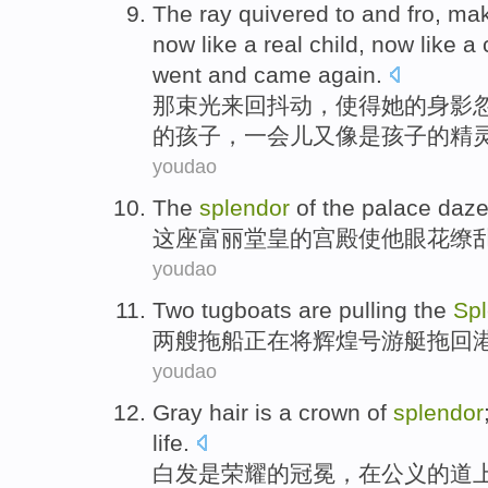
The
ray
quivered
to and fro
,
mak
now
like
a
real
child
, now
like
a 
went and came
again
.
那
束
光
来回
抖动
，
使得
她
的
身影
的
孩子
，一会儿
又
像是
孩子
的
精
youdao
The
splendor
of the
palace
daz
这座
富丽堂皇
的
宫殿
使他眼花缭
youdao
Two
tugboats
are
pulling the
Sp
两
艘
拖船
正在
将
辉煌
号游艇拖
回
youdao
Gray hair
is
a
crown
of
splendor
life.
白发
是
荣耀
的
冠冕
，
在
公
义
的道