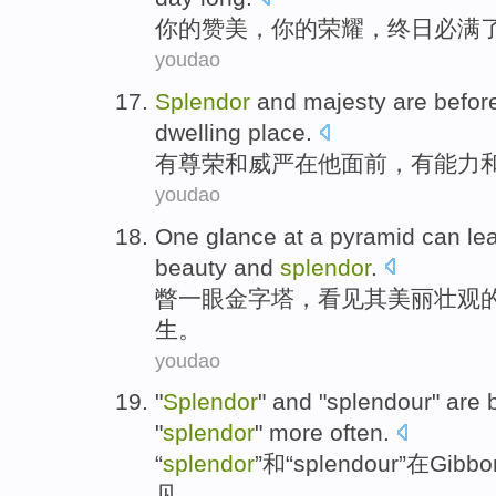
你
的
赞美
，你的
荣耀
，终日必
满
youdao
Splendor
and
majesty
are
befor
dwelling place
.
有尊荣
和
威严
在
他
面前
，
有
能力
youdao
One glance at a
pyramid
can
le
beauty
and
splendor
.
瞥
一眼
金字塔
，看见
其
美丽
壮观
生
。
youdao
"
Splendor
"
and
"
splendour
" are
"
splendor
" more
often
.
“
splendor
”
和
“
splendour
”
在
Gibb
见。