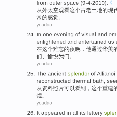
from
outer
space
(9-4-2010).
从
外
太空观看
这个
古老
土地
的
现
常
的
感觉
。
youdao
In
one
evening
of
visual
and emo
enlightened
and
entertained
us
a
在
这个难忘
的
夜晚
，
他
通过
华美
们
、
愉悦
我们。
youdao
The
ancient
splendor
of
Allianoi
reconstructed
thermal
bath
,
see
从资料
照片
可以
看到
，
这个
重建
煌
。
youdao
It
appeared
in
all
its
lettery
sple