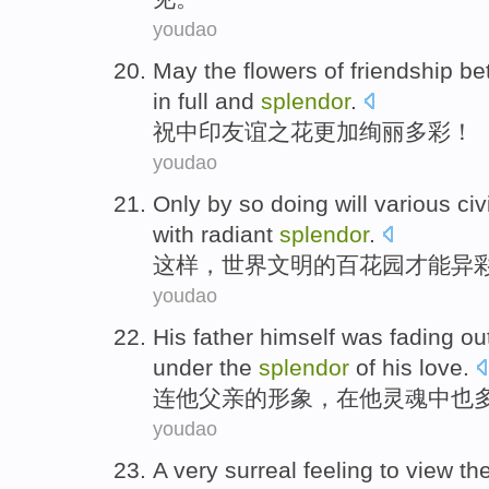
youdao
May
the
flowers
of
friendship
be
in full
and
splendor
.
祝
中印
友谊
之
花
更加绚丽
多彩
！
youdao
Only by
so
doing will various
civ
with radiant
splendor
.
这样
，
世界
文明
的
百花园才能异
youdao
His
father himself
was
fading ou
under
the
splendor
of
his
love
.
连
他
父亲
的
形象，
在
他
灵魂
中
也
youdao
A very
surreal
feeling
to
view
th