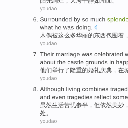
阳光
绚烂
，
大海
平静
如
湖面
。
youdao
Surrounded by
so
much
splendo
what he was doing.
木偶
被
这么
多
华丽
的
东西包围着
youdao
Their
marriage
was celebrated
w
about the
castle grounds
in
hap
他们
举行
了隆重的
婚礼
庆典，在
youdao
Although
living
combines trage
and
even
tragedies reflect som
虽然
生活
苦忧
参半
，但依然
美妙
处
。
youdao