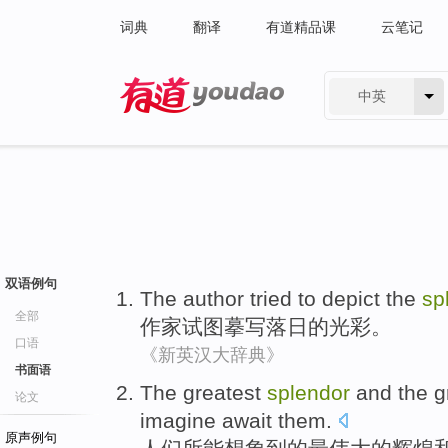
词典
翻译
有道精品课
云笔记
中英
有道 - 网易旗下搜索
双语例句
The
author
tried to
depict
the
sp
全部
作家
试图
摹写
落日
的
光彩
。
口语
《新英汉大辞典》
书面语
The
greatest
splendor
and
the
g
论文
imagine
await
them
.
原声例句