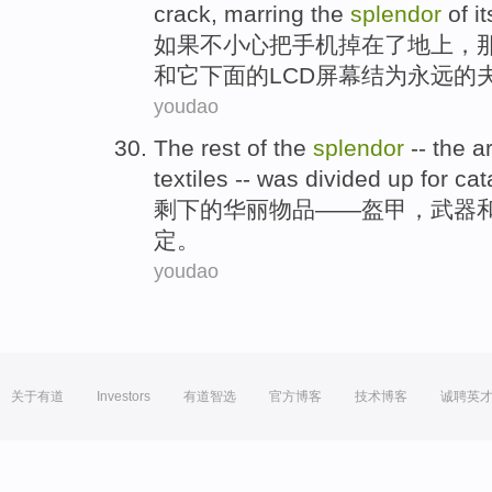
crack,
marring
the
splendor
of
it
如果不小心把
手机
掉
在
了地上，
和
它下面的
LCD
屏幕
结为永远的
youdao
The rest
of
the
splendor
-- the
a
textiles
--
was divided
up
for cat
剩下
的
华丽物品
——
盔甲
，
武器
定。
youdao
关于有道
Investors
有道智选
官方博客
技术博客
诚聘英