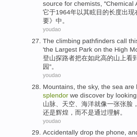
source
for
chemists
, "
Chemical
A
它
于1964年以
其
眩目
的长度
出现
要》中。
youdao
The climbing
pathfinders
call th
'
the
Largest
Park
on the High
Mo
登山
探路者
把
在
如此
高
的
山上
看
园
”。
youdao
Mountains
,
the sky
,
the sea
are 
splendor
we
discover
by
lookin
山脉
、
天空
、
海洋
就
像
一张张
脸
还是
辉煌
，
而
不是通过理解。
youdao
Accidentally
drop
the
phone
,
an