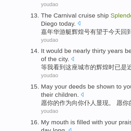
youdao
The Carnival
cruise ship
Splend
Diego
today
.
嘉年华
游艇
辉煌号
有望
于今天
回
youdao
It would
be
nearly
thirty
years be
of
the city
.
等
我
看到
这座
城市
的
辉煌
时已
是
youdao
May
your
deeds be
shown
to
yo
their
children
.
愿
你
的
作为
向
你
仆人
显现。 愿你
youdao
My
mouth
is
filled with
your
prai
day long.