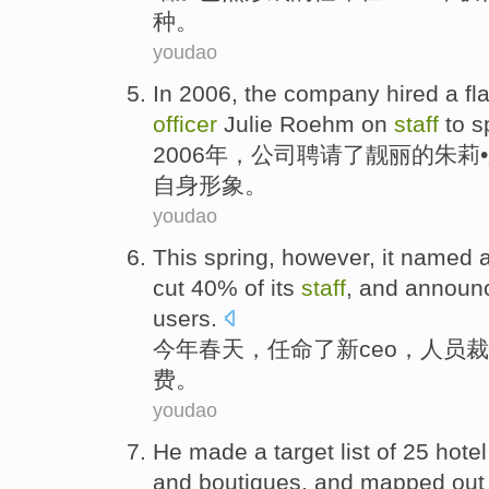
种
。
youdao
In 2006, the
company
hired
a fl
officer
Julie
Roehm
on
staff
to s
2006年，
公司
聘请
了靓丽的
朱莉
•
自身形象。
youdao
This spring
, however, it
named
cut
40% of its
staff
,
and
announc
users
.
今年
春天，
任命
了
新
ceo
，
人员
裁
费
。
youdao
He
made a target
list
of
25
hotel
and
boutiques
,
and
mapped
out