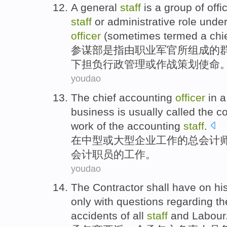
A general
staff
is
a
group
of offi
staff
or
administrative
role unde
officer
(
sometimes
termed a
chi
参谋部
是
指
由
职业军官所组成的
下担负
行政管理
或
作战策划使命
youdao
The
chief
accounting
officer
in
a
business
is usually
called
the co
work
of
the
accounting
staff
.
在中型
或
大型
企业
工作
的
总
会计
会计职员
的
工作。
youdao
The Contractor shall
have on hi
only with
questions
regarding t
accidents
of
all
staff
and
Labour