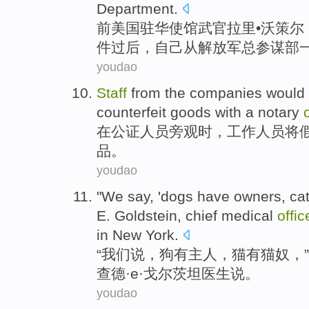
Department.
前
美国
驻华
使馆
武官
拉里
•沃策尔（
件过后，自己
从
解放军
总参谋部
youdao
Staff
from the companies
would
counterfeit
goods
with a
notary
在
公证
人员
旁观时，工作人员
将
品。
youdao
"
We
say
,
'dogs
have
owners
,
ca
E.
Goldstein
,
chief
medical
offic
in
New York
.
“
我们
说
，
狗
有
主人
，
猫
有猫奴，”
查德
·
e
·
戈尔茨
坦医生
说
。
youdao