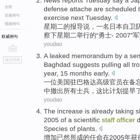
News reports
Tuesday
say
a
Ja
全部
defense
attache
are
scheduled
t
音频例句
exercise
next
Tuesday.
视频例句
星期二
的
报导
说
，
一
名
日本
自卫
察
下
星期二
举行
的
“
勇士
- 2007”
军
权威例句
youdao
A
leaked
memorandum by a
sen
go
返回词典
top
Baghdad suggests
pulling
all
tr
year
,
15
months
early
.
一位
美国
驻
巴格达
高级
官员
在
备
中
撤出
所有
士兵
，
这
比计划
提早
youdao
The
increase
is already
taking
s
2005
of a
scientific
staff
officer
d
Species
of
plants
.
增加
已然
形成
的
任命
在
2005年获