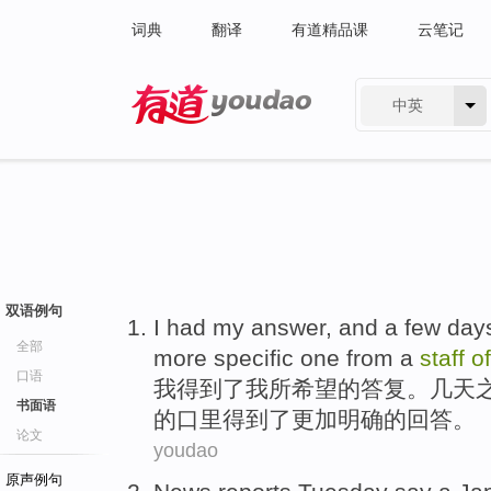
词典
翻译
有道精品课
云笔记
中英
有道 - 网易旗下搜索
双语例句
I
had
my
answer
, and
a
few day
全部
more
specific
one
from
a
staff
of
口语
我
得到
了
我
所希望的
答复
。几天
书面语
的
口里
得到了
更加
明确的
回答。
论文
youdao
原声例句