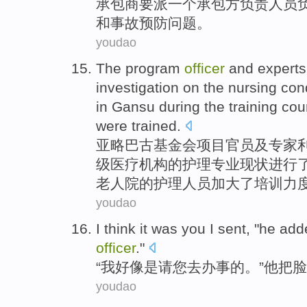
承包商
要派
一个
承包方负责
人员
和
事故
预防
问题
。
youdao
The
program
officer
and
experts
investigation
on
the
nursing
con
in Gansu
during
the training co
were
trained
.
亚略巴古基金会
项目
官员
及
专家
级
医疗
机构
的
护理
专业
现状
进行
老人院的护理
人员
加大了培训力
youdao
I
think it
was
you
I sent, "
he
add
officer
."
“
我
好像
是
请
您
去办事的。”
他
把脸
youdao