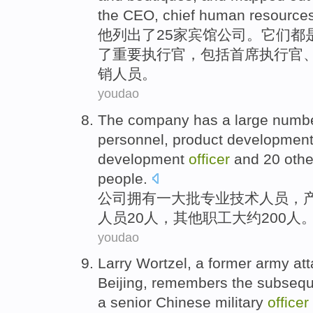
the
CEO
,
chief
human
resource
他
列出
了
25家
宾馆
公司
。
它们都
了
重要
执行官
，
包括
首席
执行官
销
人员
。
youdao
The company
has
a
large numbe
personnel
,
product
developmen
development
officer
and
20
othe
people.
公司
拥有
一
大批
专业
技术
人员
，
人员
20人
，
其他
职工
大约
200人
youdao
Larry
Wortzel
,
a
former
army at
Beijing,
remembers
the subseq
a
senior Chinese military
officer