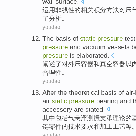
wall
surface.
运用
非线性
的相关积分
方法
对
压
了分析。
youdao
The
basis
of
static
pressure
test
pressure
and
vacuum
vessels be
pressure
is
elaborated
.
阐述
了
对外
压
容器
和
真空
容器以
合理性。
youdao
After
the
theoretical
basis
of air
air
static
pressure
bearing
and
t
accessory
are stated.
其中
包括气悬浮测振
支承
理论
的
键
零件的
技术
要求
和
加工工艺等
youdao