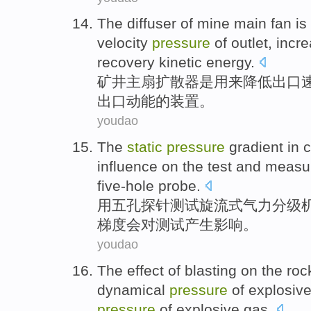
The
diffuser
of
mine
main
fan
is
velocity
pressure
of
outlet
,
incr
recovery
kinetic energy
.
矿井
主
扇
扩散器
是
用来
降低
出口
出口
动能
的
装置
。
youdao
The
static
pressure
gradient
in
c
influence
on
the
test
and
measu
five-hole
probe.
用
五孔探针
测试
旋
流式气力
分级
梯度
会
对
测试
产生
影响。
youdao
The
effect
of blasting
on the ro
dynamical
pressure
of
explosiv
pressure
of
explosive
gas
.