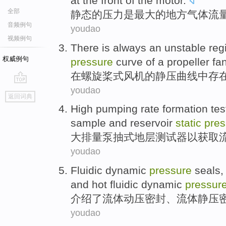
at
the front
of the
motor
.
全部
静态
的
压力
是
最大的
地方
气体
流
音频例句
youdao
视频例句
There is always
an
unstable
reg
权威例句
pressure
curve
of
a
propeller
fa
在
螺旋桨式
风机
的
静压
曲线
中
存
youdao
go
返回词典
top
High
pumping
rate
formation
tes
sample
and
reservoir
static
pres
大
排量
泵抽式
地层
测试
器
以
获取
youdao
Fluidic
dynamic
pressure
seals
,
and
hot
fluidic dynamic
pressur
介绍了
流体
动
压
密封
、流体
静压
youdao