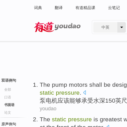
词典
翻译
有道精品课
云笔记
中英
有道 - 网易旗下搜索
双语例句
The pump
motors
shall be
desi
全部
static
pressure
.
口语
泵
电机
应该
能够
承受水深
150
英
书面语
youdao
论文
The
static
pressure
is
greatest
w
原声例句