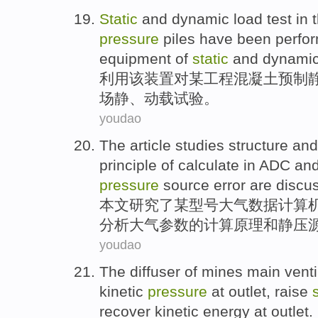
Static
and
dynamic
load
test
in 
pressure
piles
have been
perfo
equipment
of
static
and
dynami
利用
该
装置
对某工程
混凝土
预制
场
静
、
动
载
试验
。
youdao
The article
studies
structure
and
principle of
calculate
in ADC an
pressure
source
error
are discu
本文
研究
了某型号大气数据计算
分析大气参数
的
计算
原理和
静压
youdao
The
diffuser
of
mines
main
venti
kinetic
pressure
at
outlet
,
raise
recover
kinetic
energy at outlet.