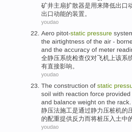
矿井
主
扇
扩散
器
是
用来
降低
出口
出口
动能
的
装置
。
youdao
Aero
pitot-
static
pressure
syste
the
airtightness
of
the
air - borne
and
the
accuracy
of
meter readi
全
静压
系统
检查仪
对飞机上
该
系
有
直接
影响
。
youdao
The
construction
of
static
press
soil
with
reaction
force
provided
and
balance weight on the
rack
.
静压
法
施工
是
通过
静力
压
桩
机
的
的
配重
提供
反
力
而将桩压
入土中
youdao