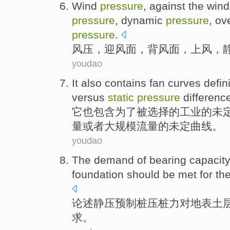
Wind
pressure
, against the win
pressure
,
dynamic
pressure
,
ove
pressure
.
风压
，
迎风
面，
背风面
，上风，
youdao
It
also
contains
fan
curves
defin
versus
static
pressure
differenc
它
也
包含
为了
被选择
的
工业
的未
量
或者
大规模
流量
的未定
曲线
。
youdao
The
demand
of
bearing
capacit
foundation should be met for th
论述
静压
预制
桩
压桩力
对
地
表土
求
。