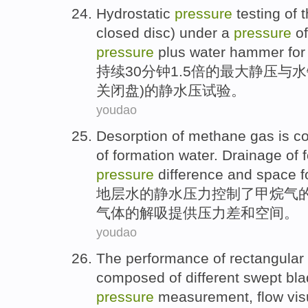
Hydrostatic
pressure
testing
of
t
closed
disc
)
under
a
pressure
of
pressure
plus
water
hammer
for
持续
30分钟1.5
倍
的
最大
静压
与
水
关闭
盘
)
的
静
水压
试验
。
youdao
Desorption
of
methane
gas
is
co
of
formation
water
.
Drainage
of 
pressure
difference
and
space
f
地层
水
的
静
水
压力
控制
了
甲烷
气
气体
的解吸
提供
压力
差
和
空间
。
youdao
The
performance
of
rectangular
composed
of
different
swept
bla
pressure
measurement
,
flow
vis