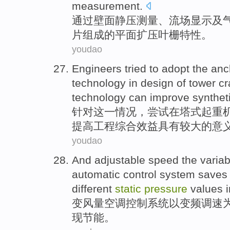
measurement
.
通过
壁面
静压
测量
、
流
场显示
及
片
组成
的
平面
扩
压
叶
栅
特性
。
youdao
Engineers
tried to
adopt the
anc
technology
in
design of
tower
cr
technology can
improve
synthet
针对
这
一情况，
尝试
在
塔式
起重
提高
工程
综合
效益
具有较大
的
意
youdao
And
adjustable speed
the
variab
automatic
control
system
saves
different
static
pressure
values
变
风量
空调
控制
系统
以
变频
调速
现
节能
。