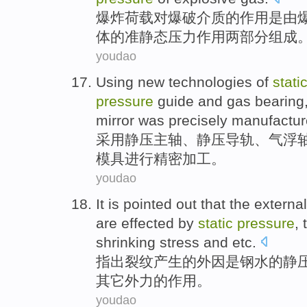
爆炸
荷载对爆破
介质
的
作用
是
由
体的准
静态
压力
作用两部分组成
youdao
Using
new
technologies
of
stati
pressure
guide
and
gas
bearing
mirror was
precisely
manufactur
采用
静压
主轴、静压
导轨
、
气
浮
模具
进行精密
加工
。
youdao
It is
pointed
out that
the
external
are
effected by
static
pressure
,
shrinking
stress
and
etc.
指出
裂纹
产生
的
外因
是
钢水
的
静
其它外力的作用。
youdao