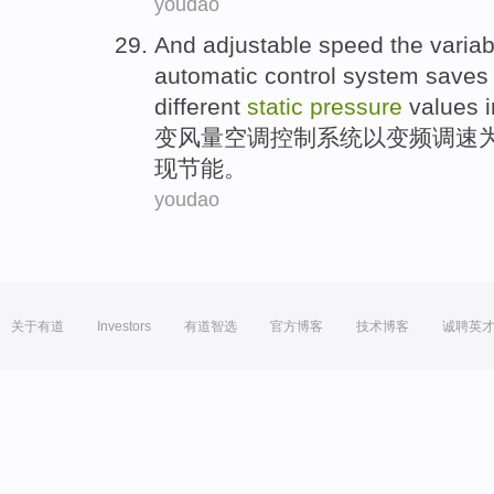
youdao
And
adjustable speed
the
variab
automatic
control
system
saves
different
static
pressure
values
变
风量
空调
控制
系统
以
变频
调速
现
节能
。
youdao
关于有道
Investors
有道智选
官方博客
技术博客
诚聘英