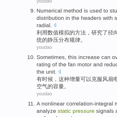
youdao
Numerical
method
is used to
st
distribution
in the
headers
with s
radial
.
利用数值模拟
的
方法
，
研究
了径
统
的
静压
分布规律
。
youdao
Sometimes
,
this
increase
can
o
rating
of
the
fan
motor
and
redu
the unit.
有时候
，
这种
增量
可以
克服
风扇
空气
的
容量
。
youdao
A
nonlinear
correlation-integral
analyze
static
pressure
signals
a