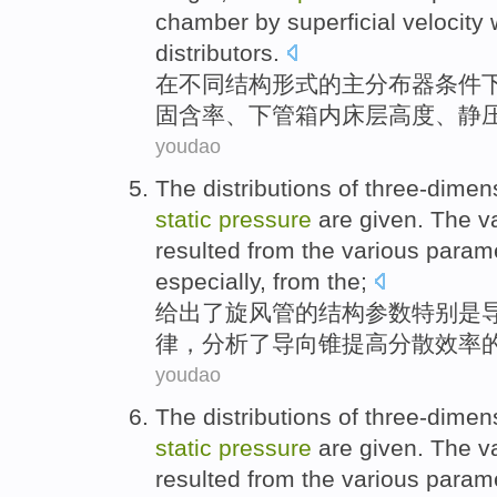
chamber
by
superficial
velocity
distributors.
在
不同
结构形式的主分布器条件
固
含
率、下管
箱内
床层
高度
、
静
youdao
The distributions of three-dime
static
pressure
are given
.
The
va
resulted from
the various
param
especially
, from the;
给出
了
旋风
管
的
结构
参数
特别是
律，分析了导向锥提高
分散
效率
youdao
The distributions of three-dime
static
pressure
are given
.
The
va
resulted from
the various
param