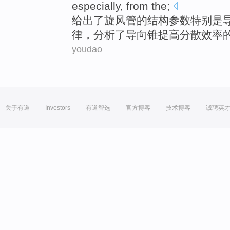
especially
, from the;
给出
了
旋风
管
的
结构
参数
特别是
律，分析了导向锥提高
分散
效率
youdao
关于有道
Investors
有道智选
官方博客
技术博客
诚聘英