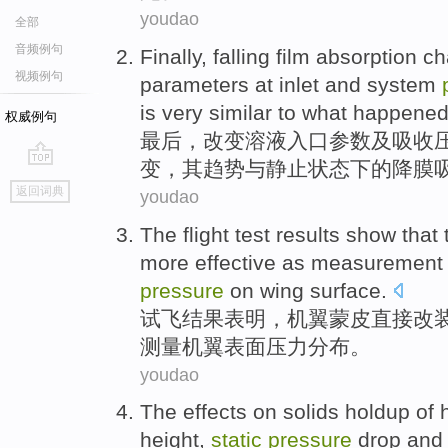
youdao
全部
音频例句
Finally
,
falling
film
absorption
ch
视频例句
parameters
at inlet
and
system
is very
similar to what happene
权威例句
最后
，
改变
溶液
入口
参数
及
吸收
变
，其
趋势
与
静止状态
下
的降
膜
go
返回词典
youdao
top
The flight test
results
show that
more
effective
as
measurement
pressure
on
wing
surface
.
试飞
结果
表明
，
机翼
蒙皮直接改
测量
机翼
表面
压力分布。
youdao
The
effects on
solids
holdup
of
height
,
static
pressure
drop
and