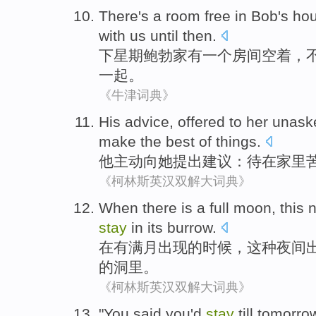
There's
a
room
free
in
Bob's
ho
with
us
until
then
.
下
星期
鲍勃
家
有
一个
房间
空
着，
一起。
《牛津词典》
His
advice
,
offered
to
her
unask
make the best of things.
他
主动
向
她
提出
建议
：
待在
家里
《柯林斯英汉双解大词典》
When
there is
a
full moon
,
this
n
stay
in
its
burrow
.
在
有
满月
出现的时候，
这种
夜间
的洞里。
《柯林斯英汉双解大词典》
"
You
said
you'd
stay
till
tomorro