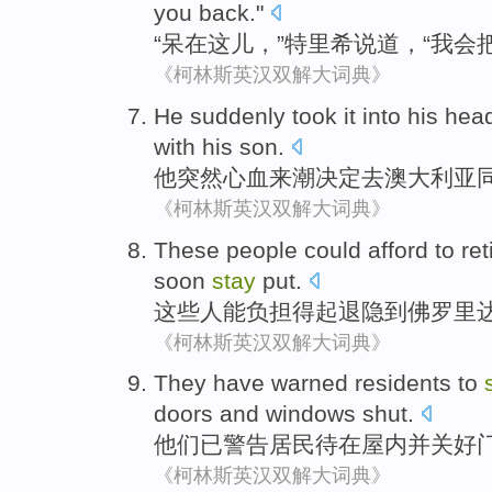
you
back
."
“
呆
在这儿
，”
特里希
说道
，“
我会
《柯林斯英汉双解大词典》
He
suddenly
took it into his he
with
his
son
.
他
突然
心血来潮
决定去
澳大利亚
《柯林斯英汉双解大词典》
These
people
could
afford
to
ret
soon
stay
put.
这些
人
能
负担
得起
退隐
到
佛罗里
《柯林斯英汉双解大词典》
They
have
warned
residents
to
doors and windows shut
.
他们
已
警告
居民
待
在
屋内
并
关好
《柯林斯英汉双解大词典》