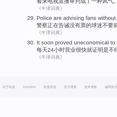
看来
电视
直播
审判
成了一种风气
《牛津词典》
Police
are
advising
fans
without
警察
正在
告诫
没有
票
的
球迷
不要
《牛津词典》
It
soon
proved
uneconomical
to
每天
24
小时
营业
很快就
证明
是不
《牛津词典》
关于有道
Investors
有道智选
官方博客
技术博客
诚聘英