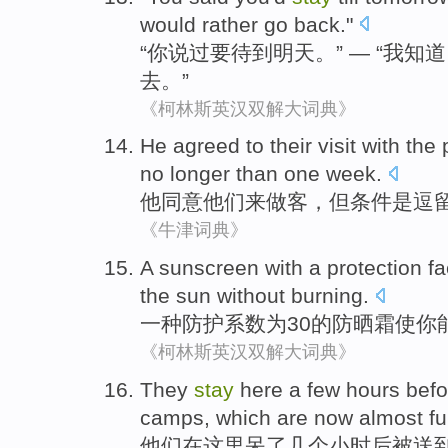
would rather
go back
."
“
你
说过
要
待
到
明天
。” — “
我
知道
去
。”
《柯林斯英汉双解大词典》
He
agreed to
their
visit
with the 
no
longer than
one week
.
他
同意
他们
来做客
，但条件是
逗
《牛津词典》
A
sunscreen with
a
protection
fa
the sun
without
burning
.
一种
防护
系数
为
30
的
防晒霜
使
你
《柯林斯英汉双解大词典》
They
stay
here
a
few
hours
bef
camps
, which are
now
almost
fu
他们
在
这里呆
了
几个
小时
后
被
送