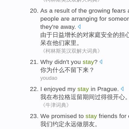
As a
result
of the
growing
fears 
people
are
arranging for
someo
they
're away
.
由于
日益增长
的
对
家庭
安全
的担
呆
在
他们
家里
。
《柯林斯英汉双解大词典》
Why
didn't
you
stay
?
你
为什么
不留下来
？
youdao
I
enjoyed
my
stay
in
Prague
.
我
在
布拉格逗留期间
过得很开心
《牛津词典》
We
promised
to
stay
friends
for 
我们
约定永远
做
朋友
。