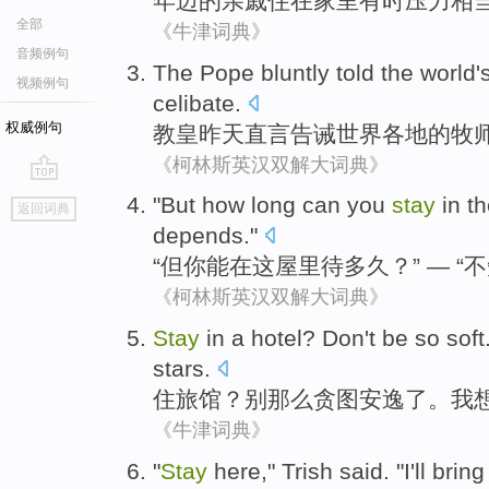
年迈
的
亲戚
住
在
家里
有时
压力
相
全部
《牛津词典》
音频例句
The Pope
bluntly
told
the world
'
视频例句
celibate
.
权威例句
教皇
昨天
直言
告诫
世界
各地
的
牧
《柯林斯英汉双解大词典》
go
"
But
how long
can
you
stay
in
th
返回词典
top
depends
."
“
但
你
能
在
这
屋里
待多久
？” — “
不
《柯林斯英汉双解大词典》
Stay
in
a hotel
?
Don't
be so
soft
stars
.
住
旅馆
？
别
那么
贪图安逸
了。
我
《牛津词典》
"
Stay
here
,"
Trish
said
. "
I'll
bring