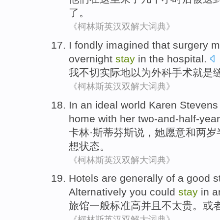
了。
《柯林斯英汉双解大词典》
I
fondly
imagined that
surgery
m
overnight
stay
in
the
hospital
.
我
不切实际地
以为
外科手术
就是
《柯林斯英汉双解大词典》
In
an ideal
world Karen
Stevens
home
with
her two-and-half-yea
卡林·
斯蒂芬斯
说
，
她
愿意
和
两岁
想
状态。
《柯林斯英汉双解大词典》
Hotels
are generally
of a
good
s
Alternatively
you
could
stay
in
a
旅馆
一般
标准
高
并且
不
太
贵
。
或
《柯林斯英汉双解大词典》