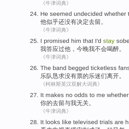
《牛津词典》
He
seemed
undecided
whether 
他
似乎
还没有决定去留
。
《牛津词典》
I
promised
him
that I
'd
stay
sobe
我
答应过
他
，
今晚
我
不会
喝醉
。
《牛津词典》
The band
begged
ticketless
fan
乐队
恳求
没有票
的乐迷
们
离开。
《柯林斯英汉双解大词典》
It makes no
odds
to
me
whethe
你
的
去留
与
我
无关。
《牛津词典》
It looks like
televised
trials
are h