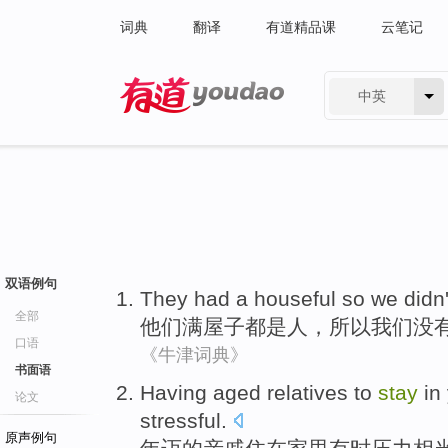
词典
翻译
有道精品课
云笔记
中英
有道 - 网易旗下搜索
双语例句
They
had
a houseful
so
we
didn'
全部
他们
满屋子
都
是
人，
所以
我们
没
口语
《牛津词典》
书面语
Having aged
relatives
to
stay
in
论文
stressful
.
原声例句