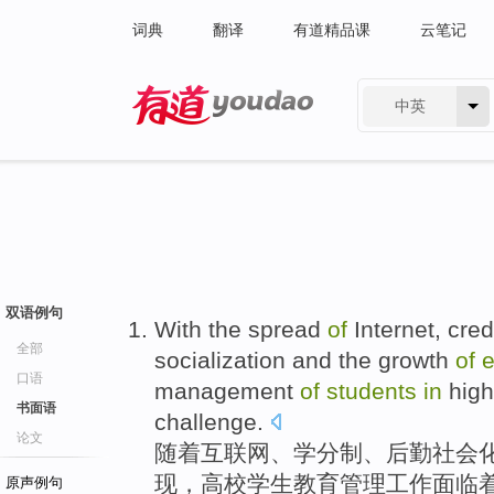
词典
翻译
有道精品课
云笔记
中英
有道 - 网易旗下搜索
双语例句
With the
spread
of
Internet
,
cred
全部
socialization
and the growth
of
e
口语
management
of
students
in
high
书面语
challenge
.
论文
随着
互联网
、
学分制
、
后勤
社会
现，
高校
学生
教育
管理
工作
面临
原声例句