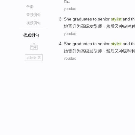
饰。
全部
youdao
音频例句
She
graduates
to
senior
stylist
and
t
视频例句
她
晋升
为
高级
发型师
，
然后
又冲破
种
youdao
权威例句
She
graduates
to
senior
stylist
and
t
她
晋升
为
高级
发型师
，
然后
又冲破
种
go
返回词典
youdao
top