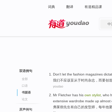
词典
翻译
有道精品课
中
有道 - 网易旗下搜索
双语例句
Don't
let
the
fashion
magazines
dicta
全部
我们
不
应该
盲从
于
时尚
杂志
，而要创
口语
youdao
书面语
Mr
Fletcher
has
his
own
stylist
, who
论文
extensive wardrobe
made up almost e
弗
莱彻
先生
有
自己
的
发型师
，每年
他
原声例句