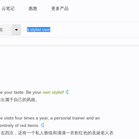
云笔记
惠惠
更多产品
英
te
your taste: Be
your
own
stylist
!
造出属于
自己
的
风格
。
he
visits
four
times
a
year,
a
personal
trainer
and
an
ntirely
of
red
items
.
要
去
四
次
，还有
一个
私人
教练
和
满满
一衣柜红色的圣诞老人衣