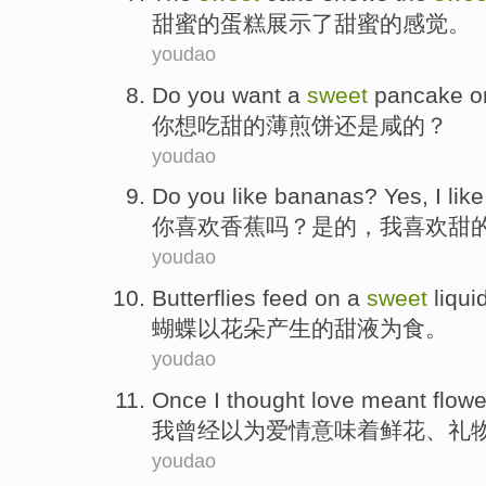
甜蜜
的
蛋糕
展示
了甜蜜的感觉。
youdao
Do you
want a
sweet
pancake
o
你
想吃
甜的
薄煎饼
还是
咸
的？
youdao
Do you
like
bananas
?
Yes
,
I
lik
你
喜欢
香蕉
吗？
是的
，
我
喜欢
甜
youdao
Butterflies
feed on
a
sweet
liqui
蝴蝶
以
花朵
产生
的甜
液
为
食
。
youdao
Once
I
thought
love
meant
flowe
我
曾经
以为
爱情
意味着
鲜花
、
礼
youdao