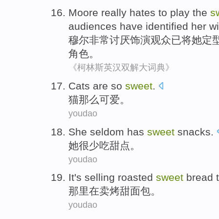
Moore
really
hates
to play
the
s
audiences
have
identified
her
wi
穆尔
非常
讨厌
饰演
观众
已
将
她
定
角色。
《柯林斯英汉双解大词典》
C
ats are so
sweet
.
猫
那么可爱。
youdao
S
he seldom has
sweet
snacks.
她
很少吃甜点。
youdao
I
t's selling roasted
sweet
bread t
那
里在卖烤甜面包。
youdao