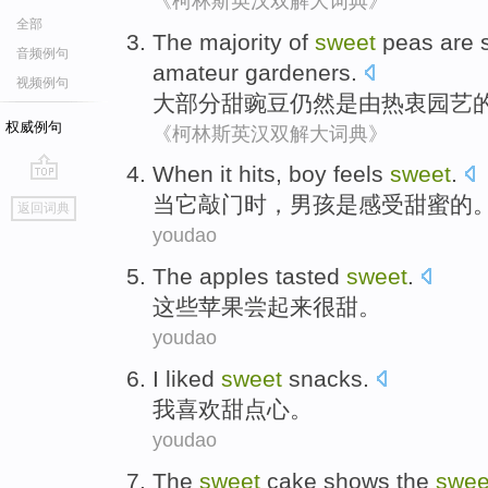
《柯林斯英汉双解大词典》
全部
The
majority of
sweet
peas
are
s
音频例句
amateur
gardeners
.
视频例句
大部分
甜
豌豆
仍然
是
由
热衷
园艺
权威例句
《柯林斯英汉双解大词典》
When
it
hits
,
boy
feels
sweet
.
go
当
它
敲门时
，
男孩
是感受
甜蜜的
返回词典
top
youdao
The
apples
tasted
sweet
.
这些
苹果
尝起来
很甜
。
youdao
I
liked
sweet
snacks
.
我
喜欢
甜点
心。
youdao
The
sweet
cake
shows
the
swee