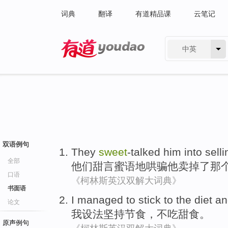
词典
翻译
有道精品课
云笔记
中英
有道 - 网易旗下搜索
双语例句
They
sweet
-talked him
into
selli
全部
他们
甜言蜜语
地哄骗他
卖掉
了
那
口语
《柯林斯英汉双解大词典》
书面语
I
managed to
stick to
the
diet
a
论文
我
设法
坚持
节食
，不吃
甜食
。
原声例句