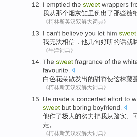
I
emptied
the
sweet
wrappers
f
我
从
那个
烟灰缸里
倒出
了
那些
糖
《柯林斯英汉双解大词典》
I
can't
believe
you
let him
sweet
我
无法
相信
，
他
几句好听的话
就
《牛津词典》
The
sweet
fragrance
of
the
whit
favourite
.
白色
花朵
散发出
的
甜香
使
这
株藤
《柯林斯英汉双解大词典》
He
made
a
concerted
effort to
w
sweet
but
boring
boyfriend
.
他
作
了
极大
的
努力
把
我
从
踏实
、
走
。
《柯林斯英汉双解大词典》