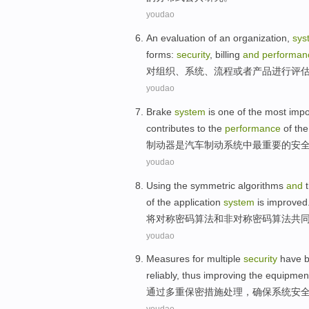
youdao
An evaluation
of an
organization
,
sys
forms
:
security
,
billing
and
performan
对
组织
、
系统
、
流程
或者
产品
进行
评
youdao
Brake
system
is
one
of
the most
impo
contributes to the
performance
of
the
制动器
是
汽车
制动
系统
中
最
重要
的
安
youdao
Using the
symmetric
algorithms
and
of
the
application
system
is
improved
将
对称
密码
算法
和
非
对称密码算法
共
youdao
Measures for
multiple
security
have 
reliably
,
thus improving
the
equipmen
通过
多重
保密
措施处理
，
确保
系统
安