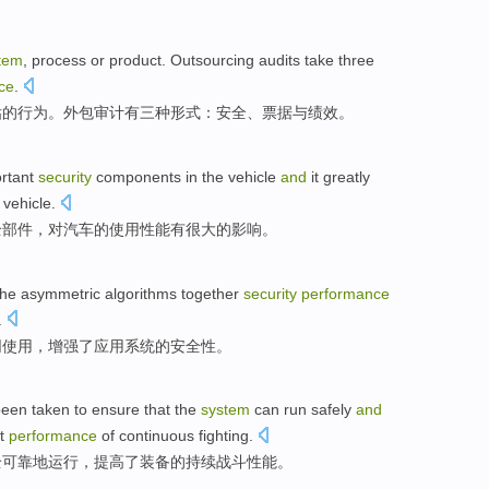
tem
,
process
or
product
.
Outsourcing
audits
take
three
ce
.
估的行为。
外包
审计
有
三种
形式
：
安全
、
票据
与绩效。
rtant
security
components
in
the
vehicle
and
it greatly
vehicle.
全
部件
，对汽车的使用
性能
有
很大
的
影响。
the asymmetric
algorithms
together
security
performance
.
同
使用，增强了
应用
系统
的
安全性
。
been
taken
to ensure that
the
system
can run
safely
and
t
performance
of
continuous
fighting
.
全
可靠
地运行，
提高
了
装备
的
持续
战斗
性能
。