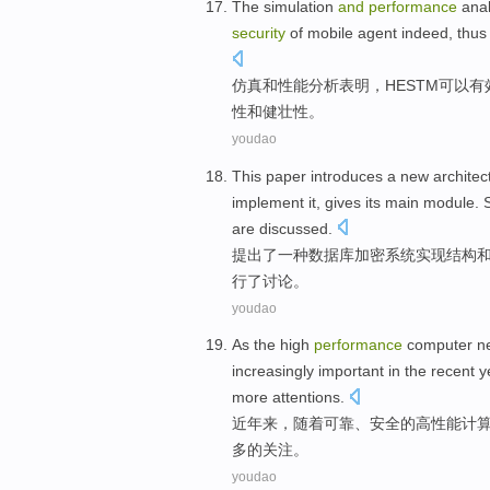
The simulation
and
performance
anal
security
of
mobile
agent
indeed
,
thus
仿真
和
性能
分析
表明
，
HESTM
可以
有
性
和
健壮
性。
youdao
This paper introduces
a
new
architec
implement it
,
gives its
main
module
.
are discussed.
提出
了
一种
数据库
加密
系统
实现
结构
行了讨论。
youdao
As the
high
performance
computer
n
increasingly
important
in the
recent
y
more
attentions
.
近年
来，
随着
可靠
、
安全
的
高性能
计
多
的
关注。
youdao