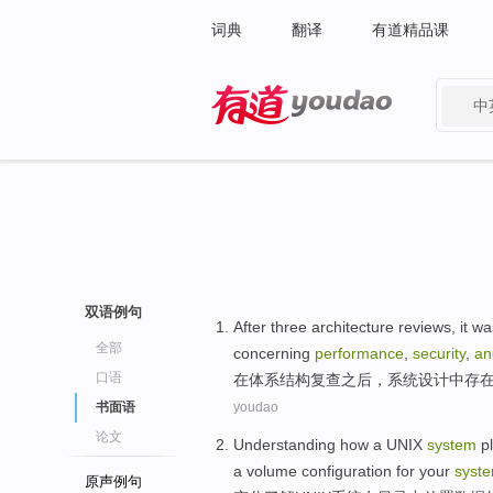
词典
翻译
有道精品课
中
有道 - 网易旗下搜索
双语例句
After
three
architecture
reviews
,
it wa
全部
concerning
performance
,
security
,
an
口语
在
体系结构
复查之后
，
系统
设计
中
存
书面语
youdao
论文
Understanding how
a UNIX
system
p
a
volume
configuration
for
your
syst
原声例句