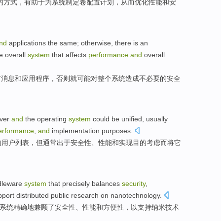
的方式，
有助于
为
系统制定
卷
配置
计划
，
从而
优化
性能
和
安
nd
applications
the
same
;
otherwise
,
there
is
an
he
overall
system
that
affects
performance
and
overall
有
消息
和
应用程序
，
否则
就
可能
对
整个
系统
造成
不必要的
安全
。
ver
and
the
operating
system
could be
unified
,
usually
erformance
,
and
implementation
purposes
.
的
用户
列表
，但
通常
出于
安全性
、
性能
和
实现
目的考虑而将
它
dleware
system
that
precisely
balances
security
,
pport
distributed
public
research on
nanotechnology
.
系统
精确地
兼顾了
安全性
、
性能
和
方便性
，
以
支持
纳米技术