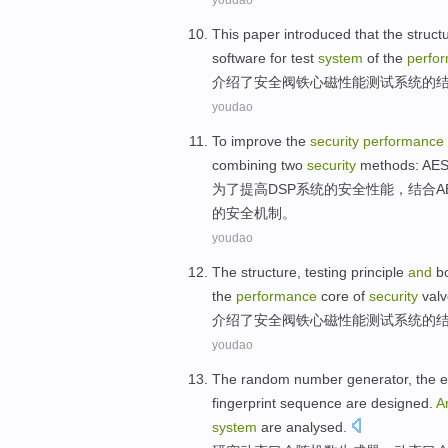
youdao
This paper introduced
that the
struct
software
for
test
system
of the
perfo
介绍
了
安全阀
铁心
磁性能
测试
系统
的
youdao
To
improve
the
security
performance
combining
two
security
methods
:
AE
为了
提高
DSP
系统
的
安全
性能
，
结合
A
的
安全
机制
。
youdao
The
structure
,
testing
principle
and
b
the
performance
core
of
security
valv
介绍了
安全阀
铁心
磁性能
测试
系统
的
youdao
The
random
number
generator
,
the
e
fingerprint
sequence
are
designed
.
A
system
are analysed
.