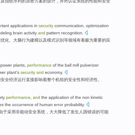
令
及
指纹
序列
的
加密
方案
的
设计
，
并
对
认证
系统
的
性能
和
安全
rtant
applications
in
security
communication
,
optimization
deling
brain
activity
and
pattern
recognition
.
能
优化
、
大脑
行为
建模
以及
模式
识别等领域
有着
极为
重要
的
应
power plants,
performance
of
the ball
mill
pulverizer
wer
plant
's
security
and
economy
.
的安全经济运行
直接
影响着
整个
机组
的
安全性
和
经济性
。
ety
performance
,
and
the application
of
the non
kinetic
es
the
occurrence
of
human
error
probability
.
由于
采用
非
能动
安全
系统
，
大大
降低
了
发生
人
因错误
的
可能