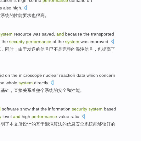
station
is
high
,
so
the
performance
demand
on
is also
high
.
控
系统
的
性能
要求
也
很高。
system
resource
was
saved
,
and
because the
transported
, the
security
performance
of
the
system
was
improved
.
源
，同时，
由于
发送
的
信号
已
不是
完整
的
混沌
信号，也
提高了
ed on
the
microscope
nuclear reaction
data
which
concern
the
whole
system
directly
.
的
基础
，
直接
关系
着
整个
系统
的
安全和
性能
。
d
software
show that the
information
security
system
based
y
level
and
high
performance
-value ratio
.
表明了本文所设计的
基于
混沌
算法
的
信息
安全
系统
能够较
好的
。