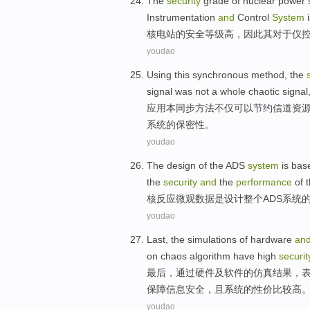
The
security
grade
of
nuclear power 
Instrumentation
and
Control
System
核电站
的
安全
等级
高
，
因此
其
对于
仪
youdao
Using
this
synchronous
method
, the
signal
was
not
a
whole
chaotic
signal
应用
本
同步
方法
不仅可以
节约
信道
资
系统
的
保密性
。
youdao
The
design
of
the
ADS
system
is
bas
the
security
and
the
performance
of 
核反应微观
数据
是
设计
整个ADS
系统
youdao
Last
,
the simulations
of
hardware
an
on
chaos
algorithm
have
high
securit
最后
，
通过
硬件
及
软件
的
仿真结果，
保障信息安全，
且
系统的性价比较高
youdao