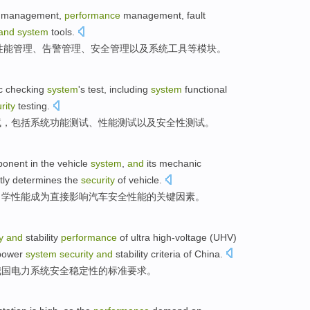
management
,
performance
management
,
fault
and
system
tools
.
性能
管理、
告警
管理、
安全
管理
以及
系统
工具
等模块。
c
checking
system
's
test
,
including
system
functional
rity
testing.
试
，
包括
系统
功能
测试
、
性能
测试
以及
安全性
测试。
ponent
in
the
vehicle
system
,
and
its
mechanic
tly
determines
the
security
of
vehicle.
力学
性能
成为
直接
影响汽车
安全
性能
的
关键
因素。
y
and
stability
performance
of
ultra
high-voltage (UHV)
power
system
security
and
stability
criteria
of China
.
我国
电力
系统
安全稳定性
的
标准
要求
。