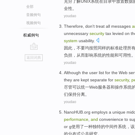
充分
了解
UNIX
系统
在
目录
中
放置
数据
全部
全性。
音频例句
youdao
视频例句
Therefore
,
don't
treat
all
messages
a
unnecessary
security
tax levied
on
t
权威例句
system
usability.
因此
，
不要
均按照
同样
的
标准
处理
所
go
负担
，
从而影响
系统的
性能
和可用性
返回词典
top
youdao
Although
the
user
list
for the
Web
ser
they are
kept
separate
for
security
,
p
尽管
可以
统一
Web
服务器
和
操作
系统
们
保持
分离
。
youdao
NanoHUB.org
employs
a
unique
mid
performance
,
and
convenience
to
su
or g
使用了
一种
独特的
中间件
系统
，
该
的
分布式
公共
研究
。