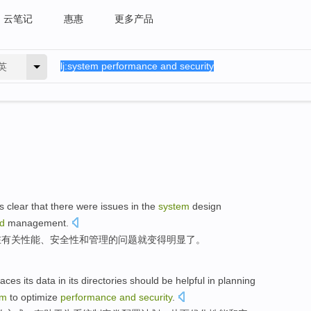
云笔记
惠惠
更多产品
英
s
clear
that there were
issues
in
the
system
design
d
management
.
在有关
性能
、
安全性
和
管理
的
问题
就
变得明显
了。
laces its
data
in
its directories
should be helpful
in
planning
em
to optimize
performance
and
security
.