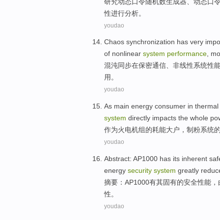
研究
动态
口令
随机数
生成器
、动态口
性
进行
分析。
youdao
Chaos
synchronization
has
very
impo
of
nonlinear
system
performance
,
mo
混沌
同步
在
保密
通信
、
非线性
系统
性
用
。
youdao
As
main
energy
consumer in
thermal
system
directly
impacts
the whole
po
作为
火电
机组
的
耗能
大户
，制粉
系统
youdao
Abstract
:
AP1000
has
its
inherent
saf
energy
security
system
greatly
reduc
摘要
：
AP1000
有
其
固有
的
安全
性能
，
性。
youdao