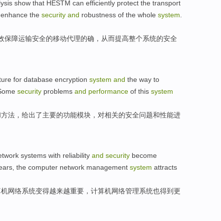
ysis
show that
HESTM
can
efficiently
protect
the
transport
enhance
the
security
and
robustness
of
the whole
system
.
效
保障
运输
安全
的
移动
代理
的确
，
从而
提高
整个
系统
的
安全
ture
for
database
encryption
system
and
the
way
to
Some
security
problems
and
performance
of this
system
和
方法
，
给出
了
主要
的
功能模块
，
对
相关的安全
问题
和
性能
进
etwork
systems
with
reliability
and
security
become
ears
, the computer network management
system
attracts
算机
网络
系统
变得
越来越
重要
，计算机网络
管理
系统
也得到
更