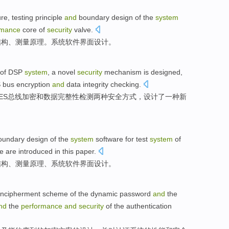
ure
,
testing
principle
and
boundary
design
of
the
system
rmance
core
of
security
valve
.
结构
、
测量
原理
。系统
软件
界面
设计
。
of
DSP
system
,
a
novel
security
mechanism
is
designed
,
S
bus
encryption
and
data
integrity
checking
.
ES
总线
加密
和
数据
完整性
检测
两种
安全
方式
，
设计了
一种
新
oundary
design
of
the
system
software
for
test
system
of
e are
introduced
in this paper.
结构
、
测量
原理
、系统
软件
界面
设计
。
ncipherment
scheme
of
the
dynamic
password
and
the
nd
the
performance
and
security
of the
authentication