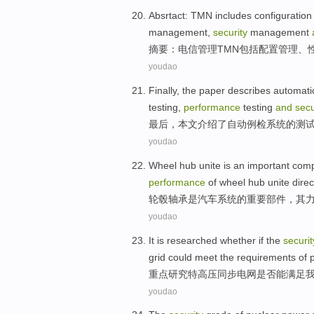
Absrtact
:
TMN
includes
configuration
management,
security
management
摘要
：电信
管理
TMN
包括
配置
管理
、
youdao
Finally
,
the paper
describes
automati
testing
,
performance
testing
and
secu
最后
，
本文
介绍了
自动
例检
系统
的
测
youdao
Wheel
hub
unite
is
an important
com
performance
of wheel hub unite
direc
轮毂
轴承
是
汽车
系统
的
重要
部件
，
其
youdao
It is
researched
whether
if the
securit
grid
could
meet
the
requirements
of
重点研究
特
高压同步
电网
是否
能
满足
youdao