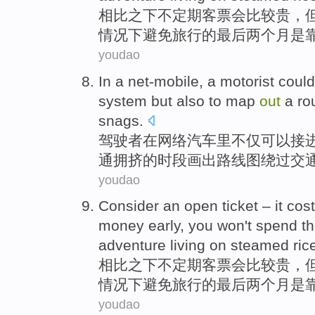
相比之下不
定期客票
会
比较
贵
，
情况下避免旅行的
最后
两个
月是
youdao
In
a net-mobile
, a motorist
could
system
but also
to
map
out
a ro
snags
.
驾驶者
在
网络
汽车
里不仅
可以
接
通拥挤的时段画出路线图
绕过
交
youdao
Consider an open
ticket
–
it
cos
money
early
, you won't
spend
th
adventure
living on
steamed
ric
相比之下不
定期客票
会
比较
贵
，
情况下避免旅行的
最后
两个
月是
youdao