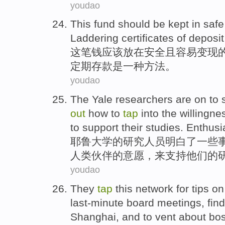
youdao
This fund
should be
kept in
safe
Laddering
certificates
of
deposit
这笔钱
应该
放在
安全
且
容易变现
定期存款
是
一种
方法。
youdao
The
Yale
researchers are
on to
out
how to
tap
into the
willingne
to
support
their
studies
.
Enthusia
耶鲁大学
的
研究
人员
明白
了
一些
人类
伙伴
的
意愿
，
来
支持
他们
的
youdao
They
tap
this
network
for
tips
o
last-minute
board meetings
, fin
Shanghai
, and to
vent about
bo