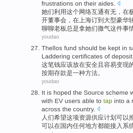
frustrations on
their
aides
.
她们
利用
这个
网络
互通有无
，
在
开
董事会
，
在
上海
订
到
大型
豪华
聊聊
老板
总是
拿
她们
撒气这件事
youdao
Thellos fund
should be
kept in
s
Laddering
certificates
of
deposit
这笔
钱
应该
放在
安全
且
容易变现
按期存款
是
一种
方法。
youdao
It
is
hoped
the
Source
scheme
w
with EV
users
able
to
tap
into a
across the
country
.
人们
希望
这项
资源供应
计划
可以
可以
在国内任何地方都
能
接入系