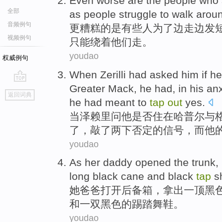
Even worse
are
the
people
who
全部
as people struggle to
walk
arou
音频例句
更
糟糕的
是
有些人
为了
边
走边
发
视频例句
只能绕着他们走。
youdao
权威例句
When
Zerilli
had
asked
him
if
he
Greater Mack
,
he
had,
in
his anx
go
返回词典
top
he
had meant
to
tap
out
yes.
当
泽
赖里
问
他
是否
住在
哈普尔
与
了，
敲
了
两
下
否定
的信号，而他
youdao
As her
daddy
opened
the trunk
,
long
black
cane
and
black
tap
s
她
爸爸
打开
后备箱
，
拿出
一
顶
黑
和
一双黑色的
踢踏舞
鞋
。
youdao