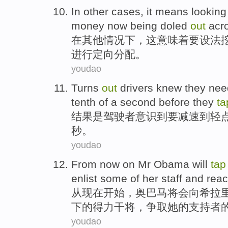
In
other
cases
,
it
means
looking
money
now
being doled
out
acr
在
其他
情况下
，
这
意味着
要
设法
进行定向
分配
。
youdao
Turns
out
drivers
knew
they ne
tenth
of
a
second
before they
ta
结果是
驾驶者
意识
到
要
减速
到
轻
秒
。
youdao
From
now
on
Mr Obama
will
tap
enlist some
of
her
staff and rea
从
现在
开始，
奥
巴马
将会
向
希拉
下
的
得力干将，争取她的支持者
youdao