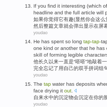
If
you
find
it
interesting
(which o
headline
and
the full
article
will
如果
你
觉得
它
有趣
(
显然
你会这么
然后
整
篇文章就
会
弹出
显示
在
屏
youdao
He
has
spent
so long
tap-
tap-
ta
one
kind
or
another
that
he
has 
skill
of forming legible characte
他
长久
以来一直是“
嗒嗒
”地敲着
一
完全
忘记了
用
自己
的双手拼词组
youdao
The
tap
water
has
deposits
whe
face
drying it
out
.
自来水
中的
沉淀物会
沉淀
在
你
的
youdao