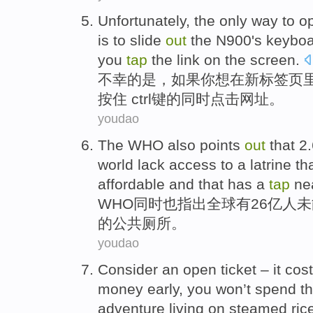
Unfortunately
, the
only
way
to
o
is
to
slide
out
the N900's
keyboa
you
tap
the link on the screen.
不幸
的
是
，如果
你
想
在
新
标签页
按住
ctrl
键
的
同时
点击网址。
youdao
The WHO
also
points
out
that 2.
world
lack access to
a latrine
tha
affordable
and
that has a
tap
nea
WHO
同时也
指出
全球
有26亿
人
未
的
公共
厕所。
youdao
Consider an open
ticket
–
it
cos
money
early
, you won’t
spend
th
adventure
living on
steamed
ric