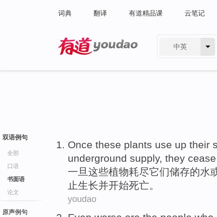
词典
翻译
有道精品课
云笔记
中英
有道 - 网易旗下搜索
双语例句
Once
these
plants
use up
their
全部
underground
supply
,
they
cease
口语
一旦
这些
植物
耗尽
它们
储存
的水
书面语
止
生长
并
开始
死亡
。
论文
youdao
原声例句