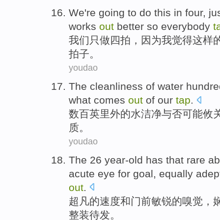
We
're going to do this
in
four
,
ju
works
out
better
so
everybody
t
我们
只
做
四
拍
，
因为
我
觉得
这样
拍子。
youdao
The
cleanliness
of
water
hundre
what
comes
out
of
our
tap
.
数百
英里
外
的
水
洁净
与否
可能
攸
质。
youdao
The
26
year-old
has that rare ab
acute
eye
for
goal,
equally adep
out
.
超凡
的
速度
和
门前
敏锐
的
嗅觉，
整装
待发。