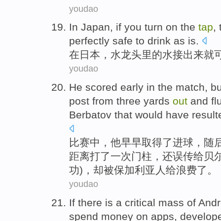
youdao
In
Japan
, if you turn on the
tap
,
perfectly
safe to
drink
as is.
在
日本
，
水龙头
里
的
水
接
出来
就
youdao
He
scored
early
in
the
match
,
bu
post
from
three
yards
out
and
fl
Berbatov
that would have
result
比赛
中
，
他
早早
取得
了进球，
随
距离
打
了
一
次
门柱
，还
误传
给
贝
功)，
却
被
保加利亚
人
给
浪费
了
。
youdao
If
there
is
a
critical mass
of
Andr
spend
money on
apps
,
develop