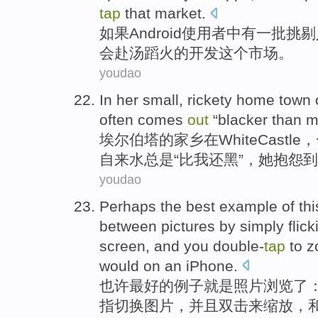
tap
that
market
.
如果
Android
使用者
中
有
一
批挑剔
会
赴汤蹈火
的
开发
这个
市场
。
youdao
In
her
small
,
rickety
home town
often
comes
out
“
blacker
than
m
埃尔伯塔
的
家乡
在
White
Castle
，
自来水
总是
“
比
我
还
黑
”，
她
抱怨
到
youdao
Perhaps
the
best
example
of
thi
between
pictures
by
simply
flick
screen
, and
you double-
tap
to
z
would on an iPhone.
也许
最好
的
例子
就是
照片
浏览
了
指
切换
图片
，并且
双击
来
缩放
，