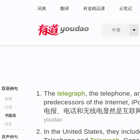
词典
翻译
有道精品课
云笔记
中英
有道 - 网易旗下搜索
双语例句
The
telegraph
, the
telephone
,
a
全部
predecessors
of
the
Internet
,
iP
口语
电报
、
电话
和
无线电
显然是
互联
书面语
youdao
论文
In
the
United
States,
they
inclu
原声例句