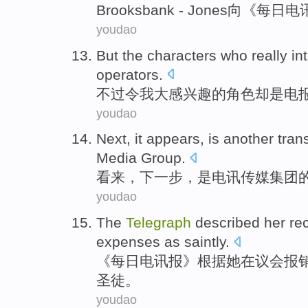
Brooksbank
- Jones向《每日
电
youdao
But
the
characters
who really in
operators
.
不过
令
我
大
感
兴趣的
角色
却是电
youdao
Next
,
it appears
,
is
another
tran
Media
Group
.
看来
，
下一步
，
是
电讯
传媒
集团
youdao
The
Telegraph
described
her
re
expenses
as saintly
.
《每日电讯报》根据
她
在
议会
报
圣徒。
youdao