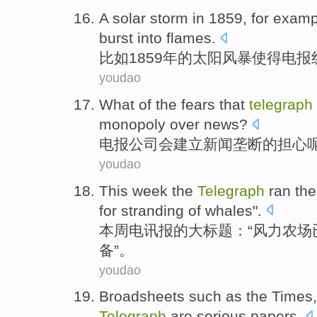
A
solar
storm
in 1859,
for examp
burst into flames
.
比如
1859年的
太阳
风暴
使得
电报
youdao
What
of the
fears that
telegraph
monopoly over
news
?
电报
公司
会
建立
新闻
垄断
的
担心
youdao
This week
the
Telegraph
ran
the
for
stranding
of
whales
".
本周
电讯报
的
大标题：“
风力
农场
备
”。
youdao
Broadsheets
such
as
the Times,
Telegraph
are
serious
papers
.