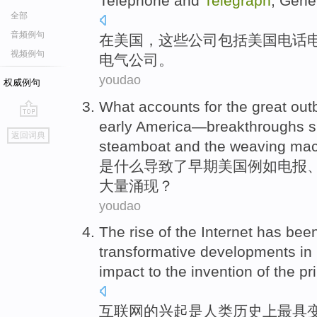
Telephone
and
Telegraph
,
Gene
全部
音频例句
在
美国
，
这些
公司
包括
美国
电话
视频例句
电气公司
。
youdao
权威例句
What
accounts
for the
great
out
early
America
—breakthroughs
s
go
返回词典
top
steamboat
and
the
weaving
mac
是什么
导致
了
早期
美国
例如
电报
大量
涌现？
youdao
The
rise
of
the
Internet
has bee
transformative
developments
in
impact
to the
invention
of
the pr
互联网
的
兴起
是
人类
历史上
最
具