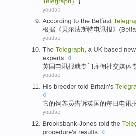
Telegraph
）】
youdao
According to
the Belfast
Telegra
根据
《贝尔法斯特电讯报》(
Belfa
youdao
The
Telegraph
, a
UK
based new
experts
.
英国
电讯报就
专门雇佣
社交
媒体
youdao
His breeder
told
Britain
's
Telegr
它的
饲养员
告诉
英国
的
每日
电讯报
youdao
Brooksbank-Jones
told the
Tele
procedure
's
results
.