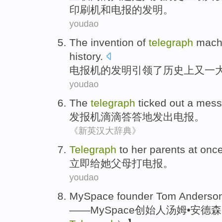
印刷机
和
电报的
发明
。
youdao
T
he invention of
telegraph
machi
history.
电
报机的发明引领了历史上又一
youdao
The
telegraph
ticked
out a mess
发报机
滴滴答答
地发出电报。
《新英汉大辞典》
Telegraph
to
her
parents
at
onc
立即
给
她
父母
打
电报
。
youdao
MySpace
founder
Tom
Anderso
——
MySpace
创始人
汤姆
•
安德森