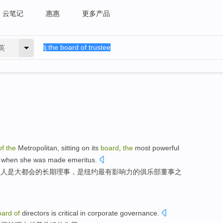
云笔记
惠惠
更多产品
英
of
the
Metropolitan
, sitting on its
board
,
the
most
powerful
,
when
she
was
made
emeritus
.
夫人
是
大都会
的
长期
理事
，是
纽约
最有
影响力
的
俱乐部
董事
之
oard
of
directors is
critical
in
corporate
governance
.