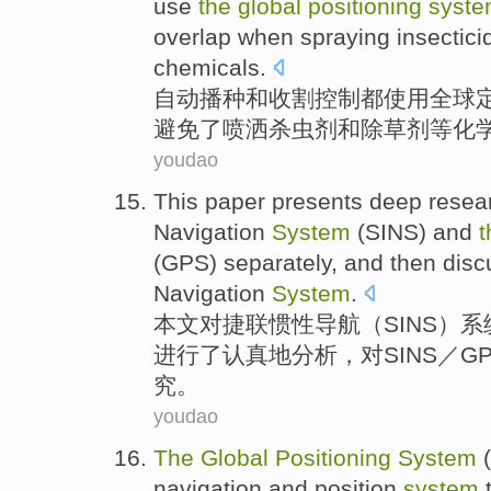
use
the
global
positioning
syst
overlap when spraying
insectici
chemicals
.
自动
播种
和
收割
控制
都
使用
全球
避免
了
喷洒
杀虫剂
和
除草剂
等
化
youdao
This paper presents
deep
resea
Navigation
System
(
SINS
)
and
(
GPS
) separately, and then
dis
Navigation
System
.
本文
对
捷
联
惯性
导航
（
SINS
）
系
进行
了
认真地分析，对SINS／GP
究
。
youdao
The
Global
Positioning
System
(
navigation
and
position
system