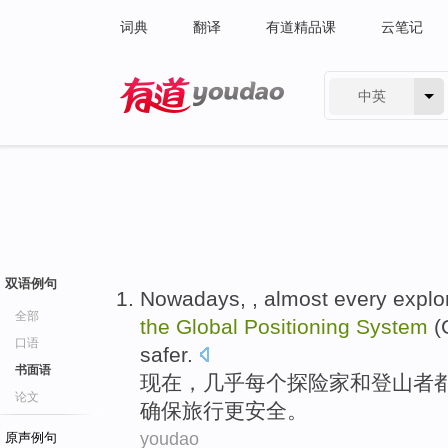
词典
翻译
有道精品课
云笔记
中英
有道 - 网易旗下搜索
双语例句
Nowadays
, ,
almost
every
explo
全部
the
Global
Positioning
System
(
口语
safer
.
书面语
现在
，
几乎
每个
探险家
和
登山者
论文
确保
旅行更安全。
youdao
原声例句