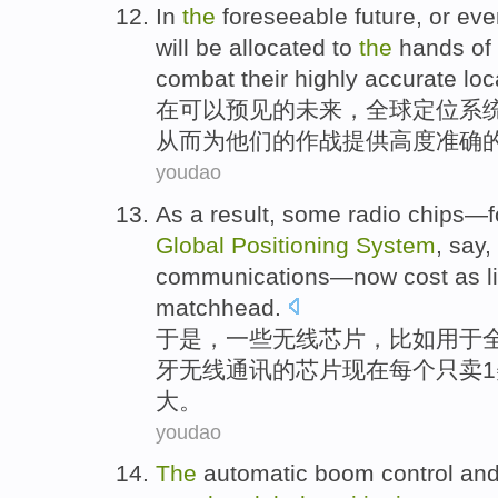
In
the
foreseeable
future
,
or eve
will be
allocated
to
the
hands
of
combat
their
highly
accurate
loc
在
可以预见
的
未来
，
全球
定位
系
从而
为
他们
的
作战提供
高度
准确
youdao
As a
result
,
some
radio
chips
—f
Global
Positioning
System
, say,
communications
—
now
cost
as li
matchhead
.
于是
，
一些
无线
芯片
，
比如
用于
牙
无线
通讯
的芯片
现在
每个只卖
1
大。
youdao
The
automatic
boom control
an