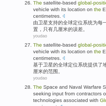
The
satellite-based
global-
posit
vehicle
with
its
location
on
the
E
centimetres
.
由
卫星支持的全球定位
系统
为
每
置
，只有
几
厘米的误差。
youdao
The
satellite-based
global-
posit
vehicle
with its
location
on
the
E
centimetres
.
基于
卫星
的全球定位
系统
提供了
厘米
的
范围
。
youdao
The
Space
and
Naval
Warfare
S
seeking
input from
contractors
o
technologies
associated
with
Gl