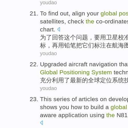
youdao
To
find out,
align
your
global
pos
satellites
,
check
the
co-ordinate
chart
.
为了
回答这个问题，要
用
卫星
校
标
，再
用铅笔把
它们
标注
在
航海
youdao
Upgraded
aircraft
navigation
tha
Global
Positioning
System
tech
充分
利用了
最新
的
全球
定位
系统
youdao
This
series
of articles on deve
shows you
how to
build
a
global
aware application
using
the
N81