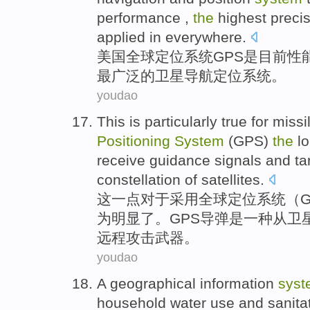
performance
,
the
highest
preci
applied in everywhere.
美国
全球
定位
系统
GPS
是
目前
性
最广泛
的
卫星
导航
定位系统。
youdao
This
is
particularly true
for
missi
Positioning
System
(
GPS
)
the
l
receive
guidance
signals
and
ta
constellation
of
satellites.
这
一点
对于
采用
全球
定位
系统
（
为
明显了。GPS导弹
是
一种
从
卫
远程
攻击武器
。
youdao
A
geographical
information
syst
household
water
use
and
sanita