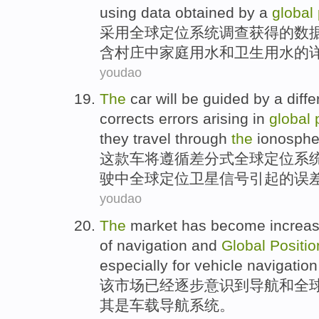
using
data
obtained
by a
global
采用
全球
定位
系统
调查
获得
的
数
含
村庄
中
家庭
用水
和
卫生用水
的
youdao
The
car
will be
guided by
a
diffe
corrects
errors
arising
in
global
they travel through
the
ionosphe
这
款车
将
遵循
差
分式
全球
定位
系
驶中全球
定位
卫星
信号
引起
的
误
youdao
The
market
has
become increas
of
navigation
and
Global
Positio
especially
for vehicle
navigatio
该
市场
已经
逐步
意识到
导航
和
全
其是
车载
导航
系统
。