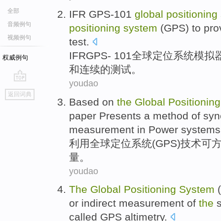
全部
IFR
GPS
-
101
global
positioning
音频例句
positioning
system
(GPS) to
pro
视频例句
test
.
IFR
GPS
-
101
全球
定位
系统
模拟
权威例句
和
连续
的
测试
。
youdao
go
返回词典
top
Based on
the
Global
Positioning
paper Presents a method
of
syn
measurement
in
Power
systems
利用
全球
定位
系统
(
GPS
)
技术
可
量
。
youdao
The
Global
Positioning
System
(
or
indirect
measurement
of
the
called GPS
altimetry
.