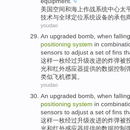
equipment
.
美国
空间
和
海上
作战
系统
中心
太
技术
与
全球
定位
系统
设备
的
承包
youdao
An
upgraded
bomb
,
when
fallin
positioning
system
in
combinati
sensors
to adjust
a
set
of
fins
th
这样
一
枚经过
升级
改进
的
炸弹
被
光
和
红外
感应器
提供的
数据
控制
类似
飞机襟翼。
youdao
An
upgraded
bomb
,
when
fallin
positioning
system
in
combinati
sensors
to adjust
a
set
of
fins
th
这样
一
枚经过
升级
改进
的
炸弹
被
光
和
红外
感应器
提供的
数据
控制