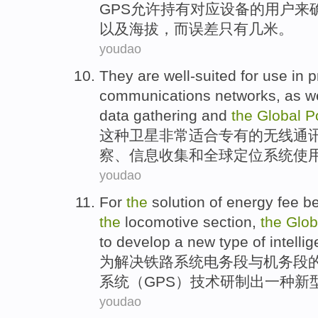
GPS
允许
持有对应
设备
的
用户
来
以及
海拔
，而误差只有
几
米
。
youdao
They
are well-suited
for
use
in
p
communications
networks
,
as w
data
gathering
and
the
Global
P
这种卫星
非常
适合
专有
的
无线
通
察
、
信息
收集
和
全球
定位
系统使
youdao
For
the
solution
of
energy fee
b
the
locomotive
section,
the
Glob
to
develop
a
new type
of
intelli
为
解决
铁路
系统
电务段
与
机务段
系统（GPS）技术
研制出
一种
新
youdao