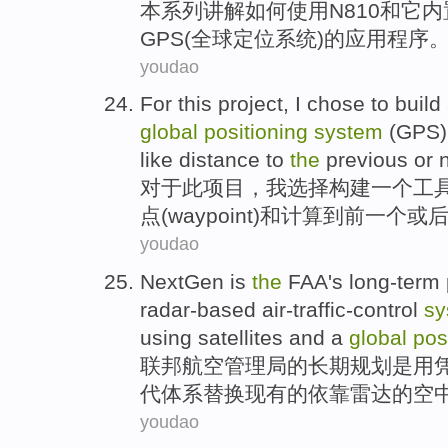
本
系列
讲解
如何
使用
N810
和
它
内
GPS(
全球
定位
系统
)的
应用
程序
youdao
For
this
project
,
I
chose
to
build
global
positioning
system
(
GPS
like distance
to
the
previous
or
n
对于
此
项目
，
我
选择
构建
一
个
工
点(
waypoint
)
和
计算
到
前一个
或
youdao
NextGen
is
the
FAA
's
long-term
radar-based
air-traffic-control
sy
using
satellites
and
a
global
pos
联邦
航空管理局
的
长期
规划
是
用
代体系
替换
现有
的依靠雷达的
空
youdao