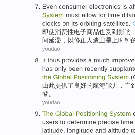
Even
consumer
electronics
is a
System
must
allow for
time
dilat
clocks
on
its
orbiting satellites
.
即使
消费性
电子
商品也
受到
影响
间
延滞
，
以
修正
人造
卫星
上
时钟
youdao
It thus
provides
a much improv
has
only
been
recently
supplant
the
Global
Positioning
System
(
由此
提供了
良好的
航海
能力
，直
替。
youdao
The
Global
Positioning
System
users
to
determine
precise
time
latitude
, longitude
and
altitude
t