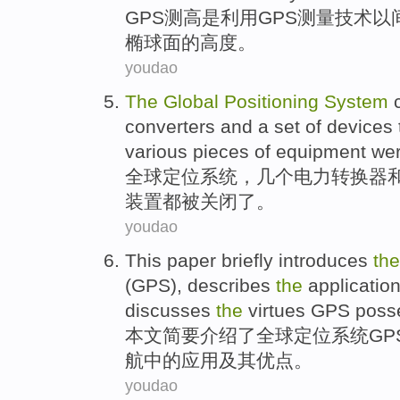
GPS
测
高
是
利用GPS
测量
技术
以
椭球面的高度。
youdao
The
Global
Positioning
System
c
converters
and
a set
of
devices
various pieces of equipment
we
全球
定位
系统
，
几个
电力
转换器
装置
都被
关闭了。
youdao
This paper
briefly
introduces
th
(
GPS
),
describes
the
applicatio
discusses
the
virtues
GPS
poss
本文
简要
介绍了
全球
定位
系统
GP
航
中的
应用
及其
优点
。
youdao