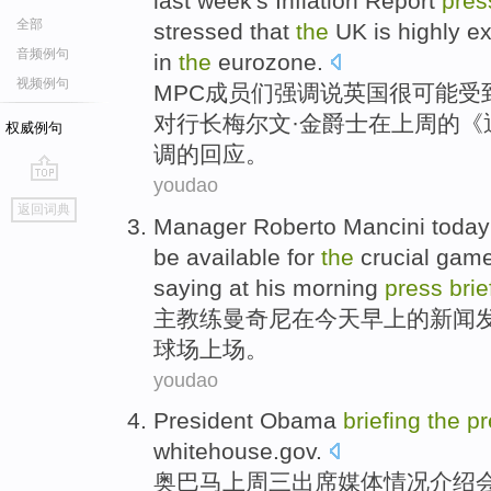
last week
's
Inflation
Report
pres
全部
stressed
that
the
UK
is highly
e
音频例句
in
the
eurozone
.
视频例句
MPC
成员们
强调
说
英国
很
可能
受
对
行长梅尔文·
金
爵士
在
上周
的《
权威例句
调的回应。
youdao
go
返回词典
top
Manager Roberto
Mancini
today
be
available for
the
crucial gam
saying at his
morning
press
brie
主教练
曼奇尼
在
今天
早上
的新闻
球场
上场
。
youdao
President Obama
briefing
the
pr
whitehouse.gov
.
奥
巴马
上周三
出席媒体情况介绍