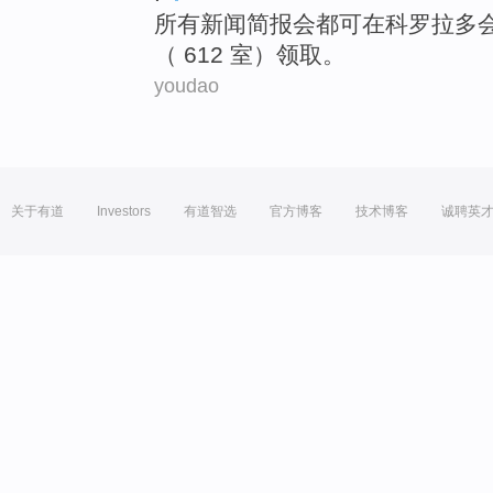
所有
新闻
简报
会都
可
在
科罗拉多
（ 612 室）领取。
youdao
关于有道
Investors
有道智选
官方博客
技术博客
诚聘英