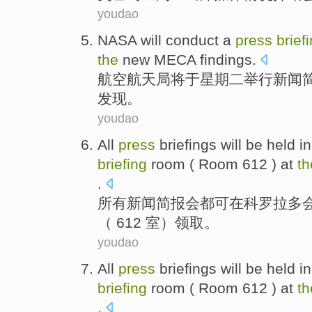
youdao
NASA
will
conduct a
press
brief
the
new
MECA
findings
.
航空航天局
将
于
星期二
举行
新闻
发现
。
youdao
All
press
briefings
will
be
held
in
briefing
room
( Room 612 ) at
th
.
所有
新闻
简报
会都
可
在
科罗拉多
（ 612 室）领取。
youdao
All
press
briefings
will
be
held
in
briefing
room
( Room 612 ) at
th
.