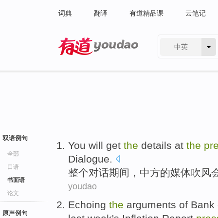
词典
翻译
有道精品课
云笔记
中英
有道 - 网易旗下搜索
双语例句
You
will
get
the
details at
the
pr
全部
Dialogue
.
口语
整个
对话期间，中方
的
媒体
吹风
书面语
youdao
论文
Echoing
the
arguments
of
Bank 
原声例句