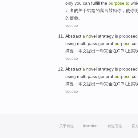
only
you
can
fulfill
the
purpose
to
whi
让
者的关于
铅笔
的
寓言
鼓励
你
，使你
的
使命
。
youdao
Abstract
a
novel
strategy
is proposed
using multi-pass general-
purpose
com
摘要
：本文
提出
一
种
完全
在
GPU上
实
youdao
Abstract
a
novel
strategy
is proposed
using multi-pass general-
purpose
com
摘要
：本文
提出
一
种
完全
在
GPU上
实
youdao
关于有道
Investors
有道智选
官