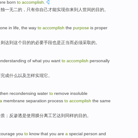
ere
born
to
accomplish
.
是
独一无二
的，
只有
你自己
才能
实现
你
来到
人世间
的
目的
。
one
in
life
, the
way
to
accomplish
the
purpose
is proper
，则
达到
这个
目的的必要
手段
也是正当
而
必须
采取
的。
understanding
of
what
you
want
to
accomplish
personally
要
完成
什么
以及
怎样
实现
它。
then
recondensing
water
to
remove
insoluble
a
membrane
separation
process
to
accomplish
the
same
杂质
；
反
渗透是
使用
膜
分离
工艺
达到
同样
的
目的
。
courage
you
to
know that
you
are
a
special
person
and