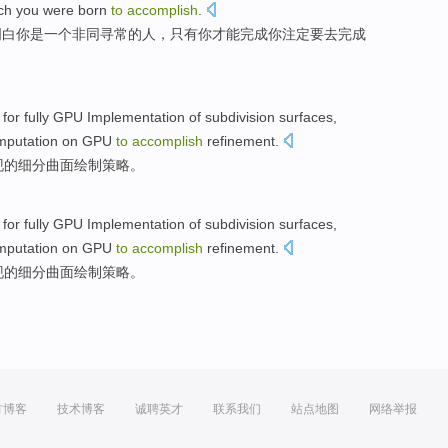
ch
you
were born
to
accomplish
.
明白
你
是
一个
非同寻常
的
人
，
只有
你
才能
完成
你
注定
要
去完成
for
fully
GPU
Implementation
of
subdivision
surfaces
,
putation
on
GPU
to
accomplish
refinement.
现
的
细分
曲面
绘制
策略
。
for
fully
GPU
Implementation
of
subdivision
surfaces
,
putation
on
GPU
to
accomplish
refinement.
现
的
细分
曲面
绘制
策略
。
方博客
技术博客
诚聘英才
联系我们
站点地图
网络举报