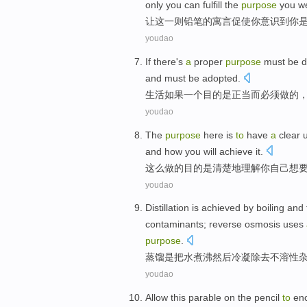
only
you
can
fulfill
the
purpose
you w
让
这
一则
铅笔
的
寓言
促使
你
意识
到
你
youdao
If there
's
a
proper
purpose
must
be
d
and
must be
adopted
.
生活
如果
一个
目的
是
正当
而
必须
做
的
youdao
The
purpose
here
is
to
have
a
clear
and
how you
will
achieve
it
.
这么做的
目的
是
清楚地
理解
你
自己
想
youdao
Distillation
is
achieved by
boiling
and 
contaminants
;
reverse
osmosis
uses
purpose
.
蒸馏
是
把
水煮沸
然后
冷凝
除去
不溶性
youdao
Allow
this parable
on
the
pencil
to
en