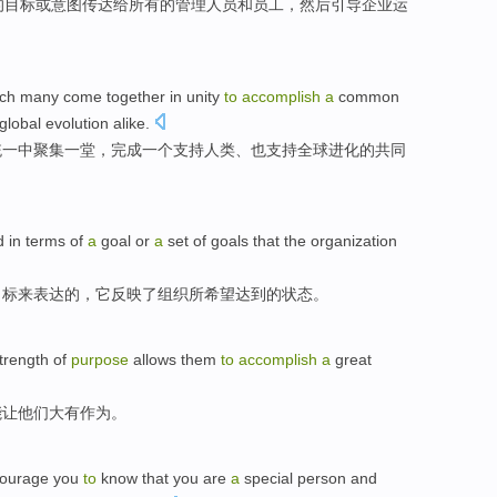
的
目标
或
意图
传达
给
所有
的
管理人员
和
员工
，
然后
引导
企业
运
ch
many
come together
in
unity
to
accomplish
a
common
global
evolution alike
.
统一
中
聚集
一堂，
完成
一个
支持
人类
、也支持
全球
进化的
共同
d
in terms
of
a
goal
or
a
set
of
goals
that
the
organization
目标
来
表达
的
，它反映
了
组织
所
希望
达到
的状态。
strength
of
purpose
allows
them
to
accomplish
a
great
能让他们大有作为。
ourage
you
to
know
that
you
are
a
special person
and