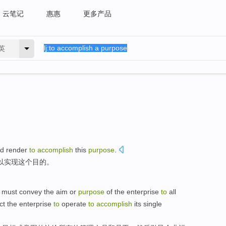
云笔记
惠惠
更多产品
英
ed
render
to
accomplish
this
purpose
.
以
实现
这个
目的
。
must
convey
the
aim
or
purpose
of
the
enterprise
to
all
ct
the
enterprise
to
operate
to
accomplish
its single