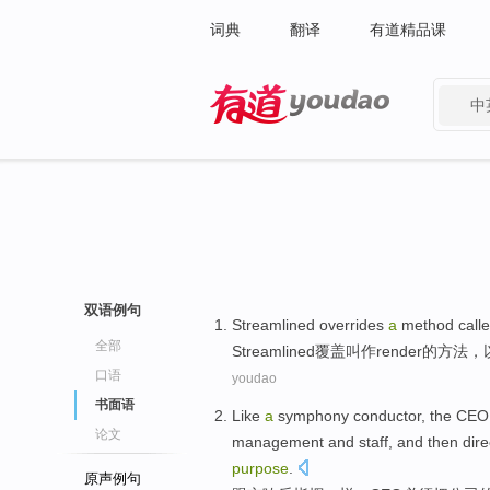
词典
翻译
有道精品课
中
有道 - 网易旗下搜索
双语例句
Streamlined
overrides
a
method
call
全部
Streamlined
覆盖
叫作
render
的
方法
，
口语
youdao
书面语
Like
a
symphony
conductor
, the
CEO
论文
management
and
staff
,
and then
dire
purpose
.
原声例句