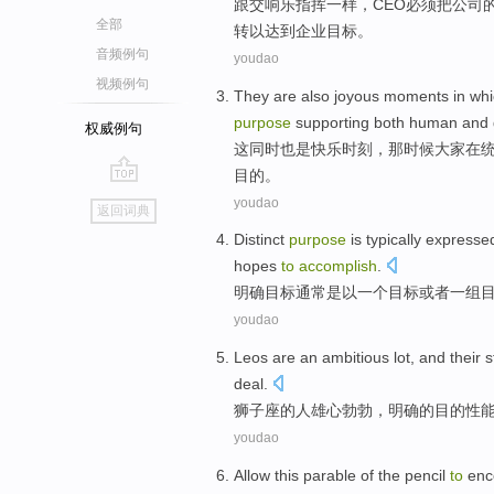
跟
交响乐
指挥一样
，
CEO
必须
把公司
全部
转
以
达到
企业目标。
音频例句
youdao
视频例句
They
are also
joyous
moments
in
whi
purpose
supporting
both human
and
权威例句
这
同时
也是
快乐
时刻
，
那
时候大家在
目的
。
go
youdao
返回词典
top
Distinct
purpose
is
typically
expresse
hopes
to
accomplish
.
明确
目标
通常
是以
一
个
目标
或者
一
组
youdao
Leos
are
an ambitious
lot, and their 
deal.
狮子座
的
人
雄心
勃勃，明确的
目的
性
youdao
Allow
this
parable
of
the
pencil
to
enc